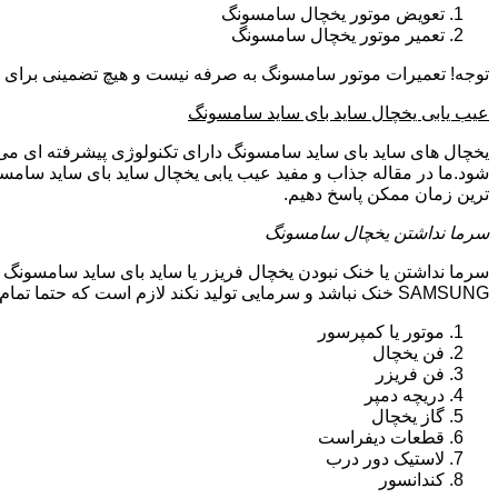
تعویض موتور یخچال سامسونگ
تعمیر موتور یخچال سامسونگ
توجه! تعمیرات موتور سامسونگ به صرفه نیست و هیچ تضمینی برای سا
عیب یابی یخچال ساید بای ساید سامسونگ
یخچال های ساید بای ساید سامسونگ دارای تکنولوژی پیشرفته ای می ب
شود.ما در مقاله جذاب و مفید عیب یابی یخچال ساید بای ساید سامسو
ترین زمان ممکن پاسخ دهیم.
سرما نداشتن یخچال سامسونگ
سرما نداشتن یا خنک نبودن یخچال فریزر یا ساید بای ساید سامسونگ 
SAMSUNG خنک نباشد و سرمایی تولید نکند لازم است که حتما تمام موارد زیر توسط تکنیسین تعمیرات یخچال سامسونگ بررسی گردد:
موتور یا کمپرسور
فن یخچال
فن فریزر
دریچه دمپر
گاز یخچال
قطعات دیفراست
لاستیک دور درب
کندانسور