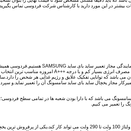
 باشد که باید دقیقا مشکل مشخص شود تا قیمت نهایی را بتوان تشخیص
ات بیشتر در این مورد دارید با کارشناس شرکت فردوسی تماس بگیرید.
در کمترین زمان ممکن انجام گیرد.یخچال ساید بای ساید سامسو
می باشد که توانایی تفکیک علایق و رژیم غذایی هر شخص را دارد.سای
میرکار مجاز یخچال ساید بای ساید سامسونگ آن را تعمیر نماید.و سپر
گ را تعمیر می کنیم.
مدل فریز بالا یخچال سامسونگ با مصرف انرژی بسیار کم که حتی با ولتاژ 100 ولت تا