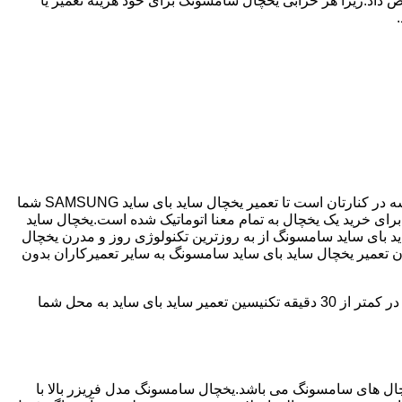
 داد.زیرا هر خرابی یخچال سامسونگ برای خود هزینه تعمیر یا
اگر یخچال شما ساید بای ساید می باشد و دچار خرابی شده است ما نمایندگی مجاز تعمیر ساید بای ساید SAMSUNG هستیم.فردوسی همیشه در کنارتان است تا تعمیر یخچال ساید بای ساید SAMSUNG شما
نگ با مصرف انرژی بسیار کم و با درجه +++A امروزه مناسب ترین انتخاب برای خرید یک یخچال به تمام معنا اتوماتیک شده است.یخچال ساید
د بای ساید سامسونگ از به روزترین تکنولوژی روز و مدرن یخچال
دن تعمیر یخچال ساید بای ساید سامسونگ به سایر تعمیرکاران بدون
فردوسی دارای سابقه 25 سال در زمینه تعمیر یخچال ساید بای ساید سامسونگ می باشد که با دارا بودن شعبه ها در تمامی سطح فردوسی؛ در کمتر از 30 دقیقه تکنیسین تعمیر ساید بای ساید به محل شما
 290 ولت می تواند کار کند،یکی از پرفروش ترین یخچال های سامسونگ می باشد.یخچال سامسونگ مدل فریزر بالا با