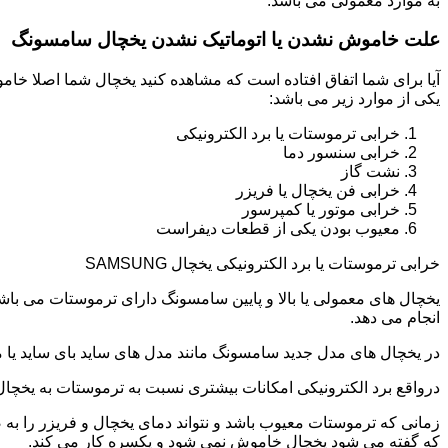
به موارد معمولی می باشد.
علت خاموش نشدن یا اتوماتیک نشدن یخچال سامسونگ
آیا برای شما اتفاق افتاده است که مشاهده کنید یخچال شما اصلا 
یکی از موارد زیر می باشد:
خرابی ترموستات یا برد الکترونیکی
خرابی سنسور دما
نشت گاز
خرابی فن یخچال یا فریزر
خرابی موتور یا کمپرسور
معیوب بودن یکی از قطعات دیفراست
خرابی ترموستات یا برد الکترونیکی یخچال SAMSUNG
یخچال های معمولی یا بالا و پایین سامسونگ دارای ترموستات می با
انجام می دهد.
در یخچال های مدل جدید سامسونگ مانند مدل های ساید بای ساید یا مد
درواقع برد الکترونیکی امکانات بیشتری نسبت به ترموستات به یخچا
زمانی که ترموستات معیوب باشد و نتواند دمای یخچال و فریزر را به
که گفته می شود یخچال خاموش نمی شود و یکسره کار می کند.