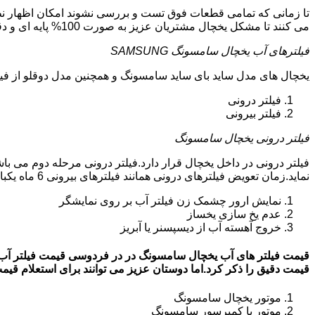
تا زمانی که تمامی قطعات فوق تست و بررسی نشوند امکان اظهار نظ
می کنند تا مشکل یخچال مشتریان عزیز به صورت 100% پایه ای و دقیق برطرف گردد.
فیلترهای آب یخچال سامسونگ SAMSUNG
یخچال های مدل ساید بای ساید سامسونگ و همچنین مدل دوقلو از فیلتر آب استفاد
فیلتر درونی
فیلتر بیرونی
فیلتر درونی یخچال سامسونگ
فیلتر درونی در داخل یخچال قرار دارد.فیلتر درونی مرحله دوم می ب
نماید.زمان تعویض فیلترهای درونی همانند فیلترهای بیرونی 6 ماه یکبار می باشد.البته این زمان بستگی به کار کردن یا نکردن یخچال دارد.زمانی که فیلترهای آب نیاز به تعویض داشته باشند:
نمایش ارور چشمک زن فیلتر آب بر روی نمایشگر
عدم یخ سازی یخساز
خروج آهسته آب از دیسپسنر یا آبریز
قیمت دقیق را ذکر کرد.اما دوستان عزیز می توانند برای استعلام قیمت روز فیلتر آب
موتور یخچال سامسونگ
موتور یا کمپرسور سامسونگ