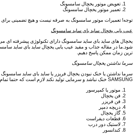
تعویض موتور یخچال سامسونگ
تعمیر موتور یخچال سامسونگ
توجه! تعمیرات موتور سامسونگ به صرفه نیست و هیچ تضمینی برای سا
عیب یابی یخچال ساید بای ساید سامسونگ
یخچال های ساید بای ساید سامسونگ دارای تکنولوژی پیشرفته ای می ب
شود.ما در مقاله جذاب و مفید عیب یابی یخچال ساید بای ساید سامسو
ترین زمان ممکن پاسخ دهیم.
سرما نداشتن یخچال سامسونگ
سرما نداشتن یا خنک نبودن یخچال فریزر یا ساید بای ساید سامسونگ 
SAMSUNG خنک نباشد و سرمایی تولید نکند لازم است که حتما تمام موارد زیر توسط تکنیسین تعمیرات یخچال سامسونگ بررسی گردد:
موتور یا کمپرسور
فن یخچال
فن فریزر
دریچه دمپر
گاز یخچال
قطعات دیفراست
لاستیک دور درب
کندانسور