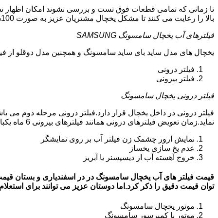
تا زمانی که تمامی قطعات فوق تست و بررسی نشوند امکان اظهار نظ
بالا را رعایت می کنند تا مشکل یخچال مشتریان عزیز به صورت 100% پایه ای و دقیق برطرف گردد.
فیلترهای آب یخچال سامسونگ SAMSUNG
یخچال های مدل ساید بای ساید سامسونگ و همچنین مدل دوقلو از فیلتر آب استفاد
فیلتر درونی
فیلتر بیرونی
فیلتر درونی یخچال سامسونگ
فیلتر درونی در داخل یخچال قرار دارد.فیلتر درونی مرحله دوم می ب
نماید.زمان تعویض فیلترهای درونی همانند فیلترهای بیرونی 6 ماه یکبار می باشد.البته این زمان بستگی به کار کردن یا نکردن یخچال دارد.زمانی که فیلترهای آب نیاز به تعویض داشته باشند:
نمایش ارور چشمک زن فیلتر آب بر روی نمایشگر
عدم یخ سازی یخساز
خروج آهسته آب از دیسپسنر یا آبریز
توان قیمت دقیق را ذکر کرد.اما دوستان عزیز می توانند برای استعلام قیمت روز فی
موتور یخچال سامسونگ
موتور یا کمپرسور سامسونگ