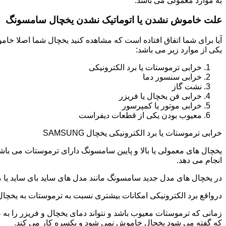
به موارد معمولی می باشد.
علت خاموش نشدن یا اتوماتیک نشدن یخچال سامسونگ
آیا برای شما اتفاق افتاده است که مشاهده کنید یخچال شما اصلا 
یکی از موارد زیر می باشد:
خرابی ترموستات یا برد الکترونیکی
خرابی سنسور دما
نشت گاز
خرابی فن یخچال یا فریزر
خرابی موتور یا کمپرسور
معیوب بودن یکی از قطعات دیفراست
خرابی ترموستات یا برد الکترونیکی یخچال SAMSUNG
یخچال های معمولی یا بالا و پایین سامسونگ دارای ترموستات می با
انجام می دهد.
در یخچال های مدل جدید سامسونگ مانند مدل های ساید بای ساید یا مد
درواقع برد الکترونیکی امکانات بیشتری نسبت به ترموستات به یخچا
زمانی که ترموستات معیوب باشد و نتواند دمای یخچال و فریزر را به
که گفته می شود یخچال خاموش نمی شود و یکسره کار می کند.