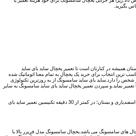
 داد.زیرا هر خرابی یخچال سامسونگ برای خود هزینه تعمیر یا
اس بگیرید.
شده است ما نمایندگی مجاز تعمیر ساید بای ساید SAMSUNG هستیم.اسفندیاری و بستان همیشه در کنارتان است تا تعمیر یخچال ساید بای ساید
ن ممکن انجام گیرد.یخچال ساید بای ساید سامسونگ با مصرف انرژی بسیار کم و با درجه +++A امروزه مناسب ترین انتخاب برای خرید یک یخچال به تمام معنا اتوماتیک شده
 شخص را دارد.ساید بای ساید سامسونگ از به روزترین تکنولوژی
تعمیر نماید.و سپردن تعمیر یخچال ساید بای ساید سامسونگ به سایر
اسفندیاری و بستان دارای سابقه 25 سال در زمینه تعمیر یخچال ساید بای ساید سامسونگ می باشد که با دارا بودن شعبه ها در تمامی سطح اسفندیاری و بستان؛ در کمتر از 30 دقیقه تکنیسین تعمیر ساید بای
 290 ولت می تواند کار کند،یکی از پرفروش ترین یخچال های سامسونگ می باشد.یخچال سامسونگ مدل فریزر بالا با