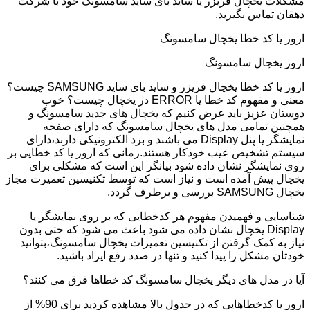
مشکلات یخچال فریزر یا ساید بای ساید سامسونگ خود با شرکت
دهقان تماس بگیرید.
ارور یا کد خطا یخچال سامسونگ
ارور یخچال سامسونگ
ارور یا کد خطا یخچال فریزر و ساید بای ساید SAMSUNG چیست؟
معنی و مفهوم کد خطا یا ERROR در یخچال چیست؟ خوب
دوستان عزیز باید عرض کنیم که یخچال های جدید سامسونگ و
همچنین تمامی مدل های یخچال سامسونگ که دارای صفحه
نمایشگر یا پنل Display می باشند و برد الکترونیکی دارند،دارای
سیستم تشخیص عیب خودکار هستند.زمانی که ارور یا کد خطایی بر
روی نمایشگر نشان داده شود بیانگر این است که مشکلی برای
یخچال پیش آمده است و نیاز است که توسط تکنیسین تعمیرت مجاز
یخچال SAMSUNG بررسی و برطرف گردد.
شناسایی و فهمیدن مفهوم هر کدخطایی که بر روی نمایشگر یا
Display یخچال نشان داده می شود باعث می شود که حتی بدون
نیاز به کمک گرفتن از تکنیسین تعمیرات یخچال سامسونگ،بتوانید
خودتان مشکل را پیدا کنید و تنها در صدد رفع ایراد باشید.
آیا در مدل های دیگر یخچال سامسونگ کد خطاها فرق می کنند؟
ارور یا کدخطاهایی که در جدول بالا مشاهده کردید برای 90% از