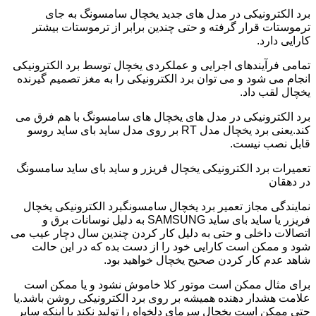
برد الکترونیکی در مدل های جدید یخچال سامسونگ به جای
ترموستات قرار گرفته و حتی چندین برابر از ترموستات بیشتر
کارایی دارد.
تمامی فرآیندهای اجرایی و عملکردی یخچال توسط برد الکترونیکی
انجام می شود و می توان برد الکترونیکی را به مغز تصمیم گیرنده
یخچال لقب داد.
برد الکترونیکی در مدل های یخچال های سامسونگ با هم فرق می
کند.یعنی برد یخچال مدل RT بر روی مدل ساید بای ساید روسو
قابل نصب نیست.
تعمیرات برد الکترونیکی یخچال فریزر و ساید بای ساید سامسونگ
در دهقان
نمایندگی مجاز تعمیر برد یخچال سامسونگبرد الکترونیکی یخچال
فریزر یا ساید بای ساید SAMSUNG به دلیل نوسانات برق و
اتصالات داخلی و حتی به دلیل کار کردن چندین سال دچار عیب می
شود و ممکن است کارایی خود را از دست بده که در این حالت
شاهد عدم کار کردن صحیح یخچال خواهید بود.
برای مثال ممکن است موتور کلا خاموش نشود و یا ممکن است
علامت هشدار دهنده همیشه بر روی برد الکترونیکی روشن باشد.یا
حتی ممکن است یخچال سرمای دلخواه را تولید نکند با اینکه سایر