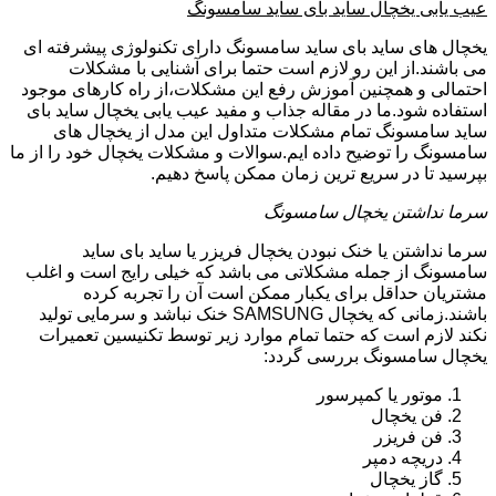
عیب یابی یخچال ساید بای ساید سامسونگ
یخچال های ساید بای ساید سامسونگ دارای تکنولوژی پیشرفته ای
می باشند.از این رو لازم است حتما برای آشنایی با مشکلات
احتمالی و همچنین آموزش رفع این مشکلات،از راه کارهای موجود
استفاده شود.ما در مقاله جذاب و مفید عیب یابی یخچال ساید بای
ساید سامسونگ تمام مشکلات متداول این مدل از یخچال های
سامسونگ را توضیح داده ایم.سوالات و مشکلات یخچال خود را از ما
بپرسید تا در سریع ترین زمان ممکن پاسخ دهیم.
سرما نداشتن یخچال سامسونگ
سرما نداشتن یا خنک نبودن یخچال فریزر یا ساید بای ساید
سامسونگ از جمله مشکلاتی می باشد که خیلی رایج است و اغلب
مشتریان حداقل برای یکبار ممکن است آن را تجربه کرده
باشند.زمانی که یخچال SAMSUNG خنک نباشد و سرمایی تولید
نکند لازم است که حتما تمام موارد زیر توسط تکنیسین تعمیرات
یخچال سامسونگ بررسی گردد:
موتور یا کمپرسور
فن یخچال
فن فریزر
دریچه دمپر
گاز یخچال