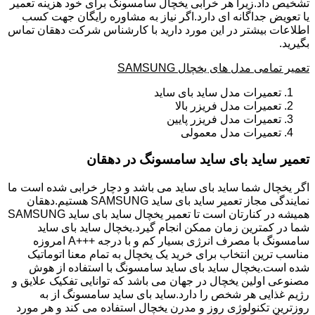
تشخیص داد.زیرا هر خرابی یخچال سامسونگ برای خود هزینه تعمیر
یا تعویض جداگانه ای دارد.اگر نیاز به مشاوره رایگان جهت کسب
اطلاعات بیشتر در این مورد دارید با کارشناس شرکت دهقان تماس
بگیرید.
تعمیر تمامی مدل های یخچال SAMSUNG
تعمیرات مدل ساید بای ساید
تعمیرات مدل فریزر بالا
تعمیرات مدل فریزر پایین
تعمیرات مدل معمولی
تعمیر ساید بای ساید سامسونگ در دهقان
اگر یخچال شما ساید بای ساید می باشد و دچار خرابی شده است ما
نمایندگی مجاز تعمیر ساید بای ساید SAMSUNG هستیم.دهقان
همیشه در کنارتان است تا تعمیر یخچال ساید بای ساید SAMSUNG
شما در کمترین زمان ممکن انجام گیرد.یخچال ساید بای ساید
سامسونگ با مصرف انرژی بسیار کم و با درجه +++A امروزه
مناسب ترین انتخاب برای خرید یک یخچال به تمام معنا اتوماتیک
شده است.یخچال ساید بای ساید سامسونگ با استفاده از هوش
مصنوعی اولین یخچال در جهان می باشد که توانایی تفکیک علایق و
رژیم غذایی هر شخص را دارد.ساید بای ساید سامسونگ از به
روزترین تکنولوژی روز و مدرن یخچال استفاده می کند و هر مورد