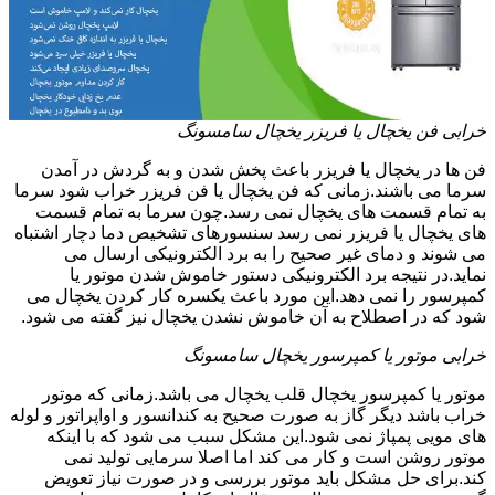
خرابی فن یخچال یا فریزر یخچال سامسونگ
فن ها در یخچال یا فریزر باعث پخش شدن و به گردش در آمدن
سرما می باشند.زمانی که فن یخچال یا فن فریزر خراب شود سرما
به تمام قسمت های یخچال نمی رسد.چون سرما به تمام قسمت
های یخچال یا فریزر نمی رسد سنسورهای تشخیص دما دچار اشتباه
می شوند و دمای غیر صحیح را به برد الکترونیکی ارسال می
نماید.در نتیجه برد الکترونیکی دستور خاموش شدن موتور یا
کمپرسور را نمی دهد.این مورد باعث یکسره کار کردن یخچال می
شود که در اصطلاح به آن خاموش نشدن یخچال نیز گفته می شود.
خرابی موتور یا کمپرسور یخچال سامسونگ
موتور یا کمپرسور یخچال قلب یخچال می باشد.زمانی که موتور
خراب باشد دیگر گاز به صورت صحیح به کندانسور و اواپراتور و لوله
های مویی پمپاژ نمی شود.این مشکل سبب می شود که با اینکه
موتور روشن است و کار می کند اما اصلا سرمایی تولید نمی
کند.برای حل مشکل باید موتور بررسی و در صورت نیاز تعویض