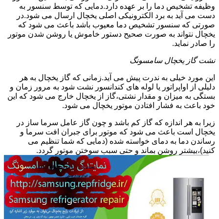
وظیفه تشخیص دما را بر عهده دارد.دمایی که توسط سنسور به
دست می آید به برد الکترونیکی اصلی یخچال ارسال می شود.در
صورتی که سنسور تشخیص دما معیوب باشد باعث می شود که
یخچال نتواند به صورت صحیح دستور خاموش یا روشن شدن موتور
را صادر نماید.
نشت گاز یخچال سامسونگ
این مورد خیلی به ندرت پیش می آید.زمانی که گاز یخچال به هر
دلیلی از اواپراتور یا لوله های کندانسور نشت شود به مرور زمان و
بستگی به میزان و مقدار نشتی،گاز از یخچال خارج می شود که این
خود باعث به فشار افتادن موتور یخچال می شود.
زیرا به هر اندازه که گاز کم باشد و چون گاز عامل سرما ساز در
یخچال است باعث می شود که موتور برای جبران افت سرما و
رساندن دما به دمای خواسته شده (دمایی که شما تنظیم می
کنید)،بیشتر روشن بماند و حتی سبب سوختن موتور گردد.