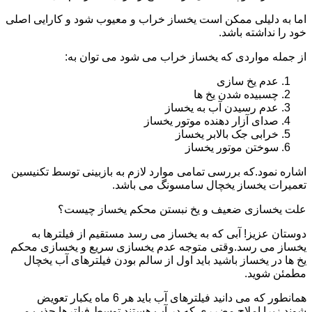
اما به دلیلی ممکن است یخساز خراب و معیوب شود و کارایی اصلی
خود را نداشته باشد.
از جمله مواردی که یخساز خراب می شود می توان به:
عدم یخ سازی
چسبیده شدن یخ ها
عدم رسیدن آب به یخساز
صدای آزار دهنده موتور یخساز
خرابی جک بالابر یخساز
سوختن موتور یخساز
اشاره نمود.که بررسی تمامی موارد لازم به بازبینی توسط تکنیسین
تعمیرات یخساز یخچال سامسونگ می باشد.
علت یخسازی ضعیف و یخ نبستن محکم یخساز چیست؟
دوستان عزیز! آبی که به یخساز می رسد مستقیم از فیلترها به
یخساز می رسد.وقتی متوجه عدم یخسازی سریع و یخسازی محکم
یخ ها در یخساز باشید باید اول از سالم بودن فیلترهای آب یخچال
مطمئن شوید.
همانطور که می دانید فیلترهای آب باید هر 6 ماه یکبار تعویض
شوند.زیرا املاح مضرری که در آب هستند توسط فیلترها جذب می