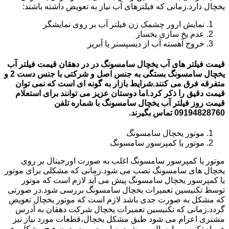
یخچال دارد.زمانی که فیلترهای آب نیاز به تعویض داشته باشند:
نمایش ارور چشمک زن فیلتر آب بر روی نمایشگر
عدم یخ سازی یخساز
خروج آهسته آب از دیسپسنر یا آبریز
قیمت فیلتر های آب یخچال سامسونگ در در دهقان قیمت فیلتر آب
یخچال سامسونگ بستگی به جنس اصل و شرکتی با جنس دست 2 و
متفرقه فرق می کنند.شرایط بازار به گونه ای است که نمی توان
قیمت دقیق را ذکر کرد.اما دوستان عزیز می توانند برای استعلام
قیمت روز فیلتر آب یخچال سامسونگ با شماره تلفن
09194828760 تماس بگیرند.
موتور یخچال سامسونگ
موتور یا کمپرسور سامسونگ
موتور یا کمپرسور سامسونگ اغلب به صورت اورجینال بر روی
یخچال های سامسونگ نصب می شود.زمانی که مشکلی برای موتور
یا کمپرسور یخچال سامسونگ پیش می آید لازم است که موتور
توسط تکنیسین تعمیرات یخچال سامسونگ بررسی شود.در صورتی
که مشکل به صورت جدی باشد لازم است که موتور یخچال تعویض
گردد.زمانی که تکنیسین تعمیرات یخچال شرکت دهقان به آدرس
مشتری اعزام می شود طبق مشکل یخچال،قطعات مورد نیاز نیز
همراه تکنیسین ارسال می شود.به این صورت بدون هیچ مشکلی هم