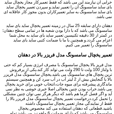
خرابی آن نیازمند این می باشد که فقط تعمیرکار مجاز یخچال ساید
بای ساید سامسونگ آن را تعمیر نماید.و سپردن تعمیر یخچال ساید
بای ساید سامسونگ به سایر تعمیرکاران بدون مجوز کار عاقلانه ای
نمی باشد.
دهقان دارای سابقه 25 سال در زمینه تعمیر یخچال ساید بای ساید
سامسونگ می باشد که با دارا بودن شعبه ها در تمامی سطح دهقان؛
در کمتر از 30 دقیقه تکنیسین تعمیر ساید بای ساید به محل شما
اعزام می گردد.و همچنین با ما با ضمانت کتبی ساید بای ساید
سامسونگ را تعمیر می کنیم.
تعمیر یخچال سامسونگ مدل فریزر بالا در دهقان
مدل فریز بالا یخچال سامسونگ با مصرف انرژی بسیار کم که حتی
با ولتاژ 100 ولت تا 290 ولت می تواند کار کند،یکی از پرفروش
ترین یخچال های سامسونگ می باشد.یخچال سامسونگ مدل فریزر
بالا با گنجایش بیش از 2 لیتر آب در آب سرد کن و همچنین سیستم
ماندگاری پیشرفته برای میوه جات،انتخاب خوبی برای خرید یخچال
می باشد.خراب بودن چنین یخچالی اصلا خبری خوشی به نظر نمی
آید و اگر فصل گرما هم باشد که دیگر هرگز نمی توان چنین مشکلی
را تحمل کرد.درخواست تعمیر یخچال سامسونگ مدل فریزر بالا را
فقط از نمایندگی مجاز تعمیر یخچال سامسونگ داشته
باشید.قطعاتی که دهقان استفاده می کند مخصوص یخچال
سامسونگ می باشد که دارای ضمانت 6 ماهه نیز می باشد.تمام