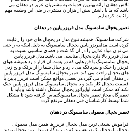
تلاش دهقان ارائه بهترین خدمات به مشتریان عزیز در دهقان می
باشد که ما با داشتن بیش از هزاران مشتری راضی این وظیفه مهم
را ثابت کرده ایم.
تعمیر یخچال سامسونگ مدل فریزر پایین در دهقان
شرکت سامسونگ همیشه تنوع مدل در یخچال های خود را رعایت
کرده است.مدلفریزر پایین یخچال سامسونگ به دلیل اینکه به راحتی
می توان مواد غذایی را در آن گذاشت و فضای مناسبی نسبت به
مدل فریزر بالا دارد،یخچال مناسبی می باشد.مدل فریزر پایین
یخچال سامسونگ با فن هایی که در پشت آن قرار دارد همیشه هوای
فریزر را خنک و سرد نگه می دارد و خیال شما را از برفک و یخ زدن
های یخچال راحت می کند.تعمیر یخچال سامسونگ مدل فریزر پایین
در دهقان انجام می گیرد.در بعضی مواقع ممکن است فریزر پایین یا
قسمت یخچال کار نکند و یا یخچال سامسونگ مدل فریزر پایین خنک
نکند که ممکن است اواپراتور یخچال مشکل داشته باشد و باید با
تعمیرگاه مجاز تعمیر یخچال سامسونگتماس گرفته شود تا مشکل
شما توسط کارشناسان فنی دهقان مرتفع گردد.
تعمیر یخچال معمولی سامسونگ در دهقان
فراموش نشدنی ترین مدل یخچال فریزرها همین مدل معمولی
یخچال یا یخچال تک در هستند که در روزگاری مدل روز یخچال بودند