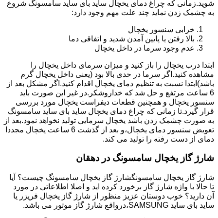
شوید.زمانی که چراغ دمای یخچال ساید بای ساید سامسونگ شروع
به چشمک زدن نماید چند علت مهم وجود دارد:
خرابی سنسور یخچال
بالا رفتن یا پایین آمدن شدید و اتفاقی دما
عدم وجود سرما در داخل یخچال
ابتدا درب یخچال را باز کنید و میزان سرمای داخل یخچال را
مشاهده کنید.اگر سرما در حدی بالا بود (یعنی داخل یخچال گرم
باشد)ابتدا نسبت به تنظیم دمای یخچال اقدام کنید.اگر مشکل بعد از
6 ساعت مرتفع و حل شد که خداروشکر.در غیر این صورت باید
سنسور یخچال و همچنین قطعات دیفراست یخچال مورد بررسی
قرار گیرد.تا زمانی که چراغ دمای یخچال ساید بای ساید سامسونگ
به صورت چشمک زدن باشد یخچال سرمایی تولید نخواهد نمود.بعد از
تعویض سنسور دمای یخچال،و بعد از گذشت 6 ساعت یخچال مجددا
دمای از دست رفته را تولید می کند.
شارژ گاز یخچال سامسونگ در دهقان
شارژ گاز یخچال سامسونگشارژ گاز یخچال سامسونگ چیست؟ آیا
تا حالا با واژه شارژ گاز برخورد کرده اید و اصلا اطلاعاتی در مورد
آن دارید؟ خوب دوستان عزیز منظور از شارژ گاز یخچال فریزر یا
ساید بای ساید SAMSUNG،درواقع شارژ گاز موتور می باشد.