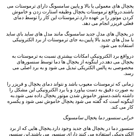
یخچال های معمولی یا بالا و پایین سامسونگ دارای ترموستات می
باشند.درواقع ترموستات یخچال وظیفه استارت زدن و خاموش
کردن موتور را بر عهده دارد.ترموستات این کار را توسط دمای
فعلی فریزر انجام می دهد.
در یخچال های مدل جدید سامسونگ مانند مدل های ساید بای ساید
یا مدل های جدید بالا پایین،به جای ترموستات از برد الکترونیکی
استفاده می شود.
درواقع برد الکترونیکی امکانات بیشتری نسبت به ترموستات به
یخچال می دهد.در اینگونه از یخچال ها دما توسط سنسورهای
مخصوصی به پالس الکتریکی تبدیل می شود و به برد اصلی می
رسد.
زمانی که ترموستات معیوب باشد و نتواند دمای یخچال و فریزر را
به صورت دقیق به دست بیاورد و یا برد الکترونیکی این مشکل را
داشته باشد،دستور خاموش شدن موتور یخچال داده نمی شود.به
اینگونه است که گفته می شود یخچال خاموش نمی شود و یکسره
کار می کند.
خرابی سنسور دما یخچال سامسونگ
سنسور دما در یخچال های جدید وجود دارد.یخچال هایی که از برد
الکترونیکی استفاده می کنند دارای سنسور می باشند.این سنسور