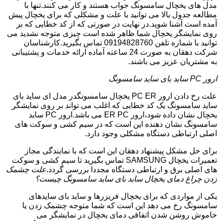
مدل های یخچال سامسونگ جواب هستند و کار می کنند.تنها با
مطالعه جدول بالا می توانید با علت و مشکلی که برای یخچال پیش
آمده است آشنا شوید.در نهایت در صورتی که از کد خطایی که بر
روی نمایشگر یخچال شما ظاهر شده است چیزی متوجه نشدید می
توانید با شماره تلفن 09194828760 تماس بگیرید.کارشناسان
شرکت دهقان به صورت 24 ساعته آماده ارائه خدمات و پشتیبانی
به مشتریان عزیز می باشند.
ارور PC ساید بای ساید سامسونگ
علت رخ دادن ارور PC ER یخچال سامسونگدر مدل ای ساید بای
ساید سامسونگ یک کد خطایی که اغلب می تواند بر روی نمایشگر
یخچال نشان داده شود،ارور ER PC می باشد.ارور PC ساید
سامسونگ نشان دهنده این است که در سیم کشی و سوکت های
اصلی ارتباطی دستگاه مشکلی وجود دارد.
برای حل مشکل پیشنهاد دهقان این است که با نمایندگی مجاز
تعمیرات یخچال SAMSUNG تماس بگیرید تا سیم کشی و سوکت
های اصلی برق و ارتباطی دستگاه مجددا بررسی گردد.
علت چشمک
زدن چراغ دمای یخچال ساید بای ساید سامسونگ چیست؟
یکی از مواردی که برای یخچال فریزرها و ساید بای سایدهای
سامسونگ رخ می دهد این است که شما متوجه چشمک زدن یا
خاموش روشن شدن اتفاقی دمای یخچال در نمایشگر می