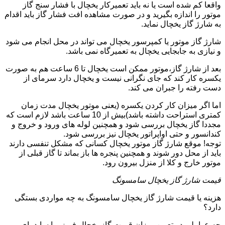
واقعا کم شده است یا نه باید تعمیرکار یخچال با فشار سنج گاز
موتور را اندازه بگیرید و در صورت مشاهده افت فشار گاز باید اقدام
به شارژ گاز یخچال نماید.
شارژ گاز موتور یا کمپرسور یخچال می تواند در محل انجام می شود
و نیازی به جابجایی یخچال به تعمیرگاه نمی باشد.
بعد از شارژ گاز،موتور ممکن است یخچال تا 6 ساعت هم به صورت
یکسره کار کند که جای نگرانی نیست و یخچال دارد سرمای از
دست رفته را جبران می کند.
اما اگر میزان کار کردن یکسره (یعنی موتور یخچال مدت زمان
کمتری استراحت داشته باشد)بیش از 10 ساعت باشد لازم است که
مجددا گاز یخچال بررسی شود و همچنین لوله های ورود و خروج و
کندانسور و حتی اواپراتور یخچال نیز بررسی شود.
توجه! موقع شارژ گاز موتور یخچال کسانی که مشکل تنفسی دارند
باید از محل دور شوند و همچنین پنجره ها باز بماند تا گاز قبلی از
موتور خارج و کلا از منزل بیرون رود.
قیمت شارژ گاز یخچال سامسونگ
هزینه یا قیمت شارژ گاز یخچال سامسونگ به چه مواردی بستگی
دارد؟
چه عواملی در تعیین میزان قیمت گاز یخچال فریزر یا ساید بای