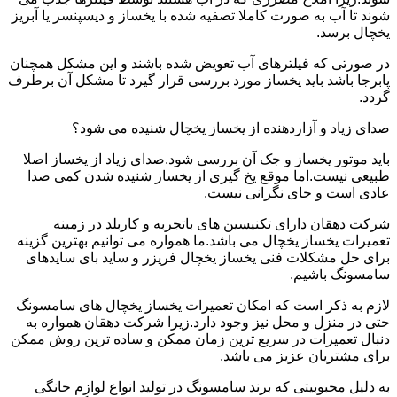
شوند تا آب به صورت کاملا تصفیه شده با یخساز و دیسپنسر یا آبریز
یخچال برسد.
در صورتی که فیلترهای آب تعویض شده باشند و این مشکل همچنان
پابرجا باشد باید یخساز مورد بررسی قرار گیرد تا مشکل آن برطرف
گردد.
صدای زیاد و آزاردهنده از یخساز یخچال شنیده می شود؟
باید موتور یخساز و جک آن بررسی شود.صدای زیاد از یخساز اصلا
طبیعی نیست.اما موقع یخ گیری از یخساز شنیده شدن کمی صدا
عادی است و جای نگرانی نیست.
شرکت دهقان دارای تکنیسین های باتجربه و کاربلد در زمینه
تعمیرات یخساز یخچال می باشد.ما همواره می توانیم بهترین گزینه
برای حل مشکلات فنی یخساز یخچال فریزر و ساید بای سایدهای
سامسونگ باشیم.
لازم به ذکر است که امکان تعمیرات یخساز یخچال های سامسونگ
حتی در منزل و محل نیز وجود دارد.زیرا شرکت دهقان همواره به
دنبال تعمیرات در سریع ترین زمان ممکن و ساده ترین روش ممکن
برای مشتریان عزیز می باشد.
به دلیل محبوبیتی که برند سامسونگ در تولید انواع لوازم خانگی