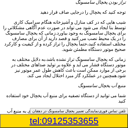
تراز بودن یخچال سامسونگ
توجه کنید که یخچال را درجایی صاف قرار دهید
شیب هایی که در کف منازل و آشپزخانه هنگام سرامیک کاری
توسط بنا ایجاد می شود می تواند در صورت عدم آگاهی مشکلاتی را
برای یخچال سامسونگ به وجود بیاورد.زمانی که یخچال سامسونگ
را در یک محیط نصب می کنید و قصد دارید از آن برای مصارف
مختلف استفاده کنید،حتماً یخچال را تراز کرده و از کیفیت و کارکرد
صحیح موتور دستگاه مطمئن شوید.
زمانی که یخچال سامسونگ تراز نشده باشد،به دلایل مختلف به
موتور دستگاه فشار می آید و علاوه بر تولید صداهای مختلف در
برخی از موارد ممکن است باعث کاهش طول عمر موتور نیز
شود.همچنین در عملکرد گاز مبرد اختلال ایجاد می کند.
منبع آب یخچال سامسونگ
شما می توانید از دستگاه تصفیه برای منبع آب یخچال خود استفاده
کنید
در دفترچه راهنمای یخچال سامسونگ قسمت ویژه ای به منبع آب
تلفن تماس فوری
نمایندگی تعمیر یخچال سامسونگ در دهقان
آن و راهنمایی لازم در زمینه نصب و استفاده از آن اختصاص داده
tel:09125353655
شده است.برخی از مدل های یخچال سامسونگ دارای منبع آبریز
بوده و آبی خنک را به شما تحویل می دهند.برخی دیگر نیز آب را به