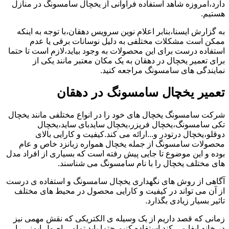
دارد،امروزه شاهد استفاده فراوانی از یخچال سامسونگ در منازل
هستیم.
به گزارش ایسنا،بنابر اعلام نوین سرویس دهقان،با توجه به اینکه
ممکن است مشکلات مختلفی به دلیل نوسانات برقی یا عدم
استفاده درست برای این محصولات به وجود بیاید،لازم است تا حتما
برای تعمیر یخچال در دهقان به یک مکان معتبر مانند یکی از
نمایندگی های سامسونگ مراجعه کنید.
تعمیر یخچال سامسونگ در دهقان
شرکت سامسونگ یخچال های خود را در انواع مختلفی مانند یخچال
تکی سامسونگ،یخچال فریزر،یخچال سایدبای ساید،یخچال
دوقلو،یخچال درتودر و...ارائه می کند.کیفیت و کارایی بالای
محصولات سامسونگ از جمله یخچال همواره زبانزد خاص و عام
بوده و این موضوع تا جایی پیش رفته است که بسیاری از افراد مدل
های مختلف یخچال را با نام سامسونگ می شناسند.
آگاهی از روش های نگهداری یخچال سامسونگ و استفاده ی درست
از آن می تواند در کیفیت و کارایی محصول در محیط های مختلف
تاثیر بسیار زیادی بگذارد.
زمانی که قصد داریم از یک وسیله ی الکتریکی که نقش مهمی نیز
در خانه ایفا می کند استفاده کنیم،حتما باید تمامی اصول ایمنی را