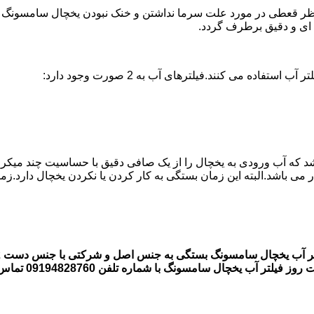
 قعطی در مورد علت سرما نداشتن و خنک نبودن یخچال سامسونگ وجود ن
ه می کنند.فیلترهای آب به 2 صورت وجود دارد:
اشد که آب ورودی به یخچال را از یک صافی دقیق با حساسیت چند میکر
 یخچال سامسونگ با شماره تلفن 09194828760 تماس بگیرند.