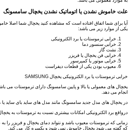
به موارد معمولی می باشد.
علت خاموش نشدن یا اتوماتیک نشدن یخچال سامسونگ
آیا برای شما اتفاق افتاده است که مشاهده کنید یخچال شما اصلا 
یکی از موارد زیر می باشد:
خرابی ترموستات یا برد الکترونیکی
خرابی سنسور دما
نشت گاز
خرابی فن یخچال یا فریزر
خرابی موتور یا کمپرسور
معیوب بودن یکی از قطعات دیفراست
خرابی ترموستات یا برد الکترونیکی یخچال SAMSUNG
یخچال های معمولی یا بالا و پایین سامسونگ دارای ترموستات می با
انجام می دهد.
در یخچال های مدل جدید سامسونگ مانند مدل های ساید بای ساید یا مد
درواقع برد الکترونیکی امکانات بیشتری نسبت به ترموستات به یخچا
زمانی که ترموستات معیوب باشد و نتواند دمای یخچال و فریزر را به
که گفته می شود یخچال خاموش نمی شود و یکسره کار می کند.