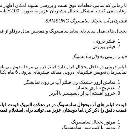
تا زمانی که تمامی قطعات فوق تست و بررسی نشوند امکان اظهار نظر
رعایت می کنند تا مشکل یخچال مشتریان عزیز به صورت 100% پایه ای و دقیق برطرف گردد.
فیلترهای آب یخچال سامسونگ SAMSUNG
یخچال های مدل ساید بای ساید سامسونگ و همچنین مدل دوقلو از فیلتر آب استفاد
فیلتر درونی
فیلتر بیرونی
فیلتر درونی یخچال سامسونگ
فیلتر درونی در داخل یخچال قرار دارد.فیلتر درونی مرحله دوم می ب
نماید.زمان تعویض فیلترهای درونی همانند فیلترهای بیرونی 6 ماه یکبار می باشد.البته این زمان بستگی به کار کردن یا نکردن یخچال دارد.زمانی که فیلترهای آب نیاز به تعویض داشته باشند:
نمایش ارور چشمک زن فیلتر آب بر روی نمایشگر
عدم یخ سازی یخساز
خروج آهسته آب از دیسپسنر یا آبریز
قیمت دقیق را ذکر کرد.اما دوستان عزیز می توانند برای استعلام قیمت روز فیلتر آب
موتور یخچال سامسونگ
موتور یا کمپرسور سامسونگ