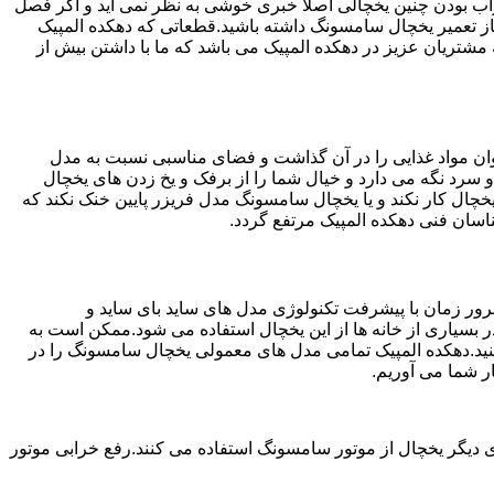
شد.خراب بودن چنین یخچالی اصلا خبری خوشی به نظر نمی آید و اگر فصل
ز تعمیر یخچال سامسونگ داشته باشید.قطعاتی که دهکده المپیک
ه المپیک ارائه بهترین خدمات به مشتریان عزیز در دهکده المپیک می باشد که ما با داشتن بیش از
ان مواد غذایی را در آن گذاشت و فضای مناسبی نسبت به مدل
 سرد نگه می دارد و خیال شما را از برفک و یخ زدن های یخچال
چال کار نکند و یا یخچال سامسونگ مدل فریزر پایین خنک نکند که
سان فنی دهکده المپیک مرتفع گردد.
ور زمان با پیشرفت تکنولوژی مدل های ساید بای ساید و
بسیاری از خانه ها از این یخچال استفاده می شود.ممکن است به
نید.دهکده المپیک تمامی مدل های معمولی یخچال سامسونگ را در
ر شما می آوریم.
 دیگر یخچال از موتور سامسونگ استفاده می کنند.رفع خرابی موتور