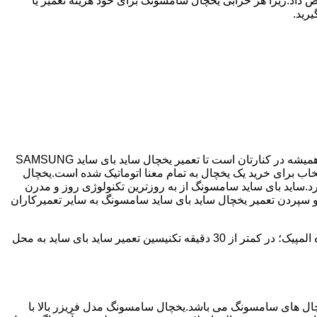
 داد.زیرا هر خرابی یخچال سامسونگ برای خود هزینه تعمیر یا
رید.
اگر یخچال شما ساید بای ساید می باشد و دچار خرابی شده است ما نمایندگی مجاز تعمیر ساید بای ساید SAMSUNG هستیم.دهکده المپیک همیشه در کنارتان است تا تعمیر یخچال ساید بای ساید SAMSUNG
 ساید سامسونگ با مصرف انرژی بسیار کم و با درجه +++A امروزه مناسب ترین انتخاب برای خرید یک یخچال به تمام معنا اتوماتیک شده است.یخچال
د.ساید بای ساید سامسونگ از به روزترین تکنولوژی روز و مدرن
.و سپردن تعمیر یخچال ساید بای ساید سامسونگ به سایر تعمیرکاران
دهکده المپیک دارای سابقه 25 سال در زمینه تعمیر یخچال ساید بای ساید سامسونگ می باشد که با دارا بودن شعبه ها در تمامی سطح دهکده المپیک؛ در کمتر از 30 دقیقه تکنیسین تعمیر ساید بای ساید به محل
 290 ولت می تواند کار کند،یکی از پرفروش ترین یخچال های سامسونگ می باشد.یخچال سامسونگ مدل فریزر بالا با