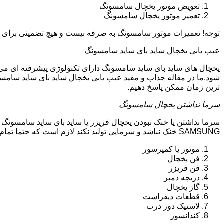
تعویض موتور یخچال سامسونگ
تعمیر موتور یخچال سامسونگ
توجه! تعمیرات موتور سامسونگ به صرفه نیست و هیچ تضمینی برای سا
عیب یابی یخچال ساید بای ساید سامسونگ
یخچال های ساید بای ساید سامسونگ دارای تکنولوژی پیشرفته ای می ب
شود.ما در مقاله جذاب و مفید عیب یابی یخچال ساید بای ساید سامسو
ترین زمان ممکن پاسخ دهیم.
سرما نداشتن یخچال سامسونگ
سرما نداشتن یا خنک نبودن یخچال فریزر یا ساید بای ساید سامسونگ 
SAMSUNG خنک نباشد و سرمایی تولید نکند لازم است که حتما تمام موارد زیر توسط تکنیسین تعمیرات یخچال سامسونگ بررسی گردد:
موتور یا کمپرسور
فن یخچال
فن فریزر
دریچه دمپر
گاز یخچال
قطعات دیفراست
لاستیک دور درب
کندانسور