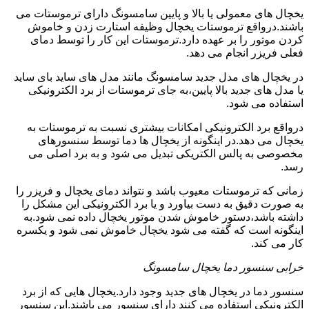
یخچال های معمولی یا بالا و پایین سامسونگ دارای ترموستات می
باشند.درواقع ترموستات یخچال وظیفه استارت زدن و خاموش
کردن موتور را بر عهده دارد.ترموستات این کار را توسط دمای
فعلی فریزر انجام می دهد.
در یخچال های مدل جدید سامسونگ مانند مدل های ساید بای ساید
یا مدل های جدید بالا پایین،به جای ترموستات از برد الکترونیکی
استفاده می شود.
درواقع برد الکترونیکی امکانات بیشتری نسبت به ترموستات به
یخچال می دهد.در اینگونه از یخچال ها دما توسط سنسورهای
مخصوصی به پالس الکتریکی تبدیل می شود و به برد اصلی می
رسد.
زمانی که ترموستات معیوب باشد و نتواند دمای یخچال و فریزر را
به صورت دقیق به دست بیاورد و یا برد الکترونیکی این مشکل را
داشته باشد،دستور خاموش شدن موتور یخچال داده نمی شود.به
اینگونه است که گفته می شود یخچال خاموش نمی شود و یکسره
کار می کند.
خرابی سنسور دما یخچال سامسونگ
سنسور دما در یخچال های جدید وجود دارد.یخچال هایی که از برد
الکترونیکی استفاده می کنند دارای سنسور می باشند.این سنسور