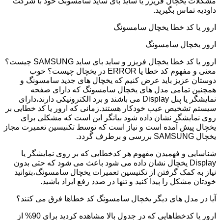
مشکلات یخچال فریزر یا ساید بای ساید سامسونگ خود با شرکت
داودیه تماس بگیرید.
ارور یا کد خطا یخچال سامسونگ
ارور یخچال سامسونگ
ارور یا کد خطا یخچال فریزر و ساید بای ساید SAMSUNG چیست؟
معنی و مفهوم کد خطا یا ERROR در یخچال چیست؟ خوب
دوستان عزیز باید عرض کنیم که یخچال های جدید سامسونگ و
همچنین تمامی مدل های یخچال سامسونگ که دارای صفحه
نمایشگر یا پنل Display می باشند و برد الکترونیکی دارند،دارای
سیستم تشخیص عیب خودکار هستند.زمانی که ارور یا کد خطایی بر
روی نمایشگر نشان داده شود بیانگر این است که مشکلی برای
یخچال پیش آمده است و نیاز است که توسط تکنیسین تعمیرت مجاز
یخچال SAMSUNG بررسی و برطرف گردد.
شناسایی و فهمیدن مفهوم هر کدخطایی که بر روی نمایشگر یا
Display یخچال نشان داده می شود باعث می شود که حتی بدون
نیاز به کمک گرفتن از تکنیسین تعمیرات یخچال سامسونگ،بتوانید
خودتان مشکل را پیدا کنید و تنها در صدد رفع ایراد باشید.
آیا در مدل های دیگر یخچال سامسونگ کد خطاها فرق می کنند؟
ارور یا کدخطاهایی که در جدول بالا مشاهده کردید برای 90% از