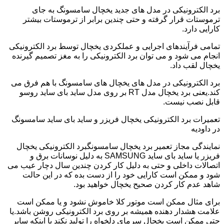
برد الکترونیکی در مدل های جدید یخچال سامسونگ به جای
ترموستات قرار گرفته و حتی چندین برابر از ترموستات بیشتر
کارایی دارد.
تمامی فرآیندهای اجرایی و عملکردی یخچال توسط برد الکترونیکی
انجام می شود و می توان برد الکترونیکی را به مغز تصمیم گیرنده
یخچال لقب داد.
برد الکترونیکی در مدل های یخچال های سامسونگ با هم فرق می
کند.یعنی برد یخچال مدل RT بر روی مدل ساید بای ساید روسو
قابل نصب نیست.
تعمیرات برد الکترونیکی یخچال فریزر و ساید بای ساید سامسونگ
در داودیه
نمایندگی مجاز تعمیر برد یخچال سامسونگبرد الکترونیکی یخچال
فریزر یا ساید بای ساید SAMSUNG به دلیل نوسانات برق و
اتصالات داخلی و حتی به دلیل کار کردن چندین سال دچار عیب می
شود و ممکن است کارایی خود را از دست بده که در این حالت
شاهد عدم کار کردن صحیح یخچال خواهید بود.
برای مثال ممکن است موتور کلا خاموش نشود و یا ممکن است
علامت هشدار دهنده همیشه بر روی برد الکترونیکی روشن باشد.یا
حتی ممکن است یخچال سرمای دلخواه را تولید نکند با اینکه سایر