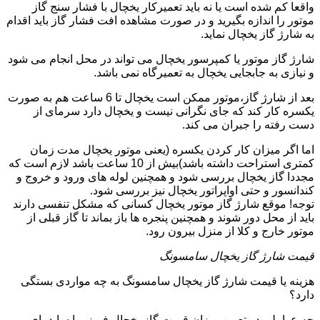
واقعا کم شده است یا نه باید تعمیرکار یخچال با فشار سنج گاز
موتور را اندازه بگیرید و در صورت مشاهده افت فشار گاز باید اقدام
به شارژ گاز یخچال نماید.
شارژ گاز موتور یا کمپرسور یخچال می تواند در محل انجام می شود
و نیازی به جابجایی یخچال به تعمیرگاه نمی باشد.
بعد از شارژ گاز،موتور ممکن است یخچال تا 6 ساعت هم به صورت
یکسره کار کند که جای نگرانی نیست و یخچال دارد سرمای از
دست رفته را جبران می کند.
اما اگر میزان کار کردن یکسره (یعنی موتور یخچال مدت زمان
کمتری استراحت داشته باشد)بیش از 10 ساعت باشد لازم است که
مجددا گاز یخچال بررسی شود و همچنین لوله های ورود و خروج و
کندانسور و حتی اواپراتور یخچال نیز بررسی شود.
توجه! موقع شارژ گاز موتور یخچال کسانی که مشکل تنفسی دارند
باید از محل دور شوند و همچنین پنجره ها باز بماند تا گاز قبلی از
موتور خارج و کلا از منزل بیرون رود.
قیمت شارژ گاز یخچال سامسونگ
هزینه یا قیمت شارژ گاز یخچال سامسونگ به چه مواردی بستگی
دارد؟
چه عواملی در تعیین میزان قیمت گاز یخچال فریزر یا ساید بای