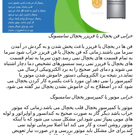
خرابی فن یخچال یا فریزر یخچال سامسونگ
فن ها در یخچال یا فریزر باعث پخش شدن و به گردش در آمدن
سرما می باشند.زمانی که فن یخچال یا فن فریزر خراب شود سرما
به تمام قسمت های یخچال نمی رسد.چون سرما به تمام قسمت
های یخچال یا فریزر نمی رسد سنسورهای تشخیص دما دچار اشتباه
می شوند و دمای غیر صحیح را به برد الکترونیکی ارسال می
نماید.در نتیجه برد الکترونیکی دستور خاموش شدن موتور یا
کمپرسور را نمی دهد.این مورد باعث یکسره کار کردن یخچال می
شود که در اصطلاح به آن خاموش نشدن یخچال نیز گفته می شود.
خرابی موتور یا کمپرسور یخچال سامسونگ
موتور یا کمپرسور یخچال قلب یخچال می باشد.زمانی که موتور
خراب باشد دیگر گاز به صورت صحیح به کندانسور و اواپراتور و لوله
های مویی پمپاژ نمی شود.این مشکل سبب می شود که با اینکه
موتور روشن است و کار می کند اما اصلا سرمایی تولید نمی
کند.برای حل مشکل باید موتور بررسی و در صورت نیاز تعویض