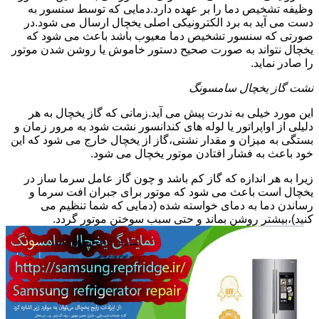
وظیفه تشخیص دما را بر عهده دارد.دمایی که توسط سنسور به
دست می آید به برد الکترونیکی اصلی یخچال ارسال می شود.در
صورتی که سنسور تشخیص دما معیوب باشد باعث می شود که
یخچال نتواند به صورت صحیح دستور خاموش یا روشن شدن موتور
را صادر نماید.
نشت گاز یخچال سامسونگ
این مورد خیلی به ندرت پیش می آید.زمانی که گاز یخچال به هر
دلیلی از اواپراتور یا لوله های کندانسور نشت شود به مرور زمان و
بستگی به میزان و مقدار نشتی،گاز از یخچال خارج می شود که این
خود باعث به فشار افتادن موتور یخچال می شود.
زیرا به هر اندازه که گاز کم باشد و چون گاز عامل سرما ساز در
یخچال است باعث می شود که موتور برای جبران افت سرما و
رساندن دما به دمای خواسته شده (دمایی که شما تنظیم می
کنید)،بیشتر روشن بماند و حتی سبب سوختن موتور گردد.