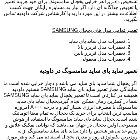
تشخیص داد.زیرا هر خرابی یخچال سامسونگ برای خود هزینه تعمیر
یا تعویض جداگانه ای دارد.اگر نیاز به مشاوره رایگان جهت کسب
اطلاعات بیشتر در این مورد دارید با کارشناس شرکت داودیه تماس
بگیرید.
تعمیر تمامی مدل های یخچال SAMSUNG
تعمیرات مدل ساید بای ساید
تعمیرات مدل فریزر بالا
تعمیرات مدل فریزر پایین
تعمیرات مدل معمولی
تعمیر ساید بای ساید سامسونگ در داودیه
اگر یخچال شما ساید بای ساید می باشد و دچار خرابی شده است ما
نمایندگی مجاز تعمیر ساید بای ساید SAMSUNG هستیم.داودیه
همیشه در کنارتان است تا تعمیر یخچال ساید بای ساید SAMSUNG
شما در کمترین زمان ممکن انجام گیرد.یخچال ساید بای ساید
سامسونگ با مصرف انرژی بسیار کم و با درجه +++A امروزه
مناسب ترین انتخاب برای خرید یک یخچال به تمام معنا اتوماتیک
شده است.یخچال ساید بای ساید سامسونگ با استفاده از هوش
مصنوعی اولین یخچال در جهان می باشد که توانایی تفکیک علایق و
رژیم غذایی هر شخص را دارد.ساید بای ساید سامسونگ از به
روزترین تکنولوژی روز و مدرن یخچال استفاده می کند و هر مورد