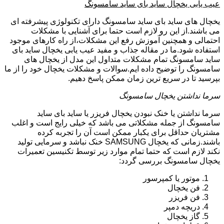
عیب یابی یخچال ساید بای ساید سامسونگ
یخچال های ساید بای ساید سامسونگ دارای تکنولوژی پیشرفته ای
می باشند.از این رو لازم است حتما برای آشنایی با مشکلات
احتمالی و همچنین آموزش رفع این مشکلات،از راه کارهای موجود
استفاده شود.ما در مقاله جذاب و مفید عیب یابی یخچال ساید بای
ساید سامسونگ تمام مشکلات متداول این مدل از یخچال های
سامسونگ را توضیح داده ایم.سوالات و مشکلات یخچال خود را از ما
بپرسید تا در سریع ترین زمان ممکن پاسخ دهیم.
سرما نداشتن یخچال سامسونگ
سرما نداشتن یا خنک نبودن یخچال فریزر یا ساید بای ساید
سامسونگ از جمله مشکلاتی می باشد که خیلی رایج است و اغلب
مشتریان حداقل برای یکبار ممکن است آن را تجربه کرده
باشند.زمانی که یخچال SAMSUNG خنک نباشد و سرمایی تولید
نکند لازم است که حتما تمام موارد زیر توسط تکنیسین تعمیرات
یخچال سامسونگ بررسی گردد:
موتور یا کمپرسور
فن یخچال
فن فریزر
دریچه دمپر
گاز یخچال