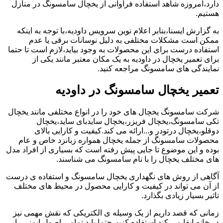
دارد،امروزه شاهد استفاده فراوانی از یخچال سامسونگ در منازل
هستیم.
به گزارش ایسنا،بنابر اعلام نوین سرویس داودیه،با توجه به اینکه
ممکن است مشکلات مختلفی به دلیل نوسانات برقی یا عدم
استفاده درست برای این محصولات به وجود بیاید،لازم است تا حتما
برای تعمیر یخچال در داودیه به یک مکان معتبر مانند یکی از
نمایندگی های سامسونگ مراجعه کنید.
تعمیر یخچال سامسونگ در داودیه
شرکت سامسونگ یخچال های خود را در انواع مختلفی مانند یخچال
تکی سامسونگ،یخچال فریزر،یخچال سایدبای ساید،یخچال
دوقلو،یخچال درتودر و...ارائه می کند.کیفیت و کارایی بالای
محصولات سامسونگ از جمله یخچال همواره زبانزد خاص و عام
بوده و این موضوع تا جایی پیش رفته است که بسیاری از افراد مدل
های مختلف یخچال را با نام سامسونگ می شناسند.
آگاهی از روش های نگهداری یخچال سامسونگ و استفاده ی درست
از آن می تواند در کیفیت و کارایی محصول در محیط های مختلف
تاثیر بسیار زیادی بگذارد.
زمانی که قصد داریم از یک وسیله ی الکتریکی که نقش مهمی نیز
در خانه ایفا می کند استفاده کنیم،حتما باید تمامی اصول ایمنی را