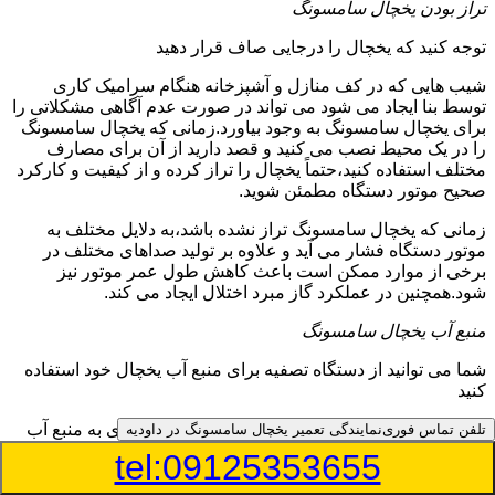
تراز بودن یخچال سامسونگ
توجه کنید که یخچال را درجایی صاف قرار دهید
شیب هایی که در کف منازل و آشپزخانه هنگام سرامیک کاری
توسط بنا ایجاد می شود می تواند در صورت عدم آگاهی مشکلاتی را
برای یخچال سامسونگ به وجود بیاورد.زمانی که یخچال سامسونگ
را در یک محیط نصب می کنید و قصد دارید از آن برای مصارف
مختلف استفاده کنید،حتماً یخچال را تراز کرده و از کیفیت و کارکرد
صحیح موتور دستگاه مطمئن شوید.
زمانی که یخچال سامسونگ تراز نشده باشد،به دلایل مختلف به
موتور دستگاه فشار می آید و علاوه بر تولید صداهای مختلف در
برخی از موارد ممکن است باعث کاهش طول عمر موتور نیز
شود.همچنین در عملکرد گاز مبرد اختلال ایجاد می کند.
منبع آب یخچال سامسونگ
شما می توانید از دستگاه تصفیه برای منبع آب یخچال خود استفاده
کنید
در دفترچه راهنمای یخچال سامسونگ قسمت ویژه ای به منبع آب
تلفن تماس فوری
نمایندگی تعمیر یخچال سامسونگ در داودیه
آن و راهنمایی لازم در زمینه نصب و استفاده از آن اختصاص داده
tel:09125353655
شده است.برخی از مدل های یخچال سامسونگ دارای منبع آبریز
بوده و آبی خنک را به شما تحویل می دهند.برخی دیگر نیز آب را به