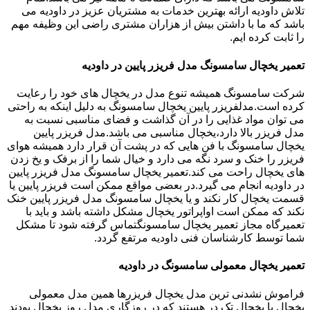
تلاش داودیه ارائه بهترین خدمات به مشتریان عزیز در داودیه می
باشد که ما با داشتن بیش از هزاران مشتری راضی این وظیفه مهم
را ثابت کرده ایم.
تعمیر یخچال سامسونگ مدل فریزر پایین در داودیه
شرکت سامسونگ همیشه تنوع مدل در یخچال های خود را رعایت
کرده است.مدلفریزر پایین یخچال سامسونگ به دلیل اینکه به راحتی
می توان مواد غذایی را در آن گذاشت و فضای مناسبی نسبت به
مدل فریزر بالا دارد،یخچال مناسبی می باشد.مدل فریزر پایین
یخچال سامسونگ با فن هایی که در پشت آن قرار دارد همیشه هوای
فریزر را خنک و سرد نگه می دارد و خیال شما را از برفک و یخ زدن
های یخچال راحت می کند.تعمیر یخچال سامسونگ مدل فریزر پایین
در داودیه انجام می گیرد.در بعضی مواقع ممکن است فریزر پایین یا
قسمت یخچال کار نکند و یا یخچال سامسونگ مدل فریزر پایین خنک
نکند که ممکن است اواپراتور یخچال مشکل داشته باشد و باید با
تعمیرگاه مجاز تعمیر یخچال سامسونگتماس گرفته شود تا مشکل
شما توسط کارشناسان فنی داودیه مرتفع گردد.
تعمیر یخچال معمولی سامسونگ در داودیه
فراموش نشدنی ترین مدل یخچال فریزرها همین مدل معمولی
یخچال یا یخچال تک در هستند که در روزگاری مدل روز یخچال بودند