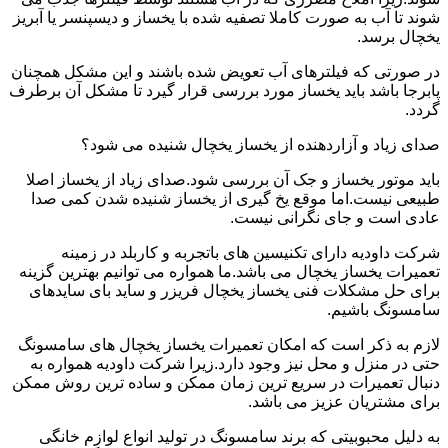
شوند تا آب به صورت کاملا تصفیه شده با یخساز و دیسپنسر یا آبریز
یخچال برسد.
در صورتی که فیلترهای آب تعویض شده باشند و این مشکل همچنان
پابرجا باشد باید یخساز مورد بررسی قرار گیرد تا مشکل آن برطرف
گردد.
صدای زیاد و آزاردهنده از یخساز یخچال شنیده می شود؟
باید موتور یخساز و جک آن بررسی شود.صدای زیاد از یخساز اصلا
طبیعی نیست.اما موقع یخ گیری از یخساز شنیده شدن کمی صدا
عادی است و جای نگرانی نیست.
شرکت داودیه دارای تکنیسین های باتجربه و کاربلد در زمینه
تعمیرات یخساز یخچال می باشد.ما همواره می توانیم بهترین گزینه
برای حل مشکلات فنی یخساز یخچال فریزر و ساید بای سایدهای
سامسونگ باشیم.
لازم به ذکر است که امکان تعمیرات یخساز یخچال های سامسونگ
حتی در منزل و محل نیز وجود دارد.زیرا شرکت داودیه همواره به
دنبال تعمیرات در سریع ترین زمان ممکن و ساده ترین روش ممکن
برای مشتریان عزیز می باشد.
به دلیل محبوبیتی که برند سامسونگ در تولید انواع لوازم خانگی