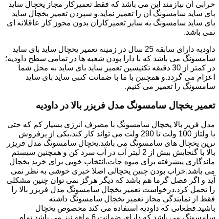
خرابی آن نیازمند این می باشد که فقط تعمیرکار مجاز یخچال ساید
بای ساید سامسونگ آن را تعمیر نماید.و سپردن تعمیر یخچال ساید
بای ساید سامسونگ به سایر تعمیرکاران بدون مجوز کار عاقلانه ای
نمی باشد.
داودیه دارای سابقه 25 سال در زمینه تعمیر یخچال ساید بای ساید
سامسونگ می باشد که با دارا بودن شعبه ها در تمامی سطح داودیه؛
در کمتر از 30 دقیقه تکنیسین تعمیر ساید بای ساید به محل شما
اعزام می گردد.و همچنین با ما با ضمانت کتبی ساید بای ساید
سامسونگ را تعمیر می کنیم.
تعمیر یخچال سامسونگ مدل فریزر بالا در داودیه
مدل فریز بالا یخچال سامسونگ با مصرف انرژی بسیار کم که حتی
با ولتاژ 100 ولت تا 290 ولت می تواند کار کند،یکی از پرفروش
ترین یخچال های سامسونگ می باشد.یخچال سامسونگ مدل فریزر
بالا با گنجایش بیش از 2 لیتر آب در آب سرد کن و همچنین سیستم
ماندگاری پیشرفته برای میوه جات،انتخاب خوبی برای خرید یخچال
می باشد.خراب بودن چنین یخچالی اصلا خبری خوشی به نظر نمی
آید و اگر فصل گرما هم باشد که دیگر هرگز نمی توان چنین مشکلی
را تحمل کرد.درخواست تعمیر یخچال سامسونگ مدل فریزر بالا را
فقط از نمایندگی مجاز تعمیر یخچال سامسونگ داشته
باشید.قطعاتی که داودیه استفاده می کند مخصوص یخچال
سامسونگ می باشد که دارای ضمانت 6 ماهه نیز می باشد.تمام