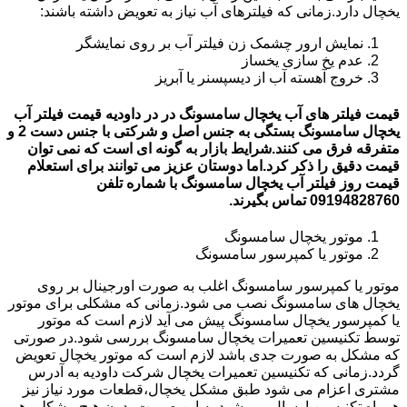
یخچال دارد.زمانی که فیلترهای آب نیاز به تعویض داشته باشند:
نمایش ارور چشمک زن فیلتر آب بر روی نمایشگر
عدم یخ سازی یخساز
خروج آهسته آب از دیسپسنر یا آبریز
قیمت فیلتر های آب یخچال سامسونگ در در داودیه قیمت فیلتر آب
یخچال سامسونگ بستگی به جنس اصل و شرکتی با جنس دست 2 و
متفرقه فرق می کنند.شرایط بازار به گونه ای است که نمی توان
قیمت دقیق را ذکر کرد.اما دوستان عزیز می توانند برای استعلام
قیمت روز فیلتر آب یخچال سامسونگ با شماره تلفن
09194828760 تماس بگیرند.
موتور یخچال سامسونگ
موتور یا کمپرسور سامسونگ
موتور یا کمپرسور سامسونگ اغلب به صورت اورجینال بر روی
یخچال های سامسونگ نصب می شود.زمانی که مشکلی برای موتور
یا کمپرسور یخچال سامسونگ پیش می آید لازم است که موتور
توسط تکنیسین تعمیرات یخچال سامسونگ بررسی شود.در صورتی
که مشکل به صورت جدی باشد لازم است که موتور یخچال تعویض
گردد.زمانی که تکنیسین تعمیرات یخچال شرکت داودیه به آدرس
مشتری اعزام می شود طبق مشکل یخچال،قطعات مورد نیاز نیز
همراه تکنیسین ارسال می شود.به این صورت بدون هیچ مشکلی هم