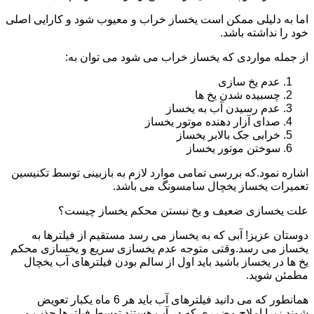
اما به دلیلی ممکن است یخساز خراب و معیوب شود و کارایی اصلی
خود را نداشته باشد.
از جمله مواردی که یخساز خراب می شود می توان به:
عدم یخ سازی
چسبیده شدن یخ ها
عدم رسیدن آب به یخساز
صدای آزار دهنده موتور یخساز
خرابی جک بالابر یخساز
سوختن موتور یخساز
اشاره نمود.که بررسی تمامی موارد لازم به بازبینی توسط تکنیسین
تعمیرات یخساز یخچال سامسونگ می باشد.
علت یخسازی ضعیف و یخ نبستن محکم یخساز چیست؟
دوستان عزیز! آبی که به یخساز می رسد مستقیم از فیلترها به
یخساز می رسد.وقتی متوجه عدم یخسازی سریع و یخسازی محکم
یخ ها در یخساز باشید باید اول از سالم بودن فیلترهای آب یخچال
مطمئن شوید.
همانطور که می دانید فیلترهای آب باید هر 6 ماه یکبار تعویض
شوند.زیرا املاح مضرری که در آب هستند توسط فیلترها جذب می