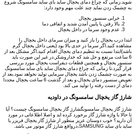
شوید.زمانی که چراغ دمای یخچال ساید بای ساید سامسونگ شروع
به چشمک زدن نماید چند علت مهم وجود دارد:
خرابی سنسور یخچال
بالا رفتن یا پایین آمدن شدید و اتفاقی دما
عدم وجود سرما در داخل یخچال
ابتدا درب یخچال را باز کنید و میزان سرمای داخل یخچال را
مشاهده کنید.اگر سرما در حدی بالا بود (یعنی داخل یخچال گرم
باشد)ابتدا نسبت به تنظیم دمای یخچال اقدام کنید.اگر مشکل بعد از
6 ساعت مرتفع و حل شد که خداروشکر.در غیر این صورت باید
سنسور یخچال و همچنین قطعات دیفراست یخچال مورد بررسی
قرار گیرد.تا زمانی که چراغ دمای یخچال ساید بای ساید سامسونگ
به صورت چشمک زدن باشد یخچال سرمایی تولید نخواهد نمود.بعد از
تعویض سنسور دمای یخچال،و بعد از گذشت 6 ساعت یخچال مجددا
دمای از دست رفته را تولید می کند.
شارژ گاز یخچال سامسونگ در داودیه
شارژ گاز یخچال سامسونگشارژ گاز یخچال سامسونگ چیست؟ آیا
تا حالا با واژه شارژ گاز برخورد کرده اید و اصلا اطلاعاتی در مورد
آن دارید؟ خوب دوستان عزیز منظور از شارژ گاز یخچال فریزر یا
ساید بای ساید SAMSUNG،درواقع شارژ گاز موتور می باشد.