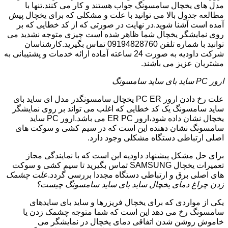
مدل های یخچال سامسونگ جواب هستند و کار می کنند.تنها با
مطالعه جدول بالا می توانید با علت و مشکلی که برای یخچال پیش
آمده است آشنا شوید.در نهایت در صورتی که از کد خطایی که بر
روی نمایشگر یخچال شما ظاهر شده است چیزی متوجه نشدید می
توانید با شماره تلفن 09194828760 تماس بگیرید.کارشناسان
شرکت داودیه به صورت 24 ساعته آماده ارائه خدمات و پشتیبانی به
مشتریان عزیز می باشند.
ارور PC ساید بای ساید سامسونگ
علت رخ دادن ارور PC ER یخچال سامسونگدر مدل ای ساید بای
ساید سامسونگ یک کد خطایی که اغلب می تواند بر روی نمایشگر
یخچال نشان داده شود،ارور ER PC می باشد.ارور PC ساید
سامسونگ نشان دهنده این است که در سیم کشی و سوکت های
اصلی ارتباطی دستگاه مشکلی وجود دارد.
برای حل مشکل پیشنهاد داودیه این است که با نمایندگی مجاز
تعمیرات یخچال SAMSUNG تماس بگیرید تا سیم کشی و سوکت
های اصلی برق و ارتباطی دستگاه مجددا بررسی گردد.
علت چشمک
زدن چراغ دمای یخچال ساید بای ساید سامسونگ چیست؟
یکی از مواردی که برای یخچال فریزرها و ساید بای سایدهای
سامسونگ رخ می دهد این است که شما متوجه چشمک زدن یا
خاموش روشن شدن اتفاقی دمای یخچال در نمایشگر می