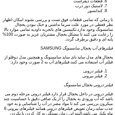
قطعات دیفراست
لاستیک دور درب
کندانسور
تا زمانی که تمامی قطعات فوق تست و بررسی نشوند امکان اظهار
نظر قعطی در مورد علت سرما نداشتن و خنک نبودن یخچال
سامسونگ وجود ندارد.تکنیسین های باتجربه داودیه تمامی موارد بالا
را رعایت می کنند تا مشکل یخچال مشتریان عزیز به صورت 100%
پایه ای و دقیق برطرف گردد.
فیلترهای آب یخچال سامسونگ SAMSUNG
یخچال های مدل ساید بای ساید سامسونگ و همچنین مدل دوقلو از
فیلتر آب استفاده می کنند.فیلترهای آب به 2 صورت وجود دارد:
فیلتر درونی
فیلتر بیرونی
فیلتر درونی یخچال سامسونگ
فیلتر درونی در داخل یخچال قرار دارد.فیلتر درونی مرحله دوم می
باشد که آب ورودی به یخچال را از یک صافی دقیق با حساسیت چند
میکرون بررسی می کند تا مواد مضر در آب را شناسایی و به خود
جذب نماید.زمان تعویض فیلترهای درونی همانند فیلترهای بیرونی 6
ماه یکبار می باشد.البته این زمان بستگی به کار کردن یا نکردن