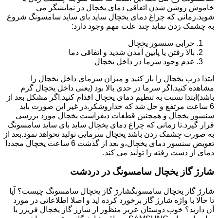
خاموش روشن شدن اتفاقی دمای یخچال در نمایشگر می
شوید.زمانی که چراغ دمای یخچال ساید بای ساید سامسونگ شروع
به چشمک زدن نماید چند علت مهم وجود دارد:
خرابی سنسور یخچال
بالا رفتن یا پایین آمدن شدید و اتفاقی دما
عدم وجود سرما در داخل یخچال
ابتدا درب یخچال را باز کنید و میزان سرمای داخل یخچال را
مشاهده کنید.اگر سرما در حدی بالا بود (یعنی داخل یخچال گرم
باشد)ابتدا نسبت به تنظیم دمای یخچال اقدام کنید.اگر مشکل بعد از
6 ساعت مرتفع و حل شد که خداروشکر.در غیر این صورت باید
سنسور یخچال و همچنین قطعات دیفراست یخچال مورد بررسی
قرار گیرد.تا زمانی که چراغ دمای یخچال ساید بای ساید سامسونگ
به صورت چشمک زدن باشد یخچال سرمایی تولید نخواهد نمود.بعد از
تعویض سنسور دمای یخچال،و بعد از گذشت 6 ساعت یخچال مجددا
دمای از دست رفته را تولید می کند.
شارژ گاز یخچال سامسونگ در دردشت
شارژ گاز یخچال سامسونگشارژ گاز یخچال سامسونگ چیست؟ آیا
تا حالا با واژه شارژ گاز برخورد کرده اید و اصلا اطلاعاتی در مورد
آن دارید؟ خوب دوستان عزیز منظور از شارژ گاز یخچال فریزر یا