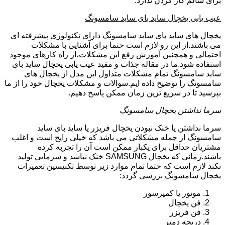
برای سالم کار کردن ندارد.
عیب یابی یخچال ساید بای ساید سامسونگ
یخچال های ساید بای ساید سامسونگ دارای تکنولوژی پیشرفته ای
می باشند.از این رو لازم است حتما برای آشنایی با مشکلات
احتمالی و همچنین آموزش رفع این مشکلات،از راه کارهای موجود
استفاده شود.ما در مقاله جذاب و مفید عیب یابی یخچال ساید بای
ساید سامسونگ تمام مشکلات متداول این مدل از یخچال های
سامسونگ را توضیح داده ایم.سوالات و مشکلات یخچال خود را از ما
بپرسید تا در سریع ترین زمان ممکن پاسخ دهیم.
سرما نداشتن یخچال سامسونگ
سرما نداشتن یا خنک نبودن یخچال فریزر یا ساید بای ساید
سامسونگ از جمله مشکلاتی می باشد که خیلی رایج است و اغلب
مشتریان حداقل برای یکبار ممکن است آن را تجربه کرده
باشند.زمانی که یخچال SAMSUNG خنک نباشد و سرمایی تولید
نکند لازم است که حتما تمام موارد زیر توسط تکنیسین تعمیرات
یخچال سامسونگ بررسی گردد:
موتور یا کمپرسور
فن یخچال
فن فریزر
دریچه دمپر