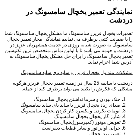
نمایندگی تعمیر یخچال سامسونگ در
دردشت
تعمیرات یخچال فریزر سامسونگ ما مشکل یخچال سامسونگ شما
را با ضمانت کتبی برطرف می نماییم.نمایندگی مجاز تعمیر یخچال
سامسونگ به صورت شبانه روزی در خدمت همشهریان عزیز در
دردشت و حومه می باشد تا با اولین تماس،متخصص ترین تکنیسین
تعمیر یخچال سامسونگ را برای حل مشکل یخچال سامسونگ به
آدرس شما اعزام نماید.
مشکلات متداول یخچال فریزر و ساید بای ساید سامسونگ
دردشت با سابقه 25 سال در زمینه تعمیر یخچال فریزر هرگونه
مشکلی که فکرش را بکنید می تواند برطرف کند از جمله:
خنک نبودن و سرما نداشتن یخچال سامسونگ
صدای زیاد یخچال فریزر یا ساید بای ساید سامسونگ
اتومات نکردن و یکسره کار کردن یخچال سامسونگ
شارژ گاز یخچال یخچال سامسونگ
تعویض موتور (کمپرسور)یخچال سامسونگ
خرابی اواپراتور و سایر قطعات دیفراست
تعمیر برد یخچال