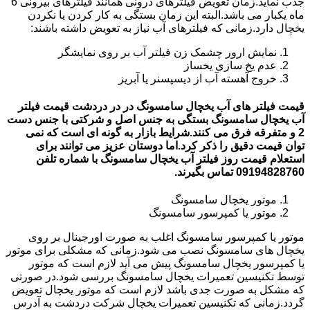
جذب نماید.زمان تعویض فیلترهای درونی همانند فیلترهای بیرونی 6
ماه یکبار می باشد.البته این زمان بستگی به کار کردن یا نکردن
یخچال دارد.زمانی که فیلترهای آب نیاز به تعویض داشته باشند:
نمایش ارور چشمک زن فیلتر آب بر روی نمایشگر
عدم یخ سازی یخساز
خروج آهسته آب از دیسپسنر یا آبریز
قیمت فیلتر های آب یخچال سامسونگ در در دردشت قیمت فیلتر
آب یخچال سامسونگ بستگی به جنس اصل و شرکتی با جنس دست
2 و متفرقه فرق می کنند.شرایط بازار به گونه ای است که نمی
توان قیمت دقیق را ذکر کرد.اما دوستان عزیز می توانند برای
استعلام قیمت روز فیلتر آب یخچال سامسونگ با شماره تلفن
09194828760 تماس بگیرند.
موتور یخچال سامسونگ
موتور یا کمپرسور سامسونگ
موتور یا کمپرسور سامسونگ اغلب به صورت اورجینال بر روی
یخچال های سامسونگ نصب می شود.زمانی که مشکلی برای موتور
یا کمپرسور یخچال سامسونگ پیش می آید لازم است که موتور
توسط تکنیسین تعمیرات یخچال سامسونگ بررسی شود.در صورتی
که مشکل به صورت جدی باشد لازم است که موتور یخچال تعویض
گردد.زمانی که تکنیسین تعمیرات یخچال شرکت دردشت به آدرس