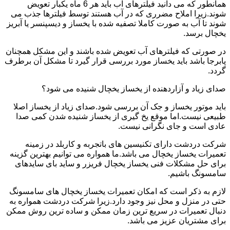
همانطور که می دانید فیلترهای آب باید هر 6 ماه یکبار تعویض
شوند.زیرا املاح مضرری که در آب هستند توسط فیلترها جذب می
شوند تا آب به صورت کاملا تصفیه شده با یخساز و دیسپنسر یا آبریز
یخچال برسد.
در صورتی که فیلترهای آب تعویض شده باشند و این مشکل همچنان
پابرجا باشد باید یخساز مورد بررسی قرار گیرد تا مشکل آن برطرف
گردد.
صدای زیاد و آزاردهنده از یخساز یخچال شنیده می شود؟
باید موتور یخساز و جک آن بررسی شود.صدای زیاد از یخساز اصلا
طبیعی نیست.اما موقع یخ گیری از یخساز شنیده شدن کمی صدا
عادی است و جای نگرانی نیست.
شرکت دردشت دارای تکنیسین های باتجربه و کاربلد در زمینه
تعمیرات یخساز یخچال می باشد.ما همواره می توانیم بهترین گزینه
برای حل مشکلات فنی یخساز یخچال فریزر و ساید بای سایدهای
سامسونگ باشیم.
لازم به ذکر است که امکان تعمیرات یخساز یخچال های سامسونگ
حتی در منزل و محل نیز وجود دارد.زیرا شرکت دردشت همواره به
دنبال تعمیرات در سریع ترین زمان ممکن و ساده ترین روش ممکن
برای مشتریان عزیز می باشد.