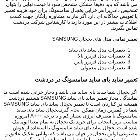
می باشد که باید دقیقا مشکل مشخص شود تا قیمت نهایی را بتوان
تشخیص داد.زیرا هر خرابی یخچال سامسونگ برای خود هزینه تعمیر
یا تعویض جداگانه ای دارد.اگر نیاز به مشاوره رایگان جهت کسب
اطلاعات بیشتر در این مورد دارید با کارشناس شرکت دردشت
تماس بگیرید.
تعمیر تمامی مدل های یخچال SAMSUNG
تعمیرات مدل ساید بای ساید
تعمیرات مدل فریزر بالا
تعمیرات مدل فریزر پایین
تعمیرات مدل معمولی
تعمیر ساید بای ساید سامسونگ در دردشت
اگر یخچال شما ساید بای ساید می باشد و دچار خرابی شده است ما
نمایندگی مجاز تعمیر ساید بای ساید SAMSUNG هستیم.دردشت
همیشه در کنارتان است تا تعمیر یخچال ساید بای ساید SAMSUNG
شما در کمترین زمان ممکن انجام گیرد.یخچال ساید بای ساید
سامسونگ با مصرف انرژی بسیار کم و با درجه +++A امروزه
مناسب ترین انتخاب برای خرید یک یخچال به تمام معنا اتوماتیک
شده است.یخچال ساید بای ساید سامسونگ با استفاده از هوش
مصنوعی اولین یخچال در جهان می باشد که توانایی تفکیک علایق و
رژیم غذایی هر شخص را دارد.ساید بای ساید سامسونگ از به