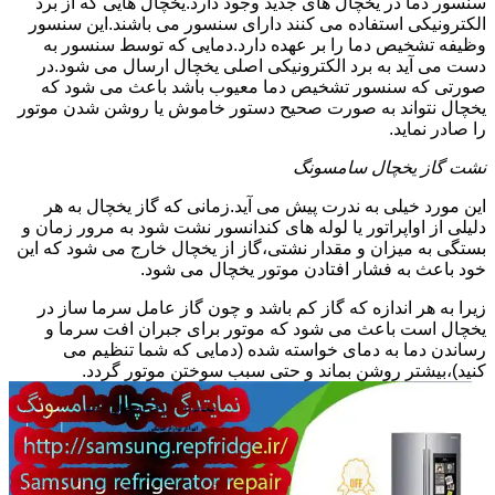
سنسور دما در یخچال های جدید وجود دارد.یخچال هایی که از برد
الکترونیکی استفاده می کنند دارای سنسور می باشند.این سنسور
وظیفه تشخیص دما را بر عهده دارد.دمایی که توسط سنسور به
دست می آید به برد الکترونیکی اصلی یخچال ارسال می شود.در
صورتی که سنسور تشخیص دما معیوب باشد باعث می شود که
یخچال نتواند به صورت صحیح دستور خاموش یا روشن شدن موتور
را صادر نماید.
نشت گاز یخچال سامسونگ
این مورد خیلی به ندرت پیش می آید.زمانی که گاز یخچال به هر
دلیلی از اواپراتور یا لوله های کندانسور نشت شود به مرور زمان و
بستگی به میزان و مقدار نشتی،گاز از یخچال خارج می شود که این
خود باعث به فشار افتادن موتور یخچال می شود.
زیرا به هر اندازه که گاز کم باشد و چون گاز عامل سرما ساز در
یخچال است باعث می شود که موتور برای جبران افت سرما و
رساندن دما به دمای خواسته شده (دمایی که شما تنظیم می
کنید)،بیشتر روشن بماند و حتی سبب سوختن موتور گردد.