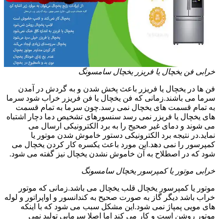
خرابی فن یخچال یا فریزر یخچال سامسونگ
فن ها در یخچال یا فریزر باعث پخش شدن و به گردش در آمدن
سرما می باشند.زمانی که فن یخچال یا فن فریزر خراب شود سرما
به تمام قسمت های یخچال نمی رسد.چون سرما به تمام قسمت
های یخچال یا فریزر نمی رسد سنسورهای تشخیص دما دچار اشتباه
می شوند و دمای غیر صحیح را به برد الکترونیکی ارسال می
نماید.در نتیجه برد الکترونیکی دستور خاموش شدن موتور یا
کمپرسور را نمی دهد.این مورد باعث یکسره کار کردن یخچال می
شود که در اصطلاح به آن خاموش نشدن یخچال نیز گفته می شود.
خرابی موتور یا کمپرسور یخچال سامسونگ
موتور یا کمپرسور یخچال قلب یخچال می باشد.زمانی که موتور
خراب باشد دیگر گاز به صورت صحیح به کندانسور و اواپراتور و لوله
های مویی پمپاژ نمی شود.این مشکل سبب می شود که با اینکه
موتور روشن است و کار می کند اما اصلا سرمایی تولید نمی