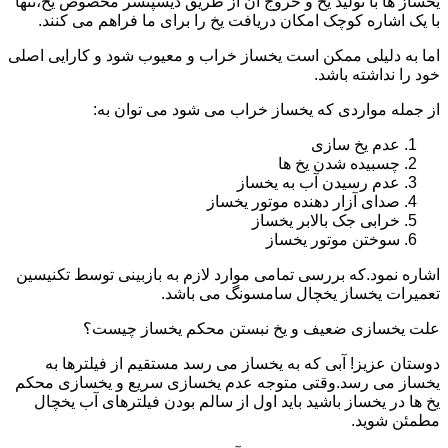
یخساز ها با تولید یخ و خروج آن از طریق دیسپنسر مخصوص یخ،تنها
با یک اشاره کوچک امکان دریافت یخ را برای ما فراهم می کنند.
اما به دلیلی ممکن است یخساز خراب و معیوب شود و کارایی اصلی
خود را نداشته باشد.
از جمله مواردی که یخساز خراب می شود می توان به:
عدم یخ سازی
چسبیده شدن یخ ها
عدم رسیدن آب به یخساز
صدای آزار دهنده موتور یخساز
خرابی جک بالابر یخساز
سوختن موتور یخساز
اشاره نمود.که بررسی تمامی موارد لازم به بازبینی توسط تکنیسین
تعمیرات یخساز یخچال سامسونگ می باشد.
علت یخسازی ضعیف و یخ نبستن محکم یخساز چیست؟
دوستان عزیز! آبی که به یخساز می رسد مستقیم از فیلترها به
یخساز می رسد.وقتی متوجه عدم یخسازی سریع و یخسازی محکم
یخ ها در یخساز باشید باید اول از سالم بودن فیلترهای آب یخچال
مطمئن شوید.