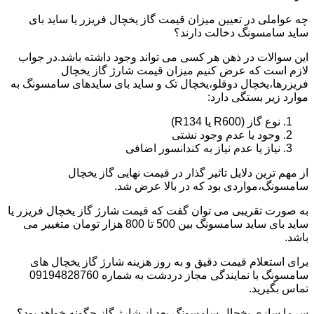
چه عواملی در تعیین میزان قیمت گاز یخچال فریزر یا ساید بای
ساید سامسونگ دخالت دارند؟
این سوالات در ذهن هر کسی می تواند وجود داشته باشد.در جواب
لازم است که عرض کنیم میزان قیمت شارژ گاز یخچال
فریزرها،یخچال دوقلو،یخچال تک و ساید بای سایدهای سامسونگ به
موارد زیر بستگی دارد:
نوع گاز (R600 یا R134)
وجود یا عدم وجود نشتی
نیاز یا عدم نیاز به کندانسور اضافی
از مهم ترین دلایل تاثیر گذار در قیمت نهایی گاز یخچال
سامسونگ،مواردی بود که در بالا عرض شد.
به صورت تقریبی می توان گفت که قیمت شارژ گاز یخچال فریزر یا
ساید بای ساید سامسونگ بین 500 تا 800 هزار تومان متغییر می
باشد.
برای استعلام قیمت دقیق و به روز هزینه شارژ گاز یخچال های
سامسونگ با نمایندگی مجاز دردشت به شماره 09194828760
تماس بگیرید.
سرما سازی یخچال سامسونگ بعد از شارژ گاز چگونه خواهد بود؟