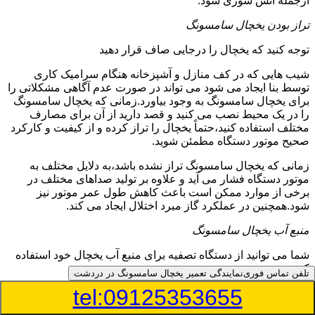
ازجمله آتش سوزی شود.
تراز بودن یخچال سامسونگ
توجه کنید که یخچال را درجایی صاف قرار دهید
شیب هایی که در کف منازل و آشپزخانه هنگام سرامیک کاری
توسط بنا ایجاد می شود می تواند در صورت عدم آگاهی مشکلاتی را
برای یخچال سامسونگ به وجود بیاورد.زمانی که یخچال سامسونگ
را در یک محیط نصب می کنید و قصد دارید از آن برای مصارف
مختلف استفاده کنید،حتماً یخچال را تراز کرده و از کیفیت و کارکرد
صحیح موتور دستگاه مطمئن شوید.
زمانی که یخچال سامسونگ تراز نشده باشد،به دلایل مختلف به
موتور دستگاه فشار می آید و علاوه بر تولید صداهای مختلف در
برخی از موارد ممکن است باعث کاهش طول عمر موتور نیز
شود.همچنین در عملکرد گاز مبرد اختلال ایجاد می کند.
منبع آب یخچال سامسونگ
شما می توانید از دستگاه تصفیه برای منبع آب یخچال خود استفاده
کنید
تلفن تماس فوری
نمایندگی تعمیر یخچال سامسونگ در دردشت
tel:09125353655
در دفترچه راهنمای یخچال سامسونگ قسمت ویژه ای به منبع آب
آن و راهنمایی لازم در زمینه نصب و استفاده از آن اختصاص داده