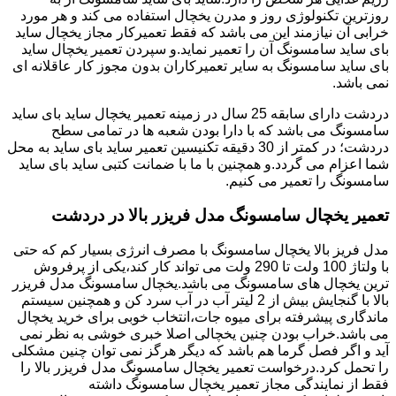
روزترین تکنولوژی روز و مدرن یخچال استفاده می کند و هر مورد
خرابی آن نیازمند این می باشد که فقط تعمیرکار مجاز یخچال ساید
بای ساید سامسونگ آن را تعمیر نماید.و سپردن تعمیر یخچال ساید
بای ساید سامسونگ به سایر تعمیرکاران بدون مجوز کار عاقلانه ای
نمی باشد.
دردشت دارای سابقه 25 سال در زمینه تعمیر یخچال ساید بای ساید
سامسونگ می باشد که با دارا بودن شعبه ها در تمامی سطح
دردشت؛ در کمتر از 30 دقیقه تکنیسین تعمیر ساید بای ساید به محل
شما اعزام می گردد.و همچنین با ما با ضمانت کتبی ساید بای ساید
سامسونگ را تعمیر می کنیم.
تعمیر یخچال سامسونگ مدل فریزر بالا در دردشت
مدل فریز بالا یخچال سامسونگ با مصرف انرژی بسیار کم که حتی
با ولتاژ 100 ولت تا 290 ولت می تواند کار کند،یکی از پرفروش
ترین یخچال های سامسونگ می باشد.یخچال سامسونگ مدل فریزر
بالا با گنجایش بیش از 2 لیتر آب در آب سرد کن و همچنین سیستم
ماندگاری پیشرفته برای میوه جات،انتخاب خوبی برای خرید یخچال
می باشد.خراب بودن چنین یخچالی اصلا خبری خوشی به نظر نمی
آید و اگر فصل گرما هم باشد که دیگر هرگز نمی توان چنین مشکلی
را تحمل کرد.درخواست تعمیر یخچال سامسونگ مدل فریزر بالا را
فقط از نمایندگی مجاز تعمیر یخچال سامسونگ داشته