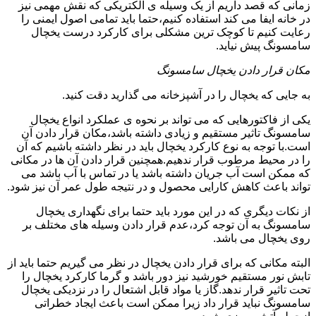
زمانی که قصد داریم از یک وسیله ی الکتریکی که نقش مهمی نیز
در خانه ایفا می کند استفاده کنیم،حتما باید تمامی اصول ایمنی را
رعایت کنیم تا کوچک ترین مشکلی برای کارکرد درست یخچال
سامسونگ پیش نیاید.
مکان قرار دادن یخچال سامسونگ
به جایی که یخچال را در آشپزخانه می گذارید دقت کنید.
یکی از فاکتورهایی که می تواند بر نحوه ی عملکرد انواع یخچال
سامسونگ تاثیر مستقیم و زیادی داشته باشد،مکان قرار دادن آن
است.با توجه به نوع کارکرد یخچال باید در نظر داشته باشیم که آن
را در محیط مرطوب قرار ندهیم.همچنین قرار دادن آن ها در مکانی
که ممکن است آب جریان داشته باشد یا در تماس با آب باشد می
تواند باعث کاهش کارایی محصول و در نتیجه طول عمر آن نیز شود.
از نکات دیگری که در این مورد باید حتما برای نگهداری یخچال
سامسونگ به آن توجه کرد،عدم قرار دادن وسیله های مختلف بر
روی یخچال می باشد.
البته مکانی که برای قرار دادن یخچال در نظر می گیریم حتما باید از
تابش نور مستقیم خورشید نیز دور باشد و گرما کارکرد یخچال را
تحت تاثیر قرار ندهد.گاز یا مواد قابل اشتعال را در نزدیکی یخچال
سامسونگ نباید قرار داد زیرا ممکن است باعث ایجاد خطراتی