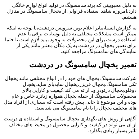
به دلیل محبوبیتی که برند سامسونگ در تولید انواع لوازم خانگی
دارد،امروزه شاهد استفاده فراوانی از یخچال سامسونگ در منازل
هستیم.
به گزارش ایسنا،بنابر اعلام نوین سرویس دردشت،با توجه به اینکه
ممکن است مشکلات مختلفی به دلیل نوسانات برقی یا عدم
استفاده درست برای این محصولات به وجود بیاید،لازم است تا حتما
برای تعمیر یخچال در دردشت به یک مکان معتبر مانند یکی از
نمایندگی های سامسونگ مراجعه کنید.
تعمیر یخچال سامسونگ در دردشت
شرکت سامسونگ یخچال های خود را در انواع مختلفی مانند یخچال
تکی سامسونگ،یخچال فریزر،یخچال سایدبای ساید،یخچال
دوقلو،یخچال درتودر و...ارائه می کند.کیفیت و کارایی بالای
محصولات سامسونگ از جمله یخچال همواره زبانزد خاص و عام
بوده و این موضوع تا جایی پیش رفته است که بسیاری از افراد مدل
های مختلف یخچال را با نام سامسونگ می شناسند.
آگاهی از روش های نگهداری یخچال سامسونگ و استفاده ی درست
از آن می تواند در کیفیت و کارایی محصول در محیط های مختلف
تاثیر بسیار زیادی بگذارد.