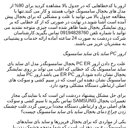
ارور یا کدخطاهایی که در جدول بالا مشاهده کردید برای 90% از
مدل های یخچال سامسونگ جواب هستند و کار می کنند.تنها با
مطالعه جدول بالا می توانید با علت و مشکلی که برای یخچال پیش
آمده است آشنا شوید.در نهایت در صورتی که از کد خطایی که بر
روی نمایشگر یخچال شما ظاهر شده است چیزی متوجه نشدید می
توانید با شماره تلفن 09194828760 تماس بگیرید.کارشناسان
شرکت دردشت به صورت 24 ساعته آماده ارائه خدمات و پشتیبانی
به مشتریان عزیز می باشند.
ارور PC ساید بای ساید سامسونگ
علت رخ دادن ارور PC ER یخچال سامسونگدر مدل ای ساید بای
ساید سامسونگ یک کد خطایی که اغلب می تواند بر روی نمایشگر
یخچال نشان داده شود،ارور ER PC می باشد.ارور PC ساید
سامسونگ نشان دهنده این است که در سیم کشی و سوکت های
اصلی ارتباطی دستگاه مشکلی وجود دارد.
برای حل مشکل پیشنهاد دردشت این است که با نمایندگی مجاز
تعمیرات یخچال SAMSUNG تماس بگیرید تا سیم کشی و سوکت
های اصلی برق و ارتباطی دستگاه مجددا بررسی گردد.
علت چشمک
زدن چراغ دمای یخچال ساید بای ساید سامسونگ چیست؟
یکی از مواردی که برای یخچال فریزرها و ساید بای سایدهای
سامسونگ رخ می دهد این است که شما متوجه چشمک زدن یا