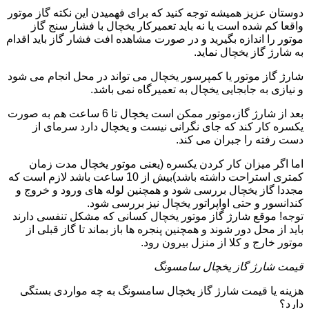
دوستان عزیز همیشه توجه کنید که برای فهمیدن این نکته گاز موتور
واقعا کم شده است یا نه باید تعمیرکار یخچال با فشار سنج گاز
موتور را اندازه بگیرید و در صورت مشاهده افت فشار گاز باید اقدام
به شارژ گاز یخچال نماید.
شارژ گاز موتور یا کمپرسور یخچال می تواند در محل انجام می شود
و نیازی به جابجایی یخچال به تعمیرگاه نمی باشد.
بعد از شارژ گاز،موتور ممکن است یخچال تا 6 ساعت هم به صورت
یکسره کار کند که جای نگرانی نیست و یخچال دارد سرمای از
دست رفته را جبران می کند.
اما اگر میزان کار کردن یکسره (یعنی موتور یخچال مدت زمان
کمتری استراحت داشته باشد)بیش از 10 ساعت باشد لازم است که
مجددا گاز یخچال بررسی شود و همچنین لوله های ورود و خروج و
کندانسور و حتی اواپراتور یخچال نیز بررسی شود.
توجه! موقع شارژ گاز موتور یخچال کسانی که مشکل تنفسی دارند
باید از محل دور شوند و همچنین پنجره ها باز بماند تا گاز قبلی از
موتور خارج و کلا از منزل بیرون رود.
قیمت شارژ گاز یخچال سامسونگ
هزینه یا قیمت شارژ گاز یخچال سامسونگ به چه مواردی بستگی
دارد؟