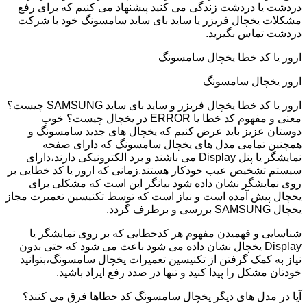
دردشت یا دردشت زندگی می کنید پیشنهاد می کنیم که برای رفع
مشکلات یخچال فریزر یا ساید بای ساید سامسونگ خود با شرکت
دردشت تماس بگیرید.
ارور یا کد خطا یخچال سامسونگ
ارور یخچال سامسونگ
ارور یا کد خطا یخچال فریزر و ساید بای ساید SAMSUNG چیست؟
معنی و مفهوم کد خطا یا ERROR در یخچال چیست؟ خوب
دوستان عزیز باید عرض کنیم که یخچال های جدید سامسونگ و
همچنین تمامی مدل های یخچال سامسونگ که دارای صفحه
نمایشگر یا پنل Display می باشند و برد الکترونیکی دارند،دارای
سیستم تشخیص عیب خودکار هستند.زمانی که ارور یا کد خطایی بر
روی نمایشگر نشان داده شود بیانگر این است که مشکلی برای
یخچال پیش آمده است و نیاز است که توسط تکنیسین تعمیرت مجاز
یخچال SAMSUNG بررسی و برطرف گردد.
شناسایی و فهمیدن مفهوم هر کدخطایی که بر روی نمایشگر یا
Display یخچال نشان داده می شود باعث می شود که حتی بدون
نیاز به کمک گرفتن از تکنیسین تعمیرات یخچال سامسونگ،بتوانید
خودتان مشکل را پیدا کنید و تنها در صدد رفع ایراد باشید.
آیا در مدل های دیگر یخچال سامسونگ کد خطاها فرق می کنند؟