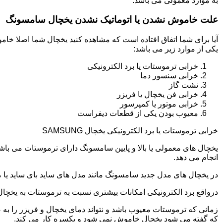
به موارد معمولی می باشد.
علت خاموش نشدن یا اتوماتیک نشدن یخچال سامسونگ
آیا برای شما اتفاق افتاده است که مشاهده کنید یخچال شما اصلا 
یکی از موارد زیر می باشد:
خرابی ترموستات یا برد الکترونیکی
خرابی سنسور دما
نشت گاز
خرابی فن یخچال یا فریزر
خرابی موتور یا کمپرسور
معیوب بودن یکی از قطعات دیفراست
خرابی ترموستات یا برد الکترونیکی یخچال SAMSUNG
یخچال های معمولی یا بالا و پایین سامسونگ دارای ترموستات می با
انجام می دهد.
در یخچال های مدل جدید سامسونگ مانند مدل های ساید بای ساید یا مد
درواقع برد الکترونیکی امکانات بیشتری نسبت به ترموستات به یخچا
زمانی که ترموستات معیوب باشد و نتواند دمای یخچال و فریزر را به
که گفته می شود یخچال خاموش نمی شود و یکسره کار می کند.