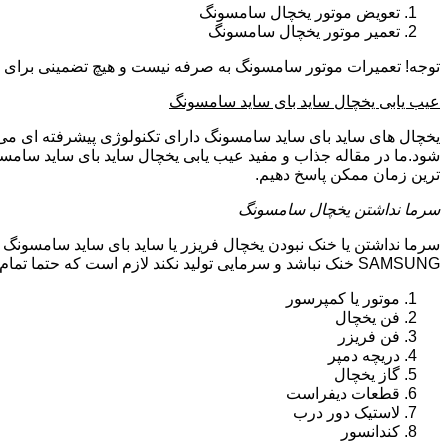
تعویض موتور یخچال سامسونگ
تعمیر موتور یخچال سامسونگ
توجه! تعمیرات موتور سامسونگ به صرفه نیست و هیچ تضمینی برای سا
عیب یابی یخچال ساید بای ساید سامسونگ
یخچال های ساید بای ساید سامسونگ دارای تکنولوژی پیشرفته ای می ب
شود.ما در مقاله جذاب و مفید عیب یابی یخچال ساید بای ساید سامسو
ترین زمان ممکن پاسخ دهیم.
سرما نداشتن یخچال سامسونگ
سرما نداشتن یا خنک نبودن یخچال فریزر یا ساید بای ساید سامسونگ 
SAMSUNG خنک نباشد و سرمایی تولید نکند لازم است که حتما تمام موارد زیر توسط تکنیسین تعمیرات یخچال سامسونگ بررسی گردد:
موتور یا کمپرسور
فن یخچال
فن فریزر
دریچه دمپر
گاز یخچال
قطعات دیفراست
لاستیک دور درب
کندانسور