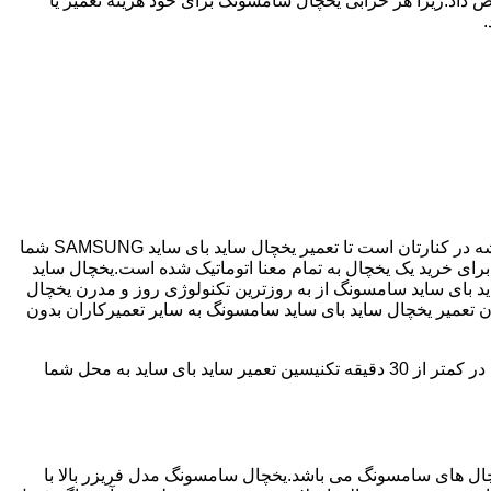
 داد.زیرا هر خرابی یخچال سامسونگ برای خود هزینه تعمیر یا
اگر یخچال شما ساید بای ساید می باشد و دچار خرابی شده است ما نمایندگی مجاز تعمیر ساید بای ساید SAMSUNG هستیم.درب دوم همیشه در کنارتان است تا تعمیر یخچال ساید بای ساید SAMSUNG شما
نگ با مصرف انرژی بسیار کم و با درجه +++A امروزه مناسب ترین انتخاب برای خرید یک یخچال به تمام معنا اتوماتیک شده است.یخچال ساید
د بای ساید سامسونگ از به روزترین تکنولوژی روز و مدرن یخچال
دن تعمیر یخچال ساید بای ساید سامسونگ به سایر تعمیرکاران بدون
درب دوم دارای سابقه 25 سال در زمینه تعمیر یخچال ساید بای ساید سامسونگ می باشد که با دارا بودن شعبه ها در تمامی سطح درب دوم؛ در کمتر از 30 دقیقه تکنیسین تعمیر ساید بای ساید به محل شما
 290 ولت می تواند کار کند،یکی از پرفروش ترین یخچال های سامسونگ می باشد.یخچال سامسونگ مدل فریزر بالا با