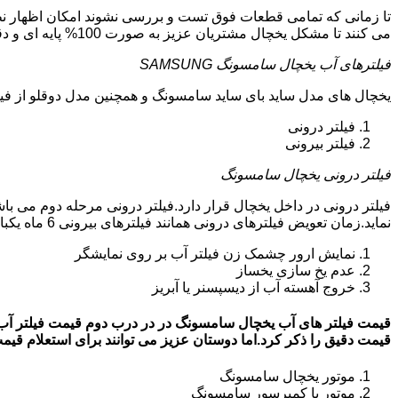
تا زمانی که تمامی قطعات فوق تست و بررسی نشوند امکان اظهار نظر
می کنند تا مشکل یخچال مشتریان عزیز به صورت 100% پایه ای و دقیق برطرف گردد.
فیلترهای آب یخچال سامسونگ SAMSUNG
یخچال های مدل ساید بای ساید سامسونگ و همچنین مدل دوقلو از فیلتر آب استفاد
فیلتر درونی
فیلتر بیرونی
فیلتر درونی یخچال سامسونگ
فیلتر درونی در داخل یخچال قرار دارد.فیلتر درونی مرحله دوم می ب
نماید.زمان تعویض فیلترهای درونی همانند فیلترهای بیرونی 6 ماه یکبار می باشد.البته این زمان بستگی به کار کردن یا نکردن یخچال دارد.زمانی که فیلترهای آب نیاز به تعویض داشته باشند:
نمایش ارور چشمک زن فیلتر آب بر روی نمایشگر
عدم یخ سازی یخساز
خروج آهسته آب از دیسپسنر یا آبریز
قیمت دقیق را ذکر کرد.اما دوستان عزیز می توانند برای استعلام قیمت روز فیلتر آب
موتور یخچال سامسونگ
موتور یا کمپرسور سامسونگ