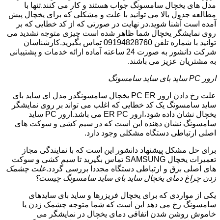
مدل های یخچال سامسونگ جواب هستند و کار می کنند.تنها با
مطالعه جدول بالا می توانید با علت و مشکلی که برای یخچال پیش
آمده است آشنا شوید.در نهایت در صورتی که از کد خطایی که بر
روی نمایشگر یخچال شما ظاهر شده است چیزی متوجه نشدید می
توانید با شماره تلفن 09194828760 تماس بگیرید.کارشناسان
شرکت دانشور به صورت 24 ساعته آماده ارائه خدمات و پشتیبانی
به مشتریان عزیز می باشند.
ارور PC ساید بای ساید سامسونگ
علت رخ دادن ارور PC ER یخچال سامسونگدر مدل ای ساید بای
ساید سامسونگ یک کد خطایی که اغلب می تواند بر روی نمایشگر
یخچال نشان داده شود،ارور ER PC می باشد.ارور PC ساید
سامسونگ نشان دهنده این است که در سیم کشی و سوکت های
اصلی ارتباطی دستگاه مشکلی وجود دارد.
برای حل مشکل پیشنهاد دانشور این است که با نمایندگی مجاز
تعمیرات یخچال SAMSUNG تماس بگیرید تا سیم کشی و سوکت
های اصلی برق و ارتباطی دستگاه مجددا بررسی گردد.
علت چشمک
زدن چراغ دمای یخچال ساید بای ساید سامسونگ چیست؟
یکی از مواردی که برای یخچال فریزرها و ساید بای سایدهای
سامسونگ رخ می دهد این است که شما متوجه چشمک زدن یا
خاموش روشن شدن اتفاقی دمای یخچال در نمایشگر می