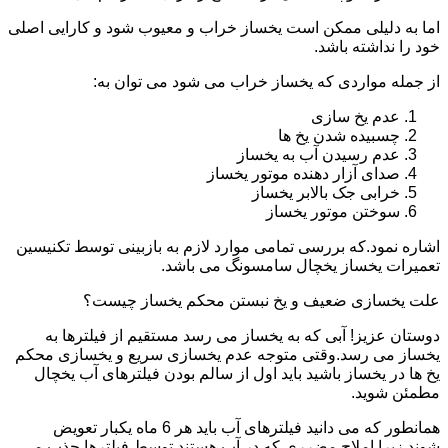
اما به دلیلی ممکن است یخساز خراب و معیوب شود و کارایی اصلی
خود را نداشته باشد.
از جمله مواردی که یخساز خراب می شود می توان به:
عدم یخ سازی
چسبیده شدن یخ ها
عدم رسیدن آب به یخساز
صدای آزار دهنده موتور یخساز
خرابی جک بالابر یخساز
سوختن موتور یخساز
اشاره نمود.که بررسی تمامی موارد لازم به بازبینی توسط تکنیسین
تعمیرات یخساز یخچال سامسونگ می باشد.
علت یخسازی ضعیف و یخ نبستن محکم یخساز چیست؟
دوستان عزیز! آبی که به یخساز می رسد مستقیم از فیلترها به
یخساز می رسد.وقتی متوجه عدم یخسازی سریع و یخسازی محکم
یخ ها در یخساز باشید باید اول از سالم بودن فیلترهای آب یخچال
مطمئن شوید.
همانطور که می دانید فیلترهای آب باید هر 6 ماه یکبار تعویض
شوند.زیرا املاح مضرری که در آب هستند توسط فیلترها جذب می