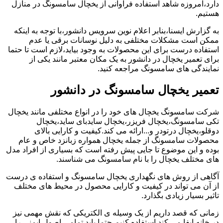
دارد،امروزه شاهد استفاده فراوانی از یخچال سامسونگ در منازل
هستیم.
به گزارش ایسنا،بنابر اعلام نوین سرویس دانشور،با توجه به اینکه
ممکن است مشکلات مختلفی به دلیل نوسانات برقی یا عدم
استفاده درست برای این محصولات به وجود بیاید،لازم است تا حتما
برای تعمیر یخچال در دانشور به یک مکان معتبر مانند یکی از
نمایندگی های سامسونگ مراجعه کنید.
تعمیر یخچال سامسونگ در دانشور
شرکت سامسونگ یخچال های خود را در انواع مختلفی مانند یخچال
تکی سامسونگ،یخچال فریزر،یخچال سایدبای ساید،یخچال
دوقلو،یخچال درتودر و...ارائه می کند.کیفیت و کارایی بالای
محصولات سامسونگ از جمله یخچال همواره زبانزد خاص و عام
بوده و این موضوع تا جایی پیش رفته است که بسیاری از افراد مدل
های مختلف یخچال را با نام سامسونگ می شناسند.
آگاهی از روش های نگهداری یخچال سامسونگ و استفاده ی درست
از آن می تواند در کیفیت و کارایی محصول در محیط های مختلف
تاثیر بسیار زیادی بگذارد.
زمانی که قصد داریم از یک وسیله ی الکتریکی که نقش مهمی نیز
در خانه ایفا می کند استفاده کنیم،حتما باید تمامی اصول ایمنی را