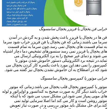
خرابی فن یخچال یا فریزر یخچال سامسونگ
فن ها در یخچال یا فریزر باعث پخش شدن و به گردش در آمدن
سرما می باشند.زمانی که فن یخچال یا فن فریزر خراب شود سرما
به تمام قسمت های یخچال نمی رسد.چون سرما به تمام قسمت
های یخچال یا فریزر نمی رسد سنسورهای تشخیص دما دچار اشتباه
می شوند و دمای غیر صحیح را به برد الکترونیکی ارسال می
نماید.در نتیجه برد الکترونیکی دستور خاموش شدن موتور یا
کمپرسور را نمی دهد.این مورد باعث یکسره کار کردن یخچال می
شود که در اصطلاح به آن خاموش نشدن یخچال نیز گفته می شود.
خرابی موتور یا کمپرسور یخچال سامسونگ
موتور یا کمپرسور یخچال قلب یخچال می باشد.زمانی که موتور
خراب باشد دیگر گاز به صورت صحیح به کندانسور و اواپراتور و لوله
های مویی پمپاژ نمی شود.این مشکل سبب می شود که با اینکه
موتور روشن است و کار می کند اما اصلا سرمایی تولید نمی
کند.برای حل مشکل باید موتور بررسی و در صورت نیاز تعویض