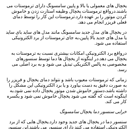
یخچال های معمولی یا بالا و پایین سامسونگ دارای ترموستات می
باشند.درواقع ترموستات یخچال وظیفه استارت زدن و خاموش
کردن موتور را بر عهده دارد.ترموستات این کار را توسط دمای
فعلی فریزر انجام می دهد.
در یخچال های مدل جدید سامسونگ مانند مدل های ساید بای ساید
یا مدل های جدید بالا پایین،به جای ترموستات از برد الکترونیکی
استفاده می شود.
درواقع برد الکترونیکی امکانات بیشتری نسبت به ترموستات به
یخچال می دهد.در اینگونه از یخچال ها دما توسط سنسورهای
مخصوصی به پالس الکتریکی تبدیل می شود و به برد اصلی می
رسد.
زمانی که ترموستات معیوب باشد و نتواند دمای یخچال و فریزر را
به صورت دقیق به دست بیاورد و یا برد الکترونیکی این مشکل را
داشته باشد،دستور خاموش شدن موتور یخچال داده نمی شود.به
اینگونه است که گفته می شود یخچال خاموش نمی شود و یکسره
کار می کند.
خرابی سنسور دما یخچال سامسونگ
سنسور دما در یخچال های جدید وجود دارد.یخچال هایی که از برد
الکترونیکی استفاده می کنند دارای سنسور می باشند.این سنسور