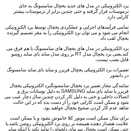
برد الکترونیکی در مدل های جدید یخچال سامسونگ به جای
ترموستات قرار گرفته و حتی چندین برابر از ترموستات بیشتر
کارایی دارد.
تمامی فرآیندهای اجرایی و عملکردی یخچال توسط برد الکترونیکی
انجام می شود و می توان برد الکترونیکی را به مغز تصمیم گیرنده
یخچال لقب داد.
برد الکترونیکی در مدل های یخچال های سامسونگ با هم فرق می
کند.یعنی برد یخچال مدل RT بر روی مدل ساید بای ساید روسو
قابل نصب نیست.
تعمیرات برد الکترونیکی یخچال فریزر و ساید بای ساید سامسونگ
در دانشور
نمایندگی مجاز تعمیر برد یخچال سامسونگبرد الکترونیکی یخچال
فریزر یا ساید بای ساید SAMSUNG به دلیل نوسانات برق و
اتصالات داخلی و حتی به دلیل کار کردن چندین سال دچار عیب می
شود و ممکن است کارایی خود را از دست بده که در این حالت
شاهد عدم کار کردن صحیح یخچال خواهید بود.
برای مثال ممکن است موتور کلا خاموش نشود و یا ممکن است
علامت هشدار دهنده همیشه بر روی برد الکترونیکی روشن باشد.یا
حتی ممکن است یخچال سرمای دلخواه را تولید نکند با اینکه سایر