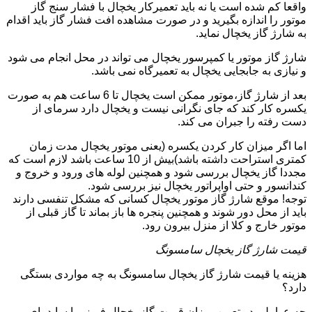
واقعا کم شده است یا نه باید تعمیرکار یخچال با فشار سنج گاز
موتور را اندازه بگیرید و در صورت مشاهده افت فشار گاز باید اقدام
به شارژ گاز یخچال نماید.
شارژ گاز موتور یا کمپرسور یخچال می تواند در محل انجام می شود
و نیازی به جابجایی یخچال به تعمیرگاه نمی باشد.
بعد از شارژ گاز،موتور ممکن است یخچال تا 6 ساعت هم به صورت
یکسره کار کند که جای نگرانی نیست و یخچال دارد سرمای از
دست رفته را جبران می کند.
اما اگر میزان کار کردن یکسره (یعنی موتور یخچال مدت زمان
کمتری استراحت داشته باشد)بیش از 10 ساعت باشد لازم است که
مجددا گاز یخچال بررسی شود و همچنین لوله های ورود و خروج و
کندانسور و حتی اواپراتور یخچال نیز بررسی شود.
توجه! موقع شارژ گاز موتور یخچال کسانی که مشکل تنفسی دارند
باید از محل دور شوند و همچنین پنجره ها باز بماند تا گاز قبلی از
موتور خارج و کلا از منزل بیرون رود.
قیمت شارژ گاز یخچال سامسونگ
هزینه یا قیمت شارژ گاز یخچال سامسونگ به چه مواردی بستگی
دارد؟
چه عواملی در تعیین میزان قیمت گاز یخچال فریزر یا ساید بای