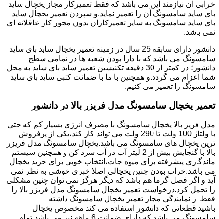
خرابی آن نیازمند این می باشد که فقط تعمیرکار مجاز یخچال ساید
بای ساید سامسونگ آن را تعمیر نماید.و سپردن تعمیر یخچال ساید
بای ساید سامسونگ به سایر تعمیرکاران بدون مجوز کار عاقلانه ای
نمی باشد.
دانشور دارای سابقه 25 سال در زمینه تعمیر یخچال ساید بای ساید
سامسونگ می باشد که با دارا بودن شعبه ها در تمامی سطح
دانشور؛ در کمتر از 30 دقیقه تکنیسین تعمیر ساید بای ساید به محل
شما اعزام می گردد.و همچنین با ما با ضمانت کتبی ساید بای ساید
سامسونگ را تعمیر می کنیم.
تعمیر یخچال سامسونگ مدل فریزر بالا در دانشور
مدل فریز بالا یخچال سامسونگ با مصرف انرژی بسیار کم که حتی
با ولتاژ 100 ولت تا 290 ولت می تواند کار کند،یکی از پرفروش
ترین یخچال های سامسونگ می باشد.یخچال سامسونگ مدل فریزر
بالا با گنجایش بیش از 2 لیتر آب در آب سرد کن و همچنین سیستم
ماندگاری پیشرفته برای میوه جات،انتخاب خوبی برای خرید یخچال
می باشد.خراب بودن چنین یخچالی اصلا خبری خوشی به نظر نمی
آید و اگر فصل گرما هم باشد که دیگر هرگز نمی توان چنین مشکلی
را تحمل کرد.درخواست تعمیر یخچال سامسونگ مدل فریزر بالا را
فقط از نمایندگی مجاز تعمیر یخچال سامسونگ داشته
باشید.قطعاتی که دانشور استفاده می کند مخصوص یخچال
سامسونگ می باشد که دارای ضمانت 6 ماهه نیز می باشد.تمام