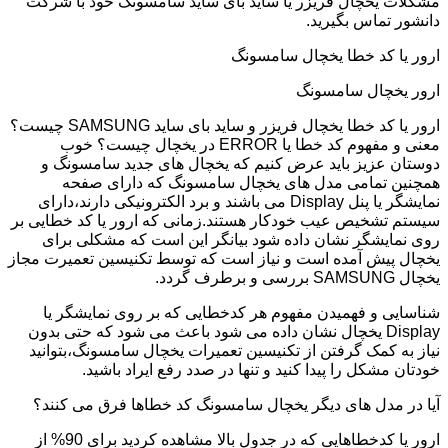
مشکلات یخچال فریزر یا ساید بای ساید سامسونگ خود با شرکت
دانشور تماس بگیرید.
ارور یا کد خطا یخچال سامسونگ
ارور یخچال سامسونگ
ارور یا کد خطا یخچال فریزر و ساید بای ساید SAMSUNG چیست؟
معنی و مفهوم کد خطا یا ERROR در یخچال چیست؟ خوب
دوستان عزیز باید عرض کنیم که یخچال های جدید سامسونگ و
همچنین تمامی مدل های یخچال سامسونگ که دارای صفحه
نمایشگر یا پنل Display می باشند و برد الکترونیکی دارند،دارای
سیستم تشخیص عیب خودکار هستند.زمانی که ارور یا کد خطایی بر
روی نمایشگر نشان داده شود بیانگر این است که مشکلی برای
یخچال پیش آمده است و نیاز است که توسط تکنیسین تعمیرت مجاز
یخچال SAMSUNG بررسی و برطرف گردد.
شناسایی و فهمیدن مفهوم هر کدخطایی که بر روی نمایشگر یا
Display یخچال نشان داده می شود باعث می شود که حتی بدون
نیاز به کمک گرفتن از تکنیسین تعمیرات یخچال سامسونگ،بتوانید
خودتان مشکل را پیدا کنید و تنها در صدد رفع ایراد باشید.
آیا در مدل های دیگر یخچال سامسونگ کد خطاها فرق می کنند؟
ارور یا کدخطاهایی که در جدول بالا مشاهده کردید برای 90% از