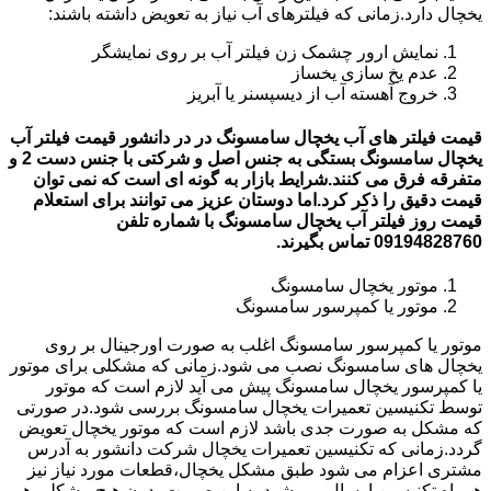
یخچال دارد.زمانی که فیلترهای آب نیاز به تعویض داشته باشند:
نمایش ارور چشمک زن فیلتر آب بر روی نمایشگر
عدم یخ سازی یخساز
خروج آهسته آب از دیسپسنر یا آبریز
قیمت فیلتر های آب یخچال سامسونگ در در دانشور قیمت فیلتر آب
یخچال سامسونگ بستگی به جنس اصل و شرکتی با جنس دست 2 و
متفرقه فرق می کنند.شرایط بازار به گونه ای است که نمی توان
قیمت دقیق را ذکر کرد.اما دوستان عزیز می توانند برای استعلام
قیمت روز فیلتر آب یخچال سامسونگ با شماره تلفن
09194828760 تماس بگیرند.
موتور یخچال سامسونگ
موتور یا کمپرسور سامسونگ
موتور یا کمپرسور سامسونگ اغلب به صورت اورجینال بر روی
یخچال های سامسونگ نصب می شود.زمانی که مشکلی برای موتور
یا کمپرسور یخچال سامسونگ پیش می آید لازم است که موتور
توسط تکنیسین تعمیرات یخچال سامسونگ بررسی شود.در صورتی
که مشکل به صورت جدی باشد لازم است که موتور یخچال تعویض
گردد.زمانی که تکنیسین تعمیرات یخچال شرکت دانشور به آدرس
مشتری اعزام می شود طبق مشکل یخچال،قطعات مورد نیاز نیز
همراه تکنیسین ارسال می شود.به این صورت بدون هیچ مشکلی هم