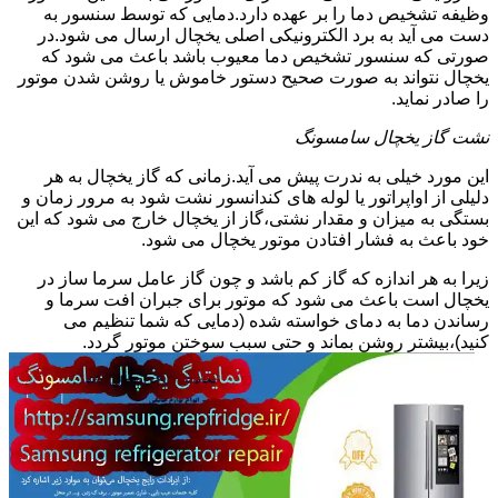
وظیفه تشخیص دما را بر عهده دارد.دمایی که توسط سنسور به
دست می آید به برد الکترونیکی اصلی یخچال ارسال می شود.در
صورتی که سنسور تشخیص دما معیوب باشد باعث می شود که
یخچال نتواند به صورت صحیح دستور خاموش یا روشن شدن موتور
را صادر نماید.
نشت گاز یخچال سامسونگ
این مورد خیلی به ندرت پیش می آید.زمانی که گاز یخچال به هر
دلیلی از اواپراتور یا لوله های کندانسور نشت شود به مرور زمان و
بستگی به میزان و مقدار نشتی،گاز از یخچال خارج می شود که این
خود باعث به فشار افتادن موتور یخچال می شود.
زیرا به هر اندازه که گاز کم باشد و چون گاز عامل سرما ساز در
یخچال است باعث می شود که موتور برای جبران افت سرما و
رساندن دما به دمای خواسته شده (دمایی که شما تنظیم می
کنید)،بیشتر روشن بماند و حتی سبب سوختن موتور گردد.