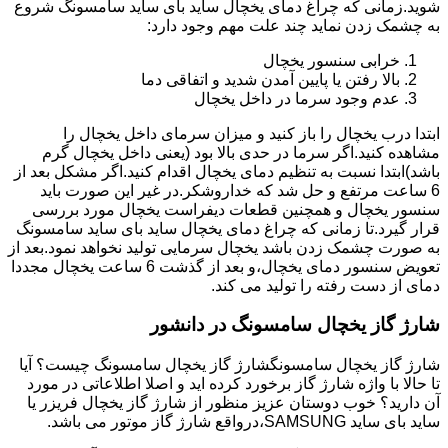
شوید.زمانی که چراغ دمای یخچال ساید بای ساید سامسونگ شروع
به چشمک زدن نماید چند علت مهم وجود دارد:
خرابی سنسور یخچال
بالا رفتن یا پایین آمدن شدید و اتفاقی دما
عدم وجود سرما در داخل یخچال
ابتدا درب یخچال را باز کنید و میزان سرمای داخل یخچال را
مشاهده کنید.اگر سرما در حدی بالا بود (یعنی داخل یخچال گرم
باشد)ابتدا نسبت به تنظیم دمای یخچال اقدام کنید.اگر مشکل بعد از
6 ساعت مرتفع و حل شد که خداروشکر.در غیر این صورت باید
سنسور یخچال و همچنین قطعات دیفراست یخچال مورد بررسی
قرار گیرد.تا زمانی که چراغ دمای یخچال ساید بای ساید سامسونگ
به صورت چشمک زدن باشد یخچال سرمایی تولید نخواهد نمود.بعد از
تعویض سنسور دمای یخچال،و بعد از گذشت 6 ساعت یخچال مجددا
دمای از دست رفته را تولید می کند.
شارژ گاز یخچال سامسونگ در دانشور
شارژ گاز یخچال سامسونگشارژ گاز یخچال سامسونگ چیست؟ آیا
تا حالا با واژه شارژ گاز برخورد کرده اید و اصلا اطلاعاتی در مورد
آن دارید؟ خوب دوستان عزیز منظور از شارژ گاز یخچال فریزر یا
ساید بای ساید SAMSUNG،درواقع شارژ گاز موتور می باشد.