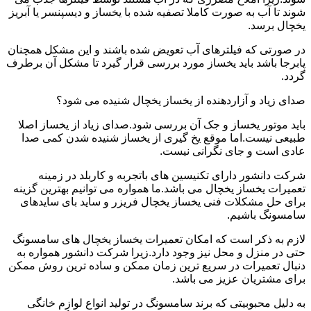
شوند تا آب به صورت کاملا تصفیه شده با یخساز و دیسپنسر یا آبریز
یخچال برسد.
در صورتی که فیلترهای آب تعویض شده باشند و این مشکل همچنان
پابرجا باشد باید یخساز مورد بررسی قرار گیرد تا مشکل آن برطرف
گردد.
صدای زیاد و آزاردهنده از یخساز یخچال شنیده می شود؟
باید موتور یخساز و جک آن بررسی شود.صدای زیاد از یخساز اصلا
طبیعی نیست.اما موقع یخ گیری از یخساز شنیده شدن کمی صدا
عادی است و جای نگرانی نیست.
شرکت دانشور دارای تکنیسین های باتجربه و کاربلد در زمینه
تعمیرات یخساز یخچال می باشد.ما همواره می توانیم بهترین گزینه
برای حل مشکلات فنی یخساز یخچال فریزر و ساید بای سایدهای
سامسونگ باشیم.
لازم به ذکر است که امکان تعمیرات یخساز یخچال های سامسونگ
حتی در منزل و محل نیز وجود دارد.زیرا شرکت دانشور همواره به
دنبال تعمیرات در سریع ترین زمان ممکن و ساده ترین روش ممکن
برای مشتریان عزیز می باشد.
به دلیل محبوبیتی که برند سامسونگ در تولید انواع لوازم خانگی