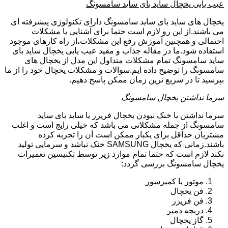
عیب یابی یخچال ساید بای ساید سامسونگ
یخچال های ساید بای ساید سامسونگ دارای تکنولوژی پیشرفته ای
می باشند.از این رو لازم است حتما برای آشنایی با مشکلات
احتمالی و همچنین آموزش رفع این مشکلات،از راه کارهای موجود
استفاده شود.ما در مقاله جذاب و مفید عیب یابی یخچال ساید بای
ساید سامسونگ تمام مشکلات متداول این مدل از یخچال های
سامسونگ را توضیح داده ایم.سوالات و مشکلات یخچال خود را از ما
بپرسید تا در سریع ترین زمان ممکن پاسخ دهیم.
سرما نداشتن یخچال سامسونگ
سرما نداشتن یا خنک نبودن یخچال فریزر یا ساید بای ساید
سامسونگ از جمله مشکلاتی می باشد که خیلی رایج است و اغلب
مشتریان حداقل برای یکبار ممکن است آن را تجربه کرده
باشند.زمانی که یخچال SAMSUNG خنک نباشد و سرمایی تولید
نکند لازم است که حتما تمام موارد زیر توسط تکنیسین تعمیرات
یخچال سامسونگ بررسی گردد:
موتور یا کمپرسور
فن یخچال
فن فریزر
دریچه دمپر
گاز یخچال