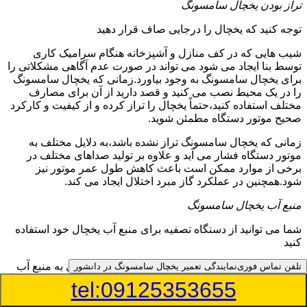
تراز بودن یخچال سامسونگ
توجه کنید که یخچال را درجایی صاف قرار دهید
شیب هایی که در کف منازل و آشپزخانه هنگام سرامیک کاری
توسط بنا ایجاد می شود می تواند در صورت عدم آگاهی مشکلاتی را
برای یخچال سامسونگ به وجود بیاورد.زمانی که یخچال سامسونگ
را در یک محیط نصب می کنید و قصد دارید از آن برای مصارف
مختلف استفاده کنید،حتماً یخچال را تراز کرده و از کیفیت و کارکرد
صحیح موتور دستگاه مطمئن شوید.
زمانی که یخچال سامسونگ تراز نشده باشد،به دلایل مختلف به
موتور دستگاه فشار می آید و علاوه بر تولید صداهای مختلف در
برخی از موارد ممکن است باعث کاهش طول عمر موتور نیز
شود.همچنین در عملکرد گاز مبرد اختلال ایجاد می کند.
منبع آب یخچال سامسونگ
شما می توانید از دستگاه تصفیه برای منبع آب یخچال خود استفاده
کنید
در دفترچه راهنمای یخچال سامسونگ قسمت ویژه ای به منبع آب
تلفن تماس فوری
نمایندگی تعمیر یخچال سامسونگ در دانشور
آن و راهنمایی لازم در زمینه نصب و استفاده از آن اختصاص داده
tel:09125353655
شده است.برخی از مدل های یخچال سامسونگ دارای منبع آبریز
بوده و آبی خنک را به شما تحویل می دهند.برخی دیگر نیز آب را به