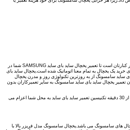
 داد.زیرا هر خرابی یخچال سامسونگ برای خود هزینه تعمیر یا
اگر یخچال شما ساید بای ساید می باشد و دچار خرابی شده است ما نمایندگی مجاز تعمیر ساید بای ساید SAMSUNG هستیم.چیذر همیشه در کنارتان است تا تعمیر یخچال ساید بای ساید SAMSUNG شما در
مصرف انرژی بسیار کم و با درجه +++A امروزه مناسب ترین انتخاب برای خرید یک یخچال به تمام معنا اتوماتیک شده است.یخچال ساید بای
ای ساید سامسونگ از به روزترین تکنولوژی روز و مدرن یخچال
دن تعمیر یخچال ساید بای ساید سامسونگ به سایر تعمیرکاران بدون
چیذر دارای سابقه 25 سال در زمینه تعمیر یخچال ساید بای ساید سامسونگ می باشد که با دارا بودن شعبه ها در تمامی سطح چیذر؛ در کمتر از 30 دقیقه تکنیسین تعمیر ساید بای ساید به محل شما اعزام می
 290 ولت می تواند کار کند،یکی از پرفروش ترین یخچال های سامسونگ می باشد.یخچال سامسونگ مدل فریزر بالا با