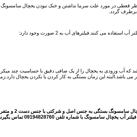
 قعطی در مورد علت سرما نداشتن و خنک نبودن یخچال سامسونگ وجود 
ه می کنند.فیلترهای آب به 2 صورت وجود دارد:
اشد که آب ورودی به یخچال را از یک صافی دقیق با حساسیت چند میکر
قیمت فیلتر های آب 
 سامسونگ با شماره تلفن 09194828760 تماس بگیرند.