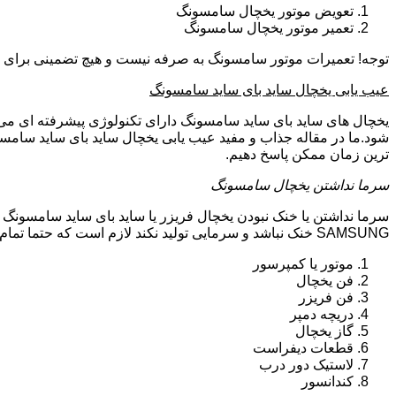
تعویض موتور یخچال سامسونگ
تعمیر موتور یخچال سامسونگ
توجه! تعمیرات موتور سامسونگ به صرفه نیست و هیچ تضمینی برای سا
عیب یابی یخچال ساید بای ساید سامسونگ
یخچال های ساید بای ساید سامسونگ دارای تکنولوژی پیشرفته ای می ب
شود.ما در مقاله جذاب و مفید عیب یابی یخچال ساید بای ساید سامسو
ترین زمان ممکن پاسخ دهیم.
سرما نداشتن یخچال سامسونگ
سرما نداشتن یا خنک نبودن یخچال فریزر یا ساید بای ساید سامسونگ 
SAMSUNG خنک نباشد و سرمایی تولید نکند لازم است که حتما تمام موارد زیر توسط تکنیسین تعمیرات یخچال سامسونگ بررسی گردد:
موتور یا کمپرسور
فن یخچال
فن فریزر
دریچه دمپر
گاز یخچال
قطعات دیفراست
لاستیک دور درب
کندانسور