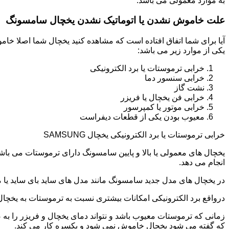
به موارد معمولی می باشد.
علت خاموش نشدن یا اتوماتیک نشدن یخچال سامسونگ
آیا برای شما اتفاق افتاده است که مشاهده کنید یخچال شما اصلا 
یکی از موارد زیر می باشد:
خرابی ترموستات یا برد الکترونیکی
خرابی سنسور دما
نشت گاز
خرابی فن یخچال یا فریزر
خرابی موتور یا کمپرسور
معیوب بودن یکی از قطعات دیفراست
خرابی ترموستات یا برد الکترونیکی یخچال SAMSUNG
یخچال های معمولی یا بالا و پایین سامسونگ دارای ترموستات می با
انجام می دهد.
در یخچال های مدل جدید سامسونگ مانند مدل های ساید بای ساید یا مد
درواقع برد الکترونیکی امکانات بیشتری نسبت به ترموستات به یخچا
زمانی که ترموستات معیوب باشد و نتواند دمای یخچال و فریزر را به
که گفته می شود یخچال خاموش نمی شود و یکسره کار می کند.