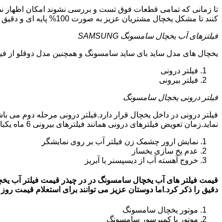
تا زمانی که تمامی قطعات فوق تست و بررسی نشوند امکان اظهار نظر
کنند تا مشکل یخچال مشتریان عزیز به صورت 100% پایه ای و دقیق برطرف گردد.
فیلترهای آب یخچال سامسونگ SAMSUNG
یخچال های مدل ساید بای ساید سامسونگ و همچنین مدل دوقلو از فیلتر آب استفاد
فیلتر درونی
فیلتر بیرونی
فیلتر درونی یخچال سامسونگ
فیلتر درونی در داخل یخچال قرار دارد.فیلتر درونی مرحله دوم می ب
نماید.زمان تعویض فیلترهای درونی همانند فیلترهای بیرونی 6 ماه یکبار می باشد.البته این زمان بستگی به کار کردن یا نکردن یخچال دارد.زمانی که فیلترهای آب نیاز به تعویض داشته باشند:
نمایش ارور چشمک زن فیلتر آب بر روی نمایشگر
عدم یخ سازی یخساز
خروج آهسته آب از دیسپسنر یا آبریز
دقیق را ذکر کرد.اما دوستان عزیز می توانند برای استعلام قیمت روز فیلتر آب یخچال
موتور یخچال سامسونگ
موتور یا کمپرسور سامسونگ