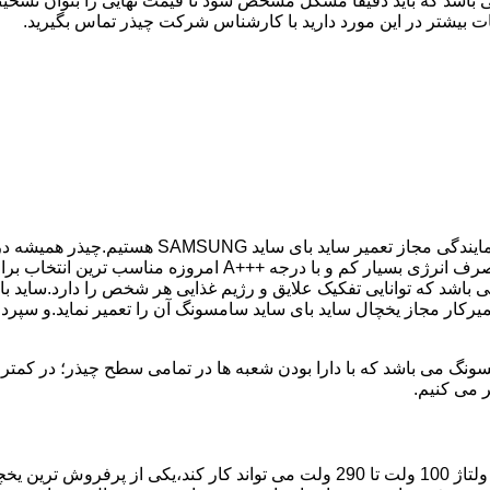
 باشد که باید دقیقا مشکل مشخص شود تا قیمت نهایی را بتوان تشخیص
ت بیشتر در این مورد دارید با کارشناس شرکت چیذر تماس بگیرید.
کمترین زمان ممکن انجام گیرد.یخچال ساید بای ساید سامسونگ با 
باشد که توانایی تفکیک علایق و رژیم غذایی هر شخص را دارد.ساید ب
میرکار مجاز یخچال ساید بای ساید سامسونگ آن را تعمیر نماید.و سپر
ر می کنیم.
مدل فریز بالا یخچال سامسونگ با مصرف انرژی بسیار کم که حتی با ولتاژ 100 ولت تا