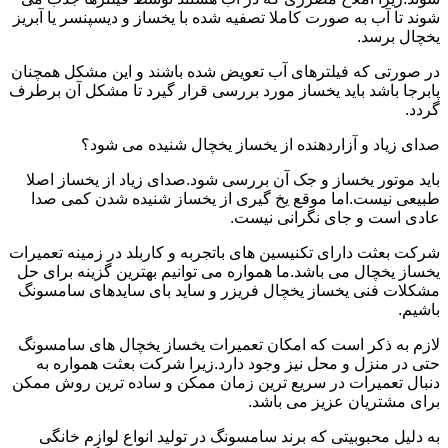
شوند تا آب به صورت کاملا تصفیه شده با یخساز و دیسپنسر یا آبریز
یخچال برسد.
در صورتی که فیلترهای آب تعویض شده باشند و این مشکل همچنان
پابرجا باشد باید یخساز مورد بررسی قرار گیرد تا مشکل آن برطرف
گردد.
صدای زیاد و آزاردهنده از یخساز یخچال شنیده می شود؟
باید موتور یخساز و جک آن بررسی شود.صدای زیاد از یخساز اصلا
طبیعی نیست.اما موقع یخ گیری از یخساز شنیده شدن کمی صدا
عادی است و جای نگرانی نیست.
شرکت بعثت دارای تکنیسین های باتجربه و کاربلد در زمینه تعمیرات
یخساز یخچال می باشد.ما همواره می توانیم بهترین گزینه برای حل
مشکلات فنی یخساز یخچال فریزر و ساید بای سایدهای سامسونگ
باشیم.
لازم به ذکر است که امکان تعمیرات یخساز یخچال های سامسونگ
حتی در منزل و محل نیز وجود دارد.زیرا شرکت بعثت همواره به
دنبال تعمیرات در سریع ترین زمان ممکن و ساده ترین روش ممکن
برای مشتریان عزیز می باشد.
به دلیل محبوبیتی که برند سامسونگ در تولید انواع لوازم خانگی