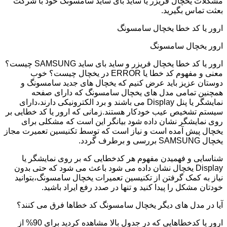
مشکلات یخچال فریزر یا ساید بای ساید سامسونگ خود با شرکت
بعثت تماس بگیرید.
ارور یا کد خطا یخچال سامسونگ
ارور یخچال سامسونگ
ارور یا کد خطا یخچال فریزر و ساید بای ساید SAMSUNG چیست؟
معنی و مفهوم کد خطا یا ERROR در یخچال چیست؟ خوب
دوستان عزیز باید عرض کنیم که یخچال های جدید سامسونگ و
همچنین تمامی مدل های یخچال سامسونگ که دارای صفحه
نمایشگر یا پنل Display می باشند و برد الکترونیکی دارند،دارای
سیستم تشخیص عیب خودکار هستند.زمانی که ارور یا کد خطایی بر
روی نمایشگر نشان داده شود بیانگر این است که مشکلی برای
یخچال پیش آمده است و نیاز است که توسط تکنیسین تعمیرت مجاز
یخچال SAMSUNG بررسی و برطرف گردد.
شناسایی و فهمیدن مفهوم هر کدخطایی که بر روی نمایشگر یا
Display یخچال نشان داده می شود باعث می شود که حتی بدون
نیاز به کمک گرفتن از تکنیسین تعمیرات یخچال سامسونگ،بتوانید
خودتان مشکل را پیدا کنید و تنها در صدد رفع ایراد باشید.
آیا در مدل های دیگر یخچال سامسونگ کد خطاها فرق می کنند؟
ارور یا کدخطاهایی که در جدول بالا مشاهده کردید برای 90% از