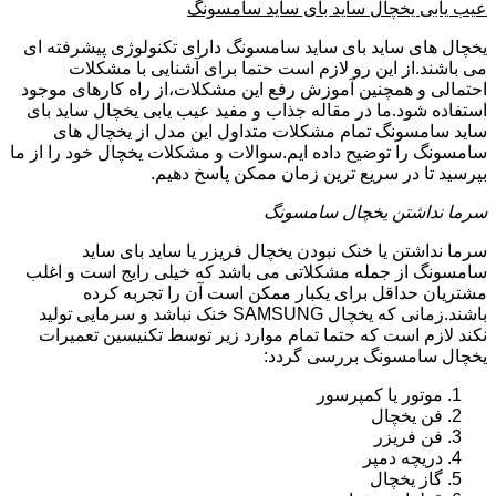
عیب یابی یخچال ساید بای ساید سامسونگ
یخچال های ساید بای ساید سامسونگ دارای تکنولوژی پیشرفته ای
می باشند.از این رو لازم است حتما برای آشنایی با مشکلات
احتمالی و همچنین آموزش رفع این مشکلات،از راه کارهای موجود
استفاده شود.ما در مقاله جذاب و مفید عیب یابی یخچال ساید بای
ساید سامسونگ تمام مشکلات متداول این مدل از یخچال های
سامسونگ را توضیح داده ایم.سوالات و مشکلات یخچال خود را از ما
بپرسید تا در سریع ترین زمان ممکن پاسخ دهیم.
سرما نداشتن یخچال سامسونگ
سرما نداشتن یا خنک نبودن یخچال فریزر یا ساید بای ساید
سامسونگ از جمله مشکلاتی می باشد که خیلی رایج است و اغلب
مشتریان حداقل برای یکبار ممکن است آن را تجربه کرده
باشند.زمانی که یخچال SAMSUNG خنک نباشد و سرمایی تولید
نکند لازم است که حتما تمام موارد زیر توسط تکنیسین تعمیرات
یخچال سامسونگ بررسی گردد:
موتور یا کمپرسور
فن یخچال
فن فریزر
دریچه دمپر
گاز یخچال