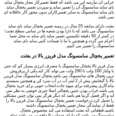
خرابی آن نیازمند این می باشد که فقط تعمیرکار مجاز یخچال ساید
بای ساید سامسونگ آن را تعمیر نماید.و سپردن تعمیر یخچال ساید
بای ساید سامسونگ به سایر تعمیرکاران بدون مجوز کار عاقلانه ای
نمی باشد.
بعثت دارای سابقه 25 سال در زمینه تعمیر یخچال ساید بای ساید
سامسونگ می باشد که با دارا بودن شعبه ها در تمامی سطح بعثت؛
در کمتر از 30 دقیقه تکنیسین تعمیر ساید بای ساید به محل شما
اعزام می گردد.و همچنین با ما با ضمانت کتبی ساید بای ساید
سامسونگ را تعمیر می کنیم.
تعمیر یخچال سامسونگ مدل فریزر بالا در بعثت
مدل فریز بالا یخچال سامسونگ با مصرف انرژی بسیار کم که حتی
با ولتاژ 100 ولت تا 290 ولت می تواند کار کند،یکی از پرفروش
ترین یخچال های سامسونگ می باشد.یخچال سامسونگ مدل فریزر
بالا با گنجایش بیش از 2 لیتر آب در آب سرد کن و همچنین سیستم
ماندگاری پیشرفته برای میوه جات،انتخاب خوبی برای خرید یخچال
می باشد.خراب بودن چنین یخچالی اصلا خبری خوشی به نظر نمی
آید و اگر فصل گرما هم باشد که دیگر هرگز نمی توان چنین مشکلی
را تحمل کرد.درخواست تعمیر یخچال سامسونگ مدل فریزر بالا را
فقط از نمایندگی مجاز تعمیر یخچال سامسونگ داشته
باشید.قطعاتی که بعثت استفاده می کند مخصوص یخچال
سامسونگ می باشد که دارای ضمانت 6 ماهه نیز می باشد.تمام