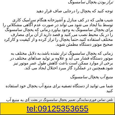
تراز بودن یخچال سامسونگ
توجه کنید که یخچال را درجایی صاف قرار دهید
شیب هایی که در کف منازل و آشپزخانه هنگام سرامیک کاری
توسط بنا ایجاد می شود می تواند در صورت عدم آگاهی مشکلاتی را
برای یخچال سامسونگ به وجود بیاورد.زمانی که یخچال سامسونگ
را در یک محیط نصب می کنید و قصد دارید از آن برای مصارف
مختلف استفاده کنید،حتماً یخچال را تراز کرده و از کیفیت و کارکرد
صحیح موتور دستگاه مطمئن شوید.
زمانی که یخچال سامسونگ تراز نشده باشد،به دلایل مختلف به
موتور دستگاه فشار می آید و علاوه بر تولید صداهای مختلف در
برخی از موارد ممکن است باعث کاهش طول عمر موتور نیز
شود.همچنین در عملکرد گاز مبرد اختلال ایجاد می کند.
منبع آب یخچال سامسونگ
شما می توانید از دستگاه تصفیه برای منبع آب یخچال خود استفاده
کنید
در دفترچه راهنمای یخچال سامسونگ قسمت ویژه ای به منبع آب
تلفن تماس فوری
نمایندگی تعمیر یخچال سامسونگ در بعثت
آن و راهنمایی لازم در زمینه نصب و استفاده از آن اختصاص داده
tel:09125353655
شده است.برخی از مدل های یخچال سامسونگ دارای منبع آبریز
بوده و آبی خنک را به شما تحویل می دهند.برخی دیگر نیز آب را به