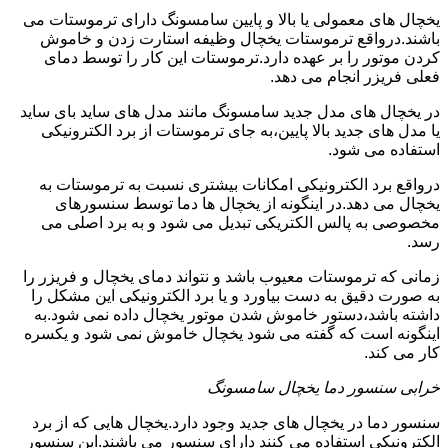
یخچال های معمولی یا بالا و پایین سامسونگ دارای ترموستات می
باشند.درواقع ترموستات یخچال وظیفه استارت زدن و خاموش
کردن موتور را بر عهده دارد.ترموستات این کار را توسط دمای
فعلی فریزر انجام می دهد.
در یخچال های مدل جدید سامسونگ مانند مدل های ساید بای ساید
یا مدل های جدید بالا پایین،به جای ترموستات از برد الکترونیکی
استفاده می شود.
درواقع برد الکترونیکی امکانات بیشتری نسبت به ترموستات به
یخچال می دهد.در اینگونه از یخچال ها دما توسط سنسورهای
مخصوصی به پالس الکتریکی تبدیل می شود و به برد اصلی می
رسد.
زمانی که ترموستات معیوب باشد و نتواند دمای یخچال و فریزر را
به صورت دقیق به دست بیاورد و یا برد الکترونیکی این مشکل را
داشته باشد،دستور خاموش شدن موتور یخچال داده نمی شود.به
اینگونه است که گفته می شود یخچال خاموش نمی شود و یکسره
کار می کند.
خرابی سنسور دما یخچال سامسونگ
سنسور دما در یخچال های جدید وجود دارد.یخچال هایی که از برد
الکترونیکی استفاده می کنند دارای سنسور می باشند.این سنسور