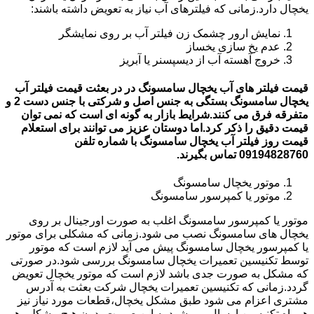
یخچال دارد.زمانی که فیلترهای آب نیاز به تعویض داشته باشند:
نمایش ارور چشمک زن فیلتر آب بر روی نمایشگر
عدم یخ سازی یخساز
خروج آهسته آب از دیسپسنر یا آبریز
قیمت فیلتر های آب یخچال سامسونگ در در بعثت قیمت فیلتر آب
یخچال سامسونگ بستگی به جنس اصل و شرکتی با جنس دست 2 و
متفرقه فرق می کنند.شرایط بازار به گونه ای است که نمی توان
قیمت دقیق را ذکر کرد.اما دوستان عزیز می توانند برای استعلام
قیمت روز فیلتر آب یخچال سامسونگ با شماره تلفن
09194828760 تماس بگیرند.
موتور یخچال سامسونگ
موتور یا کمپرسور سامسونگ
موتور یا کمپرسور سامسونگ اغلب به صورت اورجینال بر روی
یخچال های سامسونگ نصب می شود.زمانی که مشکلی برای موتور
یا کمپرسور یخچال سامسونگ پیش می آید لازم است که موتور
توسط تکنیسین تعمیرات یخچال سامسونگ بررسی شود.در صورتی
که مشکل به صورت جدی باشد لازم است که موتور یخچال تعویض
گردد.زمانی که تکنیسین تعمیرات یخچال شرکت بعثت به آدرس
مشتری اعزام می شود طبق مشکل یخچال،قطعات مورد نیاز نیز
همراه تکنیسین ارسال می شود.به این صورت بدون هیچ مشکلی هم