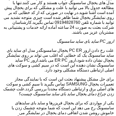
مدل های یخچال سامسونگ جواب هستند و کار می کنند.تنها با
مطالعه جدول بالا می توانید با علت و مشکلی که برای یخچال پیش
آمده است آشنا شوید.در نهایت در صورتی که از کد خطایی که بر
روی نمایشگر یخچال شما ظاهر شده است چیزی متوجه نشدید می
توانید با شماره تلفن 09194828760 تماس بگیرید.کارشناسان
شرکت بعثت به صورت 24 ساعته آماده ارائه خدمات و پشتیبانی به
مشتریان عزیز می باشند.
ارور PC ساید بای ساید سامسونگ
علت رخ دادن ارور PC ER یخچال سامسونگدر مدل ای ساید بای
ساید سامسونگ یک کد خطایی که اغلب می تواند بر روی نمایشگر
یخچال نشان داده شود،ارور ER PC می باشد.ارور PC ساید
سامسونگ نشان دهنده این است که در سیم کشی و سوکت های
اصلی ارتباطی دستگاه مشکلی وجود دارد.
برای حل مشکل پیشنهاد بعثت این است که با نمایندگی مجاز
تعمیرات یخچال SAMSUNG تماس بگیرید تا سیم کشی و سوکت
های اصلی برق و ارتباطی دستگاه مجددا بررسی گردد.
علت چشمک
زدن چراغ دمای یخچال ساید بای ساید سامسونگ چیست؟
یکی از مواردی که برای یخچال فریزرها و ساید بای سایدهای
سامسونگ رخ می دهد این است که شما متوجه چشمک زدن یا
خاموش روشن شدن اتفاقی دمای یخچال در نمایشگر می