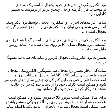
برد الکترونیکی در مدل های جدید یخچال سامسونگ به جای
ترموستات قرار گرفته و حتی چندین برابر از ترموستات بیشتر
کارایی دارد.
تمامی فرآیندهای اجرایی و عملکردی یخچال توسط برد الکترونیکی
انجام می شود و می توان برد الکترونیکی را به مغز تصمیم گیرنده
یخچال لقب داد.
برد الکترونیکی در مدل های یخچال های سامسونگ با هم فرق می
کند.یعنی برد یخچال مدل RT بر روی مدل ساید بای ساید روسو
قابل نصب نیست.
تعمیرات برد الکترونیکی یخچال فریزر و ساید بای ساید سامسونگ
در بعثت
نمایندگی مجاز تعمیر برد یخچال سامسونگبرد الکترونیکی یخچال
فریزر یا ساید بای ساید SAMSUNG به دلیل نوسانات برق و
اتصالات داخلی و حتی به دلیل کار کردن چندین سال دچار عیب می
شود و ممکن است کارایی خود را از دست بده که در این حالت
شاهد عدم کار کردن صحیح یخچال خواهید بود.
برای مثال ممکن است موتور کلا خاموش نشود و یا ممکن است
علامت هشدار دهنده همیشه بر روی برد الکترونیکی روشن باشد.یا
حتی ممکن است یخچال سرمای دلخواه را تولید نکند با اینکه سایر