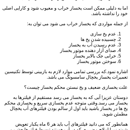
اما به دلیلی ممکن است یخساز خراب و معیوب شود و کارایی اصلی
خود را نداشته باشد.
از جمله مواردی که یخساز خراب می شود می توان به:
عدم یخ سازی
چسبیده شدن یخ ها
عدم رسیدن آب به یخساز
صدای آزار دهنده موتور یخساز
خرابی جک بالابر یخساز
سوختن موتور یخساز
اشاره نمود.که بررسی تمامی موارد لازم به بازبینی توسط تکنیسین
تعمیرات یخساز یخچال سامسونگ می باشد.
علت یخسازی ضعیف و یخ نبستن محکم یخساز چیست؟
دوستان عزیز! آبی که به یخساز می رسد مستقیم از فیلترها به
یخساز می رسد.وقتی متوجه عدم یخسازی سریع و یخسازی محکم
یخ ها در یخساز باشید باید اول از سالم بودن فیلترهای آب یخچال
مطمئن شوید.
همانطور که می دانید فیلترهای آب باید هر 6 ماه یکبار تعویض
شوند.زیرا املاح مضرری که در آب هستند توسط فیلترها جذب می