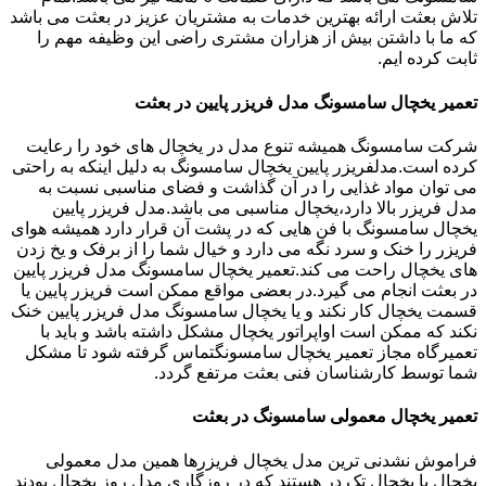
تلاش بعثت ارائه بهترین خدمات به مشتریان عزیز در بعثت می باشد
که ما با داشتن بیش از هزاران مشتری راضی این وظیفه مهم را
ثابت کرده ایم.
تعمیر یخچال سامسونگ مدل فریزر پایین در بعثت
شرکت سامسونگ همیشه تنوع مدل در یخچال های خود را رعایت
کرده است.مدلفریزر پایین یخچال سامسونگ به دلیل اینکه به راحتی
می توان مواد غذایی را در آن گذاشت و فضای مناسبی نسبت به
مدل فریزر بالا دارد،یخچال مناسبی می باشد.مدل فریزر پایین
یخچال سامسونگ با فن هایی که در پشت آن قرار دارد همیشه هوای
فریزر را خنک و سرد نگه می دارد و خیال شما را از برفک و یخ زدن
های یخچال راحت می کند.تعمیر یخچال سامسونگ مدل فریزر پایین
در بعثت انجام می گیرد.در بعضی مواقع ممکن است فریزر پایین یا
قسمت یخچال کار نکند و یا یخچال سامسونگ مدل فریزر پایین خنک
نکند که ممکن است اواپراتور یخچال مشکل داشته باشد و باید با
تعمیرگاه مجاز تعمیر یخچال سامسونگتماس گرفته شود تا مشکل
شما توسط کارشناسان فنی بعثت مرتفع گردد.
تعمیر یخچال معمولی سامسونگ در بعثت
فراموش نشدنی ترین مدل یخچال فریزرها همین مدل معمولی
یخچال یا یخچال تک در هستند که در روزگاری مدل روز یخچال بودند