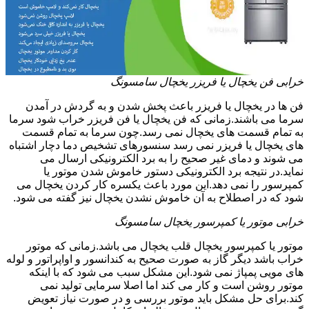
خرابی فن یخچال یا فریزر یخچال سامسونگ
فن ها در یخچال یا فریزر باعث پخش شدن و به گردش در آمدن
سرما می باشند.زمانی که فن یخچال یا فن فریزر خراب شود سرما
به تمام قسمت های یخچال نمی رسد.چون سرما به تمام قسمت
های یخچال یا فریزر نمی رسد سنسورهای تشخیص دما دچار اشتباه
می شوند و دمای غیر صحیح را به برد الکترونیکی ارسال می
نماید.در نتیجه برد الکترونیکی دستور خاموش شدن موتور یا
کمپرسور را نمی دهد.این مورد باعث یکسره کار کردن یخچال می
شود که در اصطلاح به آن خاموش نشدن یخچال نیز گفته می شود.
خرابی موتور یا کمپرسور یخچال سامسونگ
موتور یا کمپرسور یخچال قلب یخچال می باشد.زمانی که موتور
خراب باشد دیگر گاز به صورت صحیح به کندانسور و اواپراتور و لوله
های مویی پمپاژ نمی شود.این مشکل سبب می شود که با اینکه
موتور روشن است و کار می کند اما اصلا سرمایی تولید نمی
کند.برای حل مشکل باید موتور بررسی و در صورت نیاز تعویض