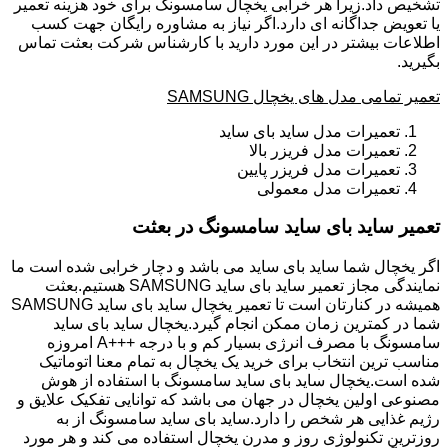
تشخیص داد.زیرا هر خرابی یخچال سامسونگ برای خود هزینه تعمیر
یا تعویض جداگانه ای دارد.اگر نیاز به مشاوره رایگان جهت کسب
اطلاعات بیشتر در این مورد دارید با کارشناس شرکت بعثت تماس
بگیرید.
تعمیر تمامی مدل های یخچال SAMSUNG
تعمیرات مدل ساید بای ساید
تعمیرات مدل فریزر بالا
تعمیرات مدل فریزر پایین
تعمیرات مدل معمولی
تعمیر ساید بای ساید سامسونگ در بعثت
اگر یخچال شما ساید بای ساید می باشد و دچار خرابی شده است ما
نمایندگی مجاز تعمیر ساید بای ساید SAMSUNG هستیم.بعثت
همیشه در کنارتان است تا تعمیر یخچال ساید بای ساید SAMSUNG
شما در کمترین زمان ممکن انجام گیرد.یخچال ساید بای ساید
سامسونگ با مصرف انرژی بسیار کم و با درجه +++A امروزه
مناسب ترین انتخاب برای خرید یک یخچال به تمام معنا اتوماتیک
شده است.یخچال ساید بای ساید سامسونگ با استفاده از هوش
مصنوعی اولین یخچال در جهان می باشد که توانایی تفکیک علایق و
رژیم غذایی هر شخص را دارد.ساید بای ساید سامسونگ از به
روزترین تکنولوژی روز و مدرن یخچال استفاده می کند و هر مورد