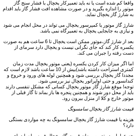
واقعا کم شده است یا نه باید تعمیرکار یخچال با فشار سنج گاز
موتور را اندازه بگیرید و در صورت مشاهده افت فشار گاز باید اقدام
به شارژ گاز یخچال نماید.
شارژ گاز موتور یا کمپرسور یخچال می تواند در محل انجام می شود
و نیازی به جابجایی یخچال به تعمیرگاه نمی باشد.
بعد از شارژ گاز،موتور ممکن است یخچال تا 6 ساعت هم به صورت
یکسره کار کند که جای نگرانی نیست و یخچال دارد سرمای از
دست رفته را جبران می کند.
اما اگر میزان کار کردن یکسره (یعنی موتور یخچال مدت زمان
کمتری استراحت داشته باشد)بیش از 10 ساعت باشد لازم است که
مجددا گاز یخچال بررسی شود و همچنین لوله های ورود و خروج و
کندانسور و حتی اواپراتور یخچال نیز بررسی شود.
توجه! موقع شارژ گاز موتور یخچال کسانی که مشکل تنفسی دارند
باید از محل دور شوند و همچنین پنجره ها باز بماند تا گاز قبلی از
موتور خارج و کلا از منزل بیرون رود.
قیمت شارژ گاز یخچال سامسونگ
هزینه یا قیمت شارژ گاز یخچال سامسونگ به چه مواردی بستگی
دارد؟
چه عواملی در تعیین میزان قیمت گاز یخچال فریزر یا ساید بای