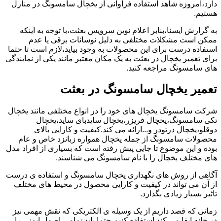
دارد،امروزه شاهد استفاده فراوانی از یخچال سامسونگ در منازل
هستیم.
به گزارش ایسنا،بنابر اعلام نوین سرویس بعثت،با توجه به اینکه
ممکن است مشکلات مختلفی به دلیل نوسانات برقی یا عدم
استفاده درست برای این محصولات به وجود بیاید،لازم است تا حتما
برای تعمیر یخچال در بعثت به یک مکان معتبر مانند یکی از نمایندگی
های سامسونگ مراجعه کنید.
تعمیر یخچال سامسونگ در بعثت
شرکت سامسونگ یخچال های خود را در انواع مختلفی مانند یخچال
تکی سامسونگ،یخچال فریزر،یخچال سایدبای ساید،یخچال
دوقلو،یخچال درتودر و...ارائه می کند.کیفیت و کارایی بالای
محصولات سامسونگ از جمله یخچال همواره زبانزد خاص و عام
بوده و این موضوع تا جایی پیش رفته است که بسیاری از افراد مدل
های مختلف یخچال را با نام سامسونگ می شناسند.
آگاهی از روش های نگهداری یخچال سامسونگ و استفاده ی درست
از آن می تواند در کیفیت و کارایی محصول در محیط های مختلف
تاثیر بسیار زیادی بگذارد.
زمانی که قصد داریم از یک وسیله ی الکتریکی که نقش مهمی نیز
در خانه ایفا می کند استفاده کنیم،حتما باید تمامی اصول ایمنی را