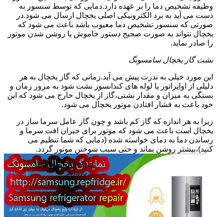
وظیفه تشخیص دما را بر عهده دارد.دمایی که توسط سنسور به
دست می آید به برد الکترونیکی اصلی یخچال ارسال می شود.در
صورتی که سنسور تشخیص دما معیوب باشد باعث می شود که
یخچال نتواند به صورت صحیح دستور خاموش یا روشن شدن موتور
را صادر نماید.
نشت گاز یخچال سامسونگ
این مورد خیلی به ندرت پیش می آید.زمانی که گاز یخچال به هر
دلیلی از اواپراتور یا لوله های کندانسور نشت شود به مرور زمان و
بستگی به میزان و مقدار نشتی،گاز از یخچال خارج می شود که این
خود باعث به فشار افتادن موتور یخچال می شود.
زیرا به هر اندازه که گاز کم باشد و چون گاز عامل سرما ساز در
یخچال است باعث می شود که موتور برای جبران افت سرما و
رساندن دما به دمای خواسته شده (دمایی که شما تنظیم می
کنید)،بیشتر روشن بماند و حتی سبب سوختن موتور گردد.