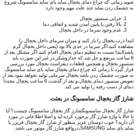
شوید.زمانی که چراغ دمای یخچال ساید بای ساید سامسونگ شروع
به چشمک زدن نماید چند علت مهم وجود دارد:
خرابی سنسور یخچال
بالا رفتن یا پایین آمدن شدید و اتفاقی دما
عدم وجود سرما در داخل یخچال
ابتدا درب یخچال را باز کنید و میزان سرمای داخل یخچال را
مشاهده کنید.اگر سرما در حدی بالا بود (یعنی داخل یخچال گرم
باشد)ابتدا نسبت به تنظیم دمای یخچال اقدام کنید.اگر مشکل بعد از
6 ساعت مرتفع و حل شد که خداروشکر.در غیر این صورت باید
سنسور یخچال و همچنین قطعات دیفراست یخچال مورد بررسی
قرار گیرد.تا زمانی که چراغ دمای یخچال ساید بای ساید سامسونگ
به صورت چشمک زدن باشد یخچال سرمایی تولید نخواهد نمود.بعد از
تعویض سنسور دمای یخچال،و بعد از گذشت 6 ساعت یخچال مجددا
دمای از دست رفته را تولید می کند.
شارژ گاز یخچال سامسونگ در بعثت
شارژ گاز یخچال سامسونگشارژ گاز یخچال سامسونگ چیست؟ آیا
تا حالا با واژه شارژ گاز برخورد کرده اید و اصلا اطلاعاتی در مورد
آن دارید؟ خوب دوستان عزیز منظور از شارژ گاز یخچال فریزر یا
ساید بای ساید SAMSUNG،درواقع شارژ گاز موتور می باشد.