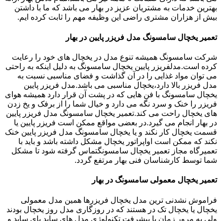
بهترین خدمات به مشتریان عزیز در بهار می باشد که ما با داشتن
بیش از هزاران مشتری راضی این وظیفه مهم را ثابت کرده ایم.
تعمیر یخچال سامسونگ مدل فریزر پایین در بهار
شرکت سامسونگ همیشه تنوع مدل در یخچال های خود را رعایت
کرده است.مدلفریزر پایین یخچال سامسونگ به دلیل اینکه به راحتی
می توان مواد غذایی را در آن گذاشت و فضای مناسبی نسبت به
مدل فریزر بالا دارد،یخچال مناسبی می باشد.مدل فریزر پایین
یخچال سامسونگ با فن هایی که در پشت آن قرار دارد همیشه هوای
فریزر را خنک و سرد نگه می دارد و خیال شما را از برفک و یخ زدن
های یخچال راحت می کند.تعمیر یخچال سامسونگ مدل فریزر پایین
در بهار انجام می گیرد.در بعضی مواقع ممکن است فریزر پایین یا
قسمت یخچال کار نکند و یا یخچال سامسونگ مدل فریزر پایین خنک
نکند که ممکن است اواپراتور یخچال مشکل داشته باشد و باید با
تعمیرگاه مجاز تعمیر یخچال سامسونگتماس گرفته شود تا مشکل
شما توسط کارشناسان فنی بهار مرتفع گردد.
تعمیر یخچال معمولی سامسونگ در بهار
فراموش نشدنی ترین مدل یخچال فریزرها همین مدل معمولی
یخچال یا یخچال تک در هستند که در روزگاری مدل روز یخچال بودند
ولی به مرور زمان با پیشرفت تکنولوژی مدل های ساید بای ساید و