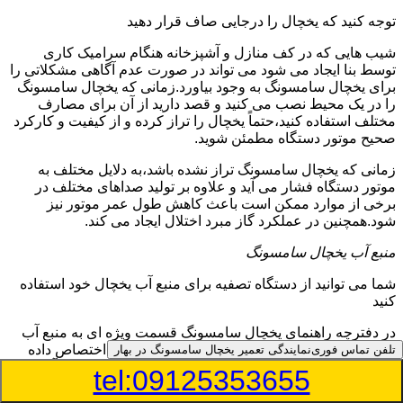
توجه کنید که یخچال را درجایی صاف قرار دهید
شیب هایی که در کف منازل و آشپزخانه هنگام سرامیک کاری
توسط بنا ایجاد می شود می تواند در صورت عدم آگاهی مشکلاتی را
برای یخچال سامسونگ به وجود بیاورد.زمانی که یخچال سامسونگ
را در یک محیط نصب می کنید و قصد دارید از آن برای مصارف
مختلف استفاده کنید،حتماً یخچال را تراز کرده و از کیفیت و کارکرد
صحیح موتور دستگاه مطمئن شوید.
زمانی که یخچال سامسونگ تراز نشده باشد،به دلایل مختلف به
موتور دستگاه فشار می آید و علاوه بر تولید صداهای مختلف در
برخی از موارد ممکن است باعث کاهش طول عمر موتور نیز
شود.همچنین در عملکرد گاز مبرد اختلال ایجاد می کند.
منبع آب یخچال سامسونگ
شما می توانید از دستگاه تصفیه برای منبع آب یخچال خود استفاده
کنید
در دفترچه راهنمای یخچال سامسونگ قسمت ویژه ای به منبع آب
آن و راهنمایی لازم در زمینه نصب و استفاده از آن اختصاص داده
تلفن تماس فوری
نمایندگی تعمیر یخچال سامسونگ در بهار
شده است.برخی از مدل های یخچال سامسونگ دارای منبع آبریز
tel:09125353655
بوده و آبی خنک را به شما تحویل می دهند.برخی دیگر نیز آب را به
صورت تصفیه شده تحویل اعضای خانواده می دهند.برای نصب منبع