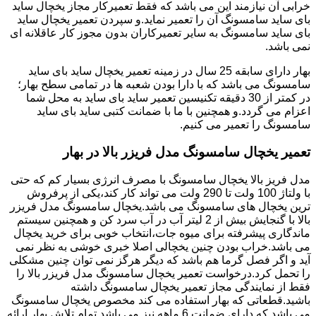
خرابی آن نیازمند این می باشد که فقط تعمیرکار مجاز یخچال ساید
بای ساید سامسونگ آن را تعمیر نماید.و سپردن تعمیر یخچال ساید
بای ساید سامسونگ به سایر تعمیرکاران بدون مجوز کار عاقلانه ای
نمی باشد.
بهار دارای سابقه 25 سال در زمینه تعمیر یخچال ساید بای ساید
سامسونگ می باشد که با دارا بودن شعبه ها در تمامی سطح بهار؛
در کمتر از 30 دقیقه تکنیسین تعمیر ساید بای ساید به محل شما
اعزام می گردد.و همچنین با ما با ضمانت کتبی ساید بای ساید
سامسونگ را تعمیر می کنیم.
تعمیر یخچال سامسونگ مدل فریزر بالا در بهار
مدل فریز بالا یخچال سامسونگ با مصرف انرژی بسیار کم که حتی
با ولتاژ 100 ولت تا 290 ولت می تواند کار کند،یکی از پرفروش
ترین یخچال های سامسونگ می باشد.یخچال سامسونگ مدل فریزر
بالا با گنجایش بیش از 2 لیتر آب در آب سرد کن و همچنین سیستم
ماندگاری پیشرفته برای میوه جات،انتخاب خوبی برای خرید یخچال
می باشد.خراب بودن چنین یخچالی اصلا خبری خوشی به نظر نمی
آید و اگر فصل گرما هم باشد که دیگر هرگز نمی توان چنین مشکلی
را تحمل کرد.درخواست تعمیر یخچال سامسونگ مدل فریزر بالا را
فقط از نمایندگی مجاز تعمیر یخچال سامسونگ داشته
باشید.قطعاتی که بهار استفاده می کند مخصوص یخچال سامسونگ
می باشد که دارای ضمانت 6 ماهه نیز می باشد.تمام تلاش بهار ارائه