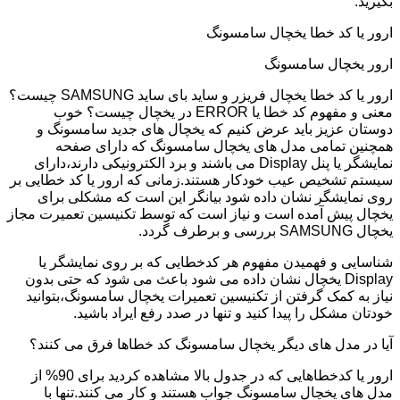
بگیرید.
ارور یا کد خطا یخچال سامسونگ
ارور یخچال سامسونگ
ارور یا کد خطا یخچال فریزر و ساید بای ساید SAMSUNG چیست؟
معنی و مفهوم کد خطا یا ERROR در یخچال چیست؟ خوب
دوستان عزیز باید عرض کنیم که یخچال های جدید سامسونگ و
همچنین تمامی مدل های یخچال سامسونگ که دارای صفحه
نمایشگر یا پنل Display می باشند و برد الکترونیکی دارند،دارای
سیستم تشخیص عیب خودکار هستند.زمانی که ارور یا کد خطایی بر
روی نمایشگر نشان داده شود بیانگر این است که مشکلی برای
یخچال پیش آمده است و نیاز است که توسط تکنیسین تعمیرت مجاز
یخچال SAMSUNG بررسی و برطرف گردد.
شناسایی و فهمیدن مفهوم هر کدخطایی که بر روی نمایشگر یا
Display یخچال نشان داده می شود باعث می شود که حتی بدون
نیاز به کمک گرفتن از تکنیسین تعمیرات یخچال سامسونگ،بتوانید
خودتان مشکل را پیدا کنید و تنها در صدد رفع ایراد باشید.
آیا در مدل های دیگر یخچال سامسونگ کد خطاها فرق می کنند؟
ارور یا کدخطاهایی که در جدول بالا مشاهده کردید برای 90% از
مدل های یخچال سامسونگ جواب هستند و کار می کنند.تنها با