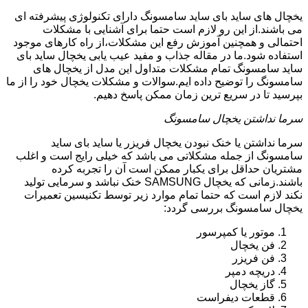
یخچال های ساید بای ساید سامسونگ دارای تکنولوژی پیشرفته ای
می باشند.از این رو لازم است حتما برای آشنایی با مشکلات
احتمالی و همچنین آموزش رفع این مشکلات،از راه کارهای موجود
استفاده شود.ما در مقاله جذاب و مفید عیب یابی یخچال ساید بای
ساید سامسونگ تمام مشکلات متداول این مدل از یخچال های
سامسونگ را توضیح داده ایم.سوالات و مشکلات یخچال خود را از ما
بپرسید تا در سریع ترین زمان ممکن پاسخ دهیم.
سرما نداشتن یخچال سامسونگ
سرما نداشتن یا خنک نبودن یخچال فریزر یا ساید بای ساید
سامسونگ از جمله مشکلاتی می باشد که خیلی رایج است و اغلب
مشتریان حداقل برای یکبار ممکن است آن را تجربه کرده
باشند.زمانی که یخچال SAMSUNG خنک نباشد و سرمایی تولید
نکند لازم است که حتما تمام موارد زیر توسط تکنیسین تعمیرات
یخچال سامسونگ بررسی گردد:
موتور یا کمپرسور
فن یخچال
فن فریزر
دریچه دمپر
گاز یخچال
قطعات دیفراست