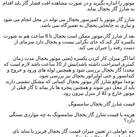
موتور را اندازه بگیرید و در صورت مشاهده افت فشار گاز باید اقدام
به شارژ گاز یخچال نماید.
شارژ گاز موتور یا کمپرسور یخچال می تواند در محل انجام می شود
و نیازی به جابجایی یخچال به تعمیرگاه نمی باشد.
بعد از شارژ گاز،موتور ممکن است یخچال تا 6 ساعت هم به صورت
یکسره کار کند که جای نگرانی نیست و یخچال دارد سرمای از
دست رفته را جبران می کند.
اما اگر میزان کار کردن یکسره (یعنی موتور یخچال مدت زمان
کمتری استراحت داشته باشد)بیش از 10 ساعت باشد لازم است که
مجددا گاز یخچال بررسی شود و همچنین لوله های ورود و خروج و
کندانسور و حتی اواپراتور یخچال نیز بررسی شود.
توجه! موقع شارژ گاز موتور یخچال کسانی که مشکل تنفسی دارند
باید از محل دور شوند و همچنین پنجره ها باز بماند تا گاز قبلی از
موتور خارج و کلا از منزل بیرون رود.
قیمت شارژ گاز یخچال سامسونگ
هزینه یا قیمت شارژ گاز یخچال سامسونگ به چه مواردی بستگی
دارد؟
چه عواملی در تعیین میزان قیمت گاز یخچال فریزر یا ساید بای
ساید سامسونگ دخالت دارند؟