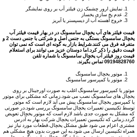
نمایش ارور چشمک زن فیلتر آب بر روی نمایشگر
عدم یخ سازی یخساز
خروج آهسته آب از دیسپسنر یا آبریز
قیمت فیلتر های آب یخچال سامسونگ در در بهار قیمت فیلتر آب
یخچال سامسونگ بستگی به جنس اصل و شرکتی با جنس دست 2 و
متفرقه فرق می کنند.شرایط بازار به گونه ای است که نمی توان
قیمت دقیق را ذکر کرد.اما دوستان عزیز می توانند برای استعلام
قیمت روز فیلتر آب یخچال سامسونگ با شماره تلفن
09194828760 تماس بگیرند.
موتور یخچال سامسونگ
موتور یا کمپرسور سامسونگ
موتور یا کمپرسور سامسونگ اغلب به صورت اورجینال بر روی
یخچال های سامسونگ نصب می شود.زمانی که مشکلی برای موتور
یا کمپرسور یخچال سامسونگ پیش می آید لازم است که موتور
توسط تکنیسین تعمیرات یخچال سامسونگ بررسی شود.در صورتی
که مشکل به صورت جدی باشد لازم است که موتور یخچال تعویض
گردد.زمانی که تکنیسین تعمیرات یخچال شرکت بهار به آدرس
مشتری اعزام می شود طبق مشکل یخچال،قطعات مورد نیاز نیز
همراه تکنیسین ارسال می شود.به این صورت بدون هیچ مشکلی هم
موتور تعویض می شود و هم شارژ گاز یخچال سامسونگ در محل و