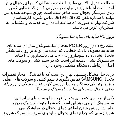
مطالعه جدول بالا می توانید با علت و مشکلی که برای یخچال پیش
آمده است آشنا شوید.در نهایت در صورتی که از کد خطایی که بر
روی نمایشگر یخچال شما ظاهر شده است چیزی متوجه نشدید می
توانید با شماره تلفن 09194828760 تماس بگیرید.کارشناسان
شرکت بهار به صورت 24 ساعته آماده ارائه خدمات و پشتیبانی به
مشتریان عزیز می باشند.
ارور PC ساید بای ساید سامسونگ
علت رخ دادن ارور PC ER یخچال سامسونگدر مدل ای ساید بای
ساید سامسونگ یک کد خطایی که اغلب می تواند بر روی نمایشگر
یخچال نشان داده شود،ارور ER PC می باشد.ارور PC ساید
سامسونگ نشان دهنده این است که در سیم کشی و سوکت های
اصلی ارتباطی دستگاه مشکلی وجود دارد.
برای حل مشکل پیشنهاد بهار این است که با نمایندگی مجاز تعمیرات
یخچال SAMSUNG تماس بگیرید تا سیم کشی و سوکت های اصلی
برق و ارتباطی دستگاه مجددا بررسی گردد.
علت چشمک زدن چراغ
دمای یخچال ساید بای ساید سامسونگ چیست؟
یکی از مواردی که برای یخچال فریزرها و ساید بای سایدهای
سامسونگ رخ می دهد این است که شما متوجه چشمک زدن یا
خاموش روشن شدن اتفاقی دمای یخچال در نمایشگر می
شوید.زمانی که چراغ دمای یخچال ساید بای ساید سامسونگ شروع