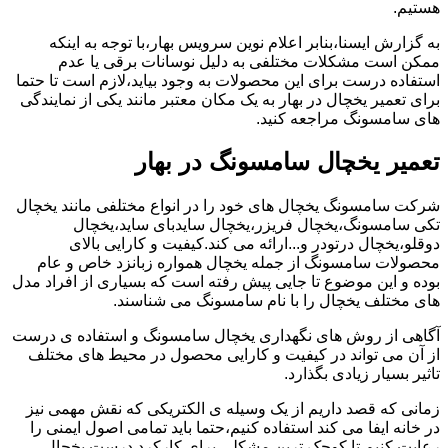
هستیم.
به گزارش ایسنا،بنابر اعلام نوین سرویس بهار،با توجه به اینکه
ممکن است مشکلات مختلفی به دلیل نوسانات برقی یا عدم
استفاده درست برای این محصولات به وجود بیاید،لازم است تا حتما
برای تعمیر یخچال در بهار به یک مکان معتبر مانند یکی از نمایندگی
های سامسونگ مراجعه کنید.
تعمیر یخچال سامسونگ در بهار
شرکت سامسونگ یخچال های خود را در انواع مختلفی مانند یخچال
تکی سامسونگ،یخچال فریزر،یخچال سایدبای ساید،یخچال
دوقلو،یخچال درتودر و...ارائه می کند.کیفیت و کارایی بالای
محصولات سامسونگ از جمله یخچال همواره زبانزد خاص و عام
بوده و این موضوع تا جایی پیش رفته است که بسیاری از افراد مدل
های مختلف یخچال را با نام سامسونگ می شناسند.
آگاهی از روش های نگهداری یخچال سامسونگ و استفاده ی درست
از آن می تواند در کیفیت و کارایی محصول در محیط های مختلف
تاثیر بسیار زیادی بگذارد.
زمانی که قصد داریم از یک وسیله ی الکتریکی که نقش مهمی نیز
در خانه ایفا می کند استفاده کنیم،حتما باید تمامی اصول ایمنی را
رعایت کنیم تا کوچک ترین مشکلی برای کارکرد درست یخچال