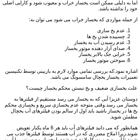
اما به دلیلی ممکن است یخساز خراب و معیوب شود و کارایی اصلی
خود را نداشته باشد.
از جمله مواردی که یخساز خراب می شود می توان به:
عدم یخ سازی
چسبیده شدن یخ ها
عدم رسیدن آب به یخساز
صدای آزار دهنده موتور یخساز
خرابی جک بالابر یخساز
سوختن موتور یخساز
اشاره نمود.که بررسی تمامی موارد لازم به بازبینی توسط تکنیسین
تعمیرات یخساز یخچال سامسونگ می باشد.
علت یخسازی ضعیف و یخ نبستن محکم یخساز چیست؟
دوستان عزیز! آبی که به یخساز می رسد مستقیم از فیلترها به
یخساز می رسد.وقتی متوجه عدم یخسازی سریع و یخسازی محکم
یخ ها در یخساز باشید باید اول از سالم بودن فیلترهای آب یخچال
مطمئن شوید.
همانطور که می دانید فیلترهای آب باید هر 6 ماه یکبار تعویض
شوند.زیرا املاح مضرری که در آب هستند توسط فیلترها جذب می
شوند تا آب به صورت کاملا تصفیه شده با یخساز و دیسپنسر یا آبریز