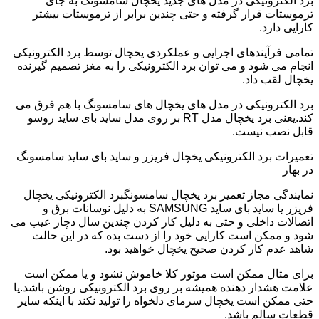
برد الکترونیکی در مدل های جدید یخچال سامسونگ به جای
ترموستات قرار گرفته و حتی چندین برابر از ترموستات بیشتر
کارایی دارد.
تمامی فرآیندهای اجرایی و عملکردی یخچال توسط برد الکترونیکی
انجام می شود و می توان برد الکترونیکی را به مغز تصمیم گیرنده
یخچال لقب داد.
برد الکترونیکی در مدل های یخچال های سامسونگ با هم فرق می
کند.یعنی برد یخچال مدل RT بر روی مدل ساید بای ساید روسو
قابل نصب نیست.
تعمیرات برد الکترونیکی یخچال فریزر و ساید بای ساید سامسونگ
در بهار
نمایندگی مجاز تعمیر برد یخچال سامسونگبرد الکترونیکی یخچال
فریزر یا ساید بای ساید SAMSUNG به دلیل نوسانات برق و
اتصالات داخلی و حتی به دلیل کار کردن چندین سال دچار عیب می
شود و ممکن است کارایی خود را از دست بده که در این حالت
شاهد عدم کار کردن صحیح یخچال خواهید بود.
برای مثال ممکن است موتور کلا خاموش نشود و یا ممکن است
علامت هشدار دهنده همیشه بر روی برد الکترونیکی روشن باشد.یا
حتی ممکن است یخچال سرمای دلخواه را تولید نکند با اینکه سایر
قطعات سالم باشد.