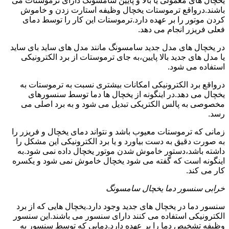
یخچال های معمولی یا بالا و پایین سامسونگ دارای ترموستات می
باشند.درواقع ترموستات یخچال وظیفه استارت زدن و خاموش
کردن موتور را بر عهده دارد.ترموستات این کار را توسط دمای
فعلی فریزر انجام می دهد.
در یخچال های مدل جدید سامسونگ مانند مدل های ساید بای ساید
یا مدل های جدید بالا پایین،به جای ترموستات از برد الکترونیکی
استفاده می شود.
درواقع برد الکترونیکی امکانات بیشتری نسبت به ترموستات به
یخچال می دهد.در اینگونه از یخچال ها دما توسط سنسورهای
مخصوصی به پالس الکتریکی تبدیل می شود و به برد اصلی می
رسد.
زمانی که ترموستات معیوب باشد و نتواند دمای یخچال و فریزر را
به صورت دقیق به دست بیاورد و یا برد الکترونیکی این مشکل را
داشته باشد،دستور خاموش شدن موتور یخچال داده نمی شود.به
اینگونه است که گفته می شود یخچال خاموش نمی شود و یکسره
کار می کند.
خرابی سنسور دما یخچال سامسونگ
سنسور دما در یخچال های جدید وجود دارد.یخچال هایی که از برد
الکترونیکی استفاده می کنند دارای سنسور می باشند.این سنسور
وظیفه تشخیص دما را بر عهده دارد.دمایی که توسط سنسور به