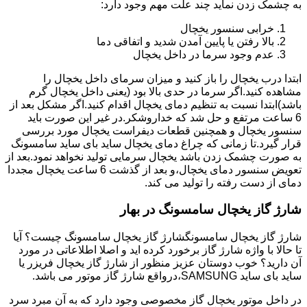
به چشمک زدن نماید چند علت مهم وجود دارد:
خرابی سنسور یخچال
بالا رفتن یا پایین آمدن شدید و اتفاقی دما
عدم وجود سرما در داخل یخچال
ابتدا درب یخچال را باز کنید و میزان سرمای داخل یخچال را
مشاهده کنید.اگر سرما در حدی بالا بود (یعنی داخل یخچال گرم
باشد)ابتدا نسبت به تنظیم دمای یخچال اقدام کنید.اگر مشکل بعد از
6 ساعت مرتفع و حل شد که خداروشکر.در غیر این صورت باید
سنسور یخچال و همچنین قطعات دیفراست یخچال مورد بررسی
قرار گیرد.تا زمانی که چراغ دمای یخچال ساید بای ساید سامسونگ
به صورت چشمک زدن باشد یخچال سرمایی تولید نخواهد نمود.بعد از
تعویض سنسور دمای یخچال،و بعد از گذشت 6 ساعت یخچال مجددا
دمای از دست رفته را تولید می کند.
شارژ گاز یخچال سامسونگ در بهار
شارژ گاز یخچال سامسونگشارژ گاز یخچال سامسونگ چیست؟ آیا
تا حالا با واژه شارژ گاز برخورد کرده اید و اصلا اطلاعاتی در مورد
آن دارید؟ خوب دوستان عزیز منظور از شارژ گاز یخچال فریزر یا
ساید بای ساید SAMSUNG،درواقع شارژ گاز موتور می باشد.
در داخل موتور یخچال گاز مخصوصی وجود دارد که به آن مبرد سرد