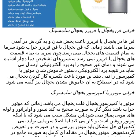
خرابی فن یخچال یا فریزر یخچال سامسونگ
فن ها در یخچال یا فریزر باعث پخش شدن و به گردش در آمدن
سرما می باشند.زمانی که فن یخچال یا فن فریزر خراب شود سرما
به تمام قسمت های یخچال نمی رسد.چون سرما به تمام قسمت
های یخچال یا فریزر نمی رسد سنسورهای تشخیص دما دچار اشتباه
می شوند و دمای غیر صحیح را به برد الکترونیکی ارسال می
نماید.در نتیجه برد الکترونیکی دستور خاموش شدن موتور یا
کمپرسور را نمی دهد.این مورد باعث یکسره کار کردن یخچال می
شود که در اصطلاح به آن خاموش نشدن یخچال نیز گفته می شود.
خرابی موتور یا کمپرسور یخچال سامسونگ
موتور یا کمپرسور یخچال قلب یخچال می باشد.زمانی که موتور
خراب باشد دیگر گاز به صورت صحیح به کندانسور و اواپراتور و لوله
های مویی پمپاژ نمی شود.این مشکل سبب می شود که با اینکه
موتور روشن است و کار می کند اما اصلا سرمایی تولید نمی
کند.برای حل مشکل باید موتور بررسی و در صورت نیاز تعویض
گردد.تعویض موتور یخچال در مقاله ای کامل به صورت جامع در