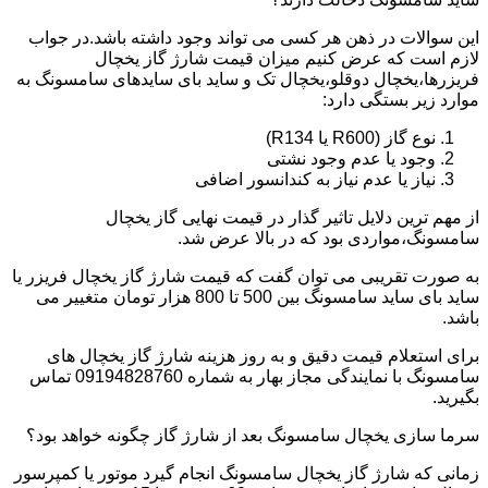
این سوالات در ذهن هر کسی می تواند وجود داشته باشد.در جواب
لازم است که عرض کنیم میزان قیمت شارژ گاز یخچال
فریزرها،یخچال دوقلو،یخچال تک و ساید بای سایدهای سامسونگ به
موارد زیر بستگی دارد:
نوع گاز (R600 یا R134)
وجود یا عدم وجود نشتی
نیاز یا عدم نیاز به کندانسور اضافی
از مهم ترین دلایل تاثیر گذار در قیمت نهایی گاز یخچال
سامسونگ،مواردی بود که در بالا عرض شد.
به صورت تقریبی می توان گفت که قیمت شارژ گاز یخچال فریزر یا
ساید بای ساید سامسونگ بین 500 تا 800 هزار تومان متغییر می
باشد.
برای استعلام قیمت دقیق و به روز هزینه شارژ گاز یخچال های
سامسونگ با نمایندگی مجاز بهار به شماره 09194828760 تماس
بگیرید.
سرما سازی یخچال سامسونگ بعد از شارژ گاز چگونه خواهد بود؟
زمانی که شارژ گاز یخچال سامسونگ انجام گیرد موتور یا کمپرسور