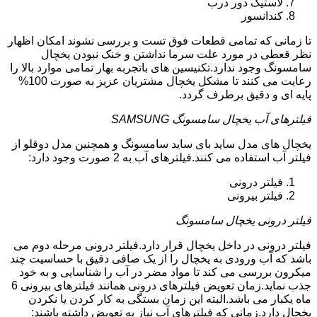
لاستیک دور درب
کندانسور
تا زمانی که تمامی قطعات فوق تست و بررسی نشوند امکان اظهار
نظر قعطی در مورد علت سرما نداشتن و خنک نبودن یخچال
سامسونگ وجود ندارد.تکنیسین های باتجربه بهار تمامی موارد بالا را
رعایت می کنند تا مشکل یخچال مشتریان عزیز به صورت 100%
پایه ای و دقیق برطرف گردد.
فیلترهای آب یخچال سامسونگ SAMSUNG
یخچال های مدل ساید بای ساید سامسونگ و همچنین مدل دوقلو از
فیلتر آب استفاده می کنند.فیلترهای آب به 2 صورت وجود دارد:
فیلتر درونی
فیلتر بیرونی
فیلتر درونی یخچال سامسونگ
فیلتر درونی در داخل یخچال قرار دارد.فیلتر درونی مرحله دوم می
باشد که آب ورودی به یخچال را از یک صافی دقیق با حساسیت چند
میکرون بررسی می کند تا مواد مضر در آب را شناسایی و به خود
جذب نماید.زمان تعویض فیلترهای درونی همانند فیلترهای بیرونی 6
ماه یکبار می باشد.البته این زمان بستگی به کار کردن یا نکردن
یخچال دارد.زمانی که فیلترهای آب نیاز به تعویض داشته باشند: