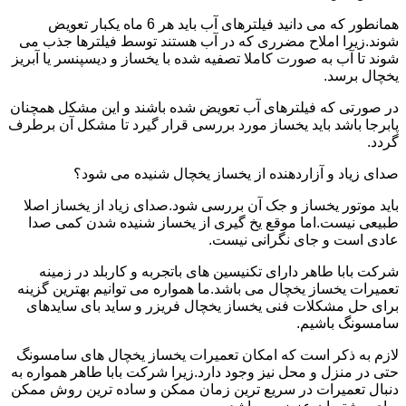
همانطور که می دانید فیلترهای آب باید هر 6 ماه یکبار تعویض
شوند.زیرا املاح مضرری که در آب هستند توسط فیلترها جذب می
شوند تا آب به صورت کاملا تصفیه شده با یخساز و دیسپنسر یا آبریز
یخچال برسد.
در صورتی که فیلترهای آب تعویض شده باشند و این مشکل همچنان
پابرجا باشد باید یخساز مورد بررسی قرار گیرد تا مشکل آن برطرف
گردد.
صدای زیاد و آزاردهنده از یخساز یخچال شنیده می شود؟
باید موتور یخساز و جک آن بررسی شود.صدای زیاد از یخساز اصلا
طبیعی نیست.اما موقع یخ گیری از یخساز شنیده شدن کمی صدا
عادی است و جای نگرانی نیست.
شرکت بابا طاهر دارای تکنیسین های باتجربه و کاربلد در زمینه
تعمیرات یخساز یخچال می باشد.ما همواره می توانیم بهترین گزینه
برای حل مشکلات فنی یخساز یخچال فریزر و ساید بای سایدهای
سامسونگ باشیم.
لازم به ذکر است که امکان تعمیرات یخساز یخچال های سامسونگ
حتی در منزل و محل نیز وجود دارد.زیرا شرکت بابا طاهر همواره به
دنبال تعمیرات در سریع ترین زمان ممکن و ساده ترین روش ممکن