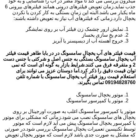
میکرون بررسی می کند تا مواد مضر در آب را شناسایی و به خود
جذب نماید.زمان تعویض فیلترهای درونی همانند فیلترهای بیرونی 6
ماه یکبار می باشد.البته این زمان بستگی به کار کردن یا نکردن
یخچال دارد.زمانی که فیلترهای آب نیاز به تعویض داشته باشند:
نمایش ارور چشمک زن فیلتر آب بر روی نمایشگر
عدم یخ سازی یخساز
خروج آهسته آب از دیسپسنر یا آبریز
قیمت فیلتر های آب یخچال سامسونگ در در بابا طاهر قیمت فیلتر
آب یخچال سامسونگ بستگی به جنس اصل و شرکتی با جنس دست
2 و متفرقه فرق می کنند.شرایط بازار به گونه ای است که نمی
توان قیمت دقیق را ذکر کرد.اما دوستان عزیز می توانند برای
استعلام قیمت روز فیلتر آب یخچال سامسونگ با شماره تلفن
09194828760 تماس بگیرند.
موتور یخچال سامسونگ
موتور یا کمپرسور سامسونگ
موتور یا کمپرسور سامسونگ اغلب به صورت اورجینال بر روی
یخچال های سامسونگ نصب می شود.زمانی که مشکلی برای موتور
یا کمپرسور یخچال سامسونگ پیش می آید لازم است که موتور
توسط تکنیسین تعمیرات یخچال سامسونگ بررسی شود.در صورتی
که مشکل به صورت جدی باشد لازم است که موتور یخچال تعویض