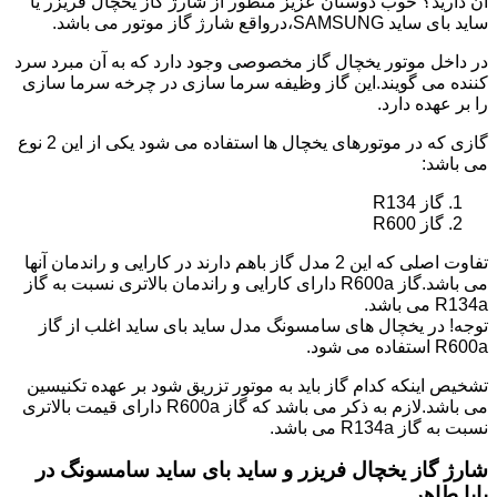
آن دارید؟ خوب دوستان عزیز منظور از شارژ گاز یخچال فریزر یا
ساید بای ساید SAMSUNG،درواقع شارژ گاز موتور می باشد.
در داخل موتور یخچال گاز مخصوصی وجود دارد که به آن مبرد سرد
کننده می گویند.این گاز وظیفه سرما سازی در چرخه سرما سازی
را بر عهده دارد.
گازی که در موتورهای یخچال ها استفاده می شود یکی از این 2 نوع
می باشد:
گاز R134
گاز R600
تفاوت اصلی که این 2 مدل گاز باهم دارند در کارایی و راندمان آنها
می باشد.گاز R600a دارای کارایی و راندمان بالاتری نسبت به گاز
R134a می باشد.
توجه! در یخچال های سامسونگ مدل ساید بای ساید اغلب از گاز
R600a استفاده می شود.
تشخیص اینکه کدام گاز باید به موتور تزریق شود بر عهده تکنیسین
می باشد.لازم به ذکر می باشد که گاز R600a دارای قیمت بالاتری
نسبت به گاز R134a می باشد.
شارژ گاز یخچال فریزر و ساید بای ساید سامسونگ در
بابا طاهر