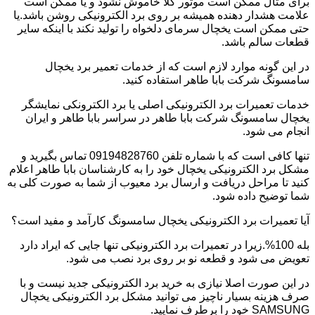
برای مثال ممکن است موتور کلا خاموش نشود و یا ممکن است
علامت هشدار دهنده همیشه بر روی برد الکترونیکی روشن باشد.یا
حتی ممکن است یخچال سرمای دلخواه را تولید نکند با اینکه سایر
قطعات سالم باشد.
در این گونه موارد لازم است که از خدمات تعمیر برد یخچال
سامسونگ شرکت بابا طاهر استفاده کنید.
خدمات تعمیرات برد الکترونیکی اصلی یا برد الکترونکی نمایشگر
یخچال سامسونگ شرکت بابا طاهر در سراسر بابا طاهر و ایران
انجام می شود.
تنها کافی است که با شماره تلفن 09194828760 تماس بگیرید و
مشکل برد الکترونیکی یخچال خود را به کارشناسان بابا طاهر اعلام
کنید تا مراحل دریافت و ارسال برد معیوب از شما به صورت کلی به
شما توضیح داده شود.
آیا تعمیرات برد الکترونیکی یخچال سامسونگ کارآمد و مفید است؟
بله 100%.زیرا در تعمیرات برد الکترونیکی تنها جایی که ایراد دارد
تعویض می شود و قطعه نو بر روی برد نصب می شود.
در این صورت اصلا نیازی به خرید برد الکترونیکی جدید نیست و با
صرف هزینه بسیار ناچیز می توانید مشکل برد الکترونیکی یخچال
SAMSUNG خود را برطرف نمایید.