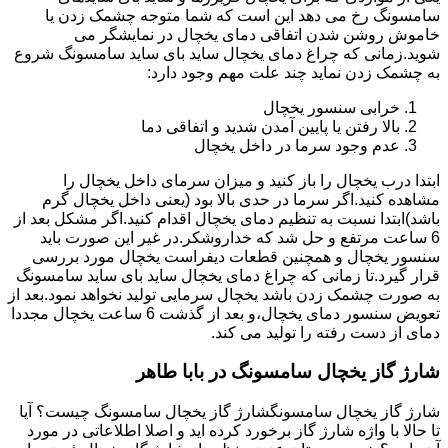
سامسونگ رخ می دهد این است که شما متوجه چشمک زدن یا
خاموش روشن شدن اتفاقی دمای یخچال در نمایشگر می
شوید.زمانی که چراغ دمای یخچال ساید بای ساید سامسونگ شروع
به چشمک زدن نماید چند علت مهم وجود دارد:
خرابی سنسور یخچال
بالا رفتن یا پایین آمدن شدید و اتفاقی دما
عدم وجود سرما در داخل یخچال
ابتدا درب یخچال را باز کنید و میزان سرمای داخل یخچال را
مشاهده کنید.اگر سرما در حدی بالا بود (یعنی داخل یخچال گرم
باشد)ابتدا نسبت به تنظیم دمای یخچال اقدام کنید.اگر مشکل بعد از
6 ساعت مرتفع و حل شد که خداروشکر.در غیر این صورت باید
سنسور یخچال و همچنین قطعات دیفراست یخچال مورد بررسی
قرار گیرد.تا زمانی که چراغ دمای یخچال ساید بای ساید سامسونگ
به صورت چشمک زدن باشد یخچال سرمایی تولید نخواهد نمود.بعد از
تعویض سنسور دمای یخچال،و بعد از گذشت 6 ساعت یخچال مجددا
دمای از دست رفته را تولید می کند.
شارژ گاز یخچال سامسونگ در بابا طاهر
شارژ گاز یخچال سامسونگشارژ گاز یخچال سامسونگ چیست؟ آیا
تا حالا با واژه شارژ گاز برخورد کرده اید و اصلا اطلاعاتی در مورد