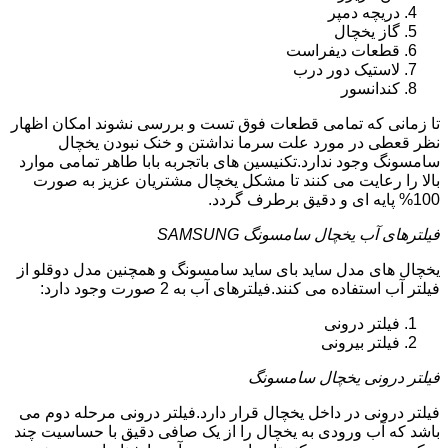
دریچه دمپر
گاز یخچال
قطعات دیفراست
لاستیک دور درب
کندانسور
تا زمانی که تمامی قطعات فوق تست و بررسی نشوند امکان اظهار
نظر قعطی در مورد علت سرما نداشتن و خنک نبودن یخچال
سامسونگ وجود ندارد.تکنیسین های باتجربه بابا طاهر تمامی موارد
بالا را رعایت می کنند تا مشکل یخچال مشتریان عزیز به صورت
100% پایه ای و دقیق برطرف گردد.
فیلترهای آب یخچال سامسونگ SAMSUNG
یخچال های مدل ساید بای ساید سامسونگ و همچنین مدل دوقلو از
فیلتر آب استفاده می کنند.فیلترهای آب به 2 صورت وجود دارد:
فیلتر درونی
فیلتر بیرونی
فیلتر درونی یخچال سامسونگ
فیلتر درونی در داخل یخچال قرار دارد.فیلتر درونی مرحله دوم می
باشد که آب ورودی به یخچال را از یک صافی دقیق با حساسیت چند