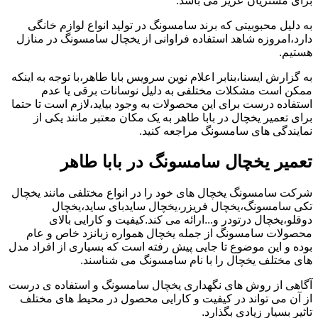
برای مشتریان عزیز می باشد.
به دلیل محبوبیتی که برند سامسونگ در تولید انواع لوازم خانگی
دارد،امروزه شاهد استفاده فراوانی از یخچال سامسونگ در منازل
هستیم.
به گزارش ایسنا،بنابر اعلام نوین سرویس بابا طاهر،با توجه به اینکه
ممکن است مشکلات مختلفی به دلیل نوسانات برقی یا عدم
استفاده درست برای این محصولات به وجود بیاید،لازم است تا حتما
برای تعمیر یخچال در بابا طاهر به یک مکان معتبر مانند یکی از
نمایندگی های سامسونگ مراجعه کنید.
تعمیر یخچال سامسونگ در بابا طاهر
شرکت سامسونگ یخچال های خود را در انواع مختلفی مانند یخچال
تکی سامسونگ،یخچال فریزر،یخچال سایدبای ساید،یخچال
دوقلو،یخچال درتودر و...ارائه می کند.کیفیت و کارایی بالای
محصولات سامسونگ از جمله یخچال همواره زبانزد خاص و عام
بوده و این موضوع تا جایی پیش رفته است که بسیاری از افراد مدل
های مختلف یخچال را با نام سامسونگ می شناسند.
آگاهی از روش های نگهداری یخچال سامسونگ و استفاده ی درست
از آن می تواند در کیفیت و کارایی محصول در محیط های مختلف
تاثیر بسیار زیادی بگذارد.