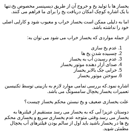
یخساز ها با تولید یخ و خروج آن از طریق دیسپنسر مخصوص یخ،تنها
با یک اشاره کوچک امکان دریافت یخ را برای ما فراهم می کنند.
اما به دلیلی ممکن است یخساز خراب و معیوب شود و کارایی اصلی
خود را نداشته باشد.
از جمله مواردی که یخساز خراب می شود می توان به:
عدم یخ سازی
چسبیده شدن یخ ها
عدم رسیدن آب به یخساز
صدای آزار دهنده موتور یخساز
خرابی جک بالابر یخساز
سوختن موتور یخساز
اشاره نمود.که بررسی تمامی موارد لازم به بازبینی توسط تکنیسین
تعمیرات یخساز یخچال سامسونگ می باشد.
علت یخسازی ضعیف و یخ نبستن محکم یخساز چیست؟
دوستان عزیز! آبی که به یخساز می رسد مستقیم از فیلترها به
یخساز می رسد.وقتی متوجه عدم یخسازی سریع و یخسازی محکم
یخ ها در یخساز باشید باید اول از سالم بودن فیلترهای آب یخچال
مطمئن شوید.