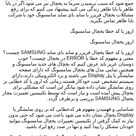
جمع شود که سبب نرسیدن سرما به یخچال نیز می شود.اگر در بابا
طاهر یا بابا طاهر زندگی می کنید پیشنهاد می کنیم که برای رفع
مشکلات یخچال فریزر یا ساید بای ساید سامسونگ خود با شرکت
بابا طاهر تماس بگیرید.
ارور یا کد خطا یخچال سامسونگ
ارور یخچال سامسونگ
ارور یا کد خطا یخچال فریزر و ساید بای ساید SAMSUNG چیست؟
معنی و مفهوم کد خطا یا ERROR در یخچال چیست؟ خوب
دوستان عزیز باید عرض کنیم که یخچال های جدید سامسونگ و
همچنین تمامی مدل های یخچال سامسونگ که دارای صفحه
نمایشگر یا پنل Display می باشند و برد الکترونیکی دارند،دارای
سیستم تشخیص عیب خودکار هستند.زمانی که ارور یا کد خطایی بر
روی نمایشگر نشان داده شود بیانگر این است که مشکلی برای
یخچال پیش آمده است و نیاز است که توسط تکنیسین تعمیرت مجاز
یخچال SAMSUNG بررسی و برطرف گردد.
شناسایی و فهمیدن مفهوم هر کدخطایی که بر روی نمایشگر یا
Display یخچال نشان داده می شود باعث می شود که حتی بدون
نیاز به کمک گرفتن از تکنیسین تعمیرات یخچال سامسونگ،بتوانید
خودتان مشکل را پیدا کنید و تنها در صدد رفع ایراد باشید.