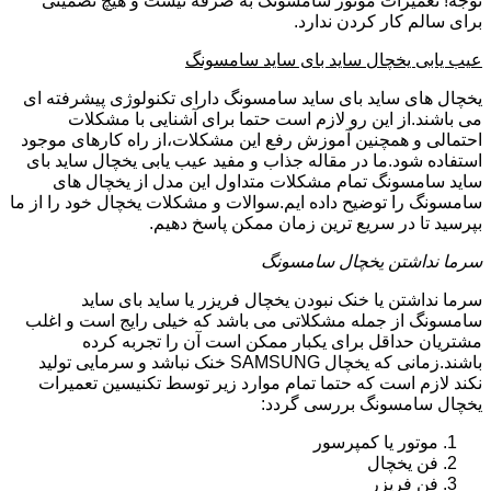
توجه! تعمیرات موتور سامسونگ به صرفه نیست و هیچ تضمینی
برای سالم کار کردن ندارد.
عیب یابی یخچال ساید بای ساید سامسونگ
یخچال های ساید بای ساید سامسونگ دارای تکنولوژی پیشرفته ای
می باشند.از این رو لازم است حتما برای آشنایی با مشکلات
احتمالی و همچنین آموزش رفع این مشکلات،از راه کارهای موجود
استفاده شود.ما در مقاله جذاب و مفید عیب یابی یخچال ساید بای
ساید سامسونگ تمام مشکلات متداول این مدل از یخچال های
سامسونگ را توضیح داده ایم.سوالات و مشکلات یخچال خود را از ما
بپرسید تا در سریع ترین زمان ممکن پاسخ دهیم.
سرما نداشتن یخچال سامسونگ
سرما نداشتن یا خنک نبودن یخچال فریزر یا ساید بای ساید
سامسونگ از جمله مشکلاتی می باشد که خیلی رایج است و اغلب
مشتریان حداقل برای یکبار ممکن است آن را تجربه کرده
باشند.زمانی که یخچال SAMSUNG خنک نباشد و سرمایی تولید
نکند لازم است که حتما تمام موارد زیر توسط تکنیسین تعمیرات
یخچال سامسونگ بررسی گردد:
موتور یا کمپرسور
فن یخچال
فن فریزر