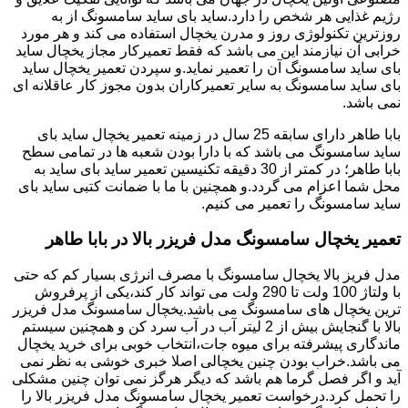
رژیم غذایی هر شخص را دارد.ساید بای ساید سامسونگ از به
روزترین تکنولوژی روز و مدرن یخچال استفاده می کند و هر مورد
خرابی آن نیازمند این می باشد که فقط تعمیرکار مجاز یخچال ساید
بای ساید سامسونگ آن را تعمیر نماید.و سپردن تعمیر یخچال ساید
بای ساید سامسونگ به سایر تعمیرکاران بدون مجوز کار عاقلانه ای
نمی باشد.
بابا طاهر دارای سابقه 25 سال در زمینه تعمیر یخچال ساید بای
ساید سامسونگ می باشد که با دارا بودن شعبه ها در تمامی سطح
بابا طاهر؛ در کمتر از 30 دقیقه تکنیسین تعمیر ساید بای ساید به
محل شما اعزام می گردد.و همچنین با ما با ضمانت کتبی ساید بای
ساید سامسونگ را تعمیر می کنیم.
تعمیر یخچال سامسونگ مدل فریزر بالا در بابا طاهر
مدل فریز بالا یخچال سامسونگ با مصرف انرژی بسیار کم که حتی
با ولتاژ 100 ولت تا 290 ولت می تواند کار کند،یکی از پرفروش
ترین یخچال های سامسونگ می باشد.یخچال سامسونگ مدل فریزر
بالا با گنجایش بیش از 2 لیتر آب در آب سرد کن و همچنین سیستم
ماندگاری پیشرفته برای میوه جات،انتخاب خوبی برای خرید یخچال
می باشد.خراب بودن چنین یخچالی اصلا خبری خوشی به نظر نمی
آید و اگر فصل گرما هم باشد که دیگر هرگز نمی توان چنین مشکلی
را تحمل کرد.درخواست تعمیر یخچال سامسونگ مدل فریزر بالا را