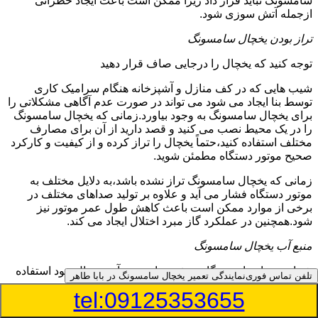
سامسونگ نباید قرار داد زیرا ممکن است باعث ایجاد خطراتی
ازجمله آتش سوزی شود.
تراز بودن یخچال سامسونگ
توجه کنید که یخچال را درجایی صاف قرار دهید
شیب هایی که در کف منازل و آشپزخانه هنگام سرامیک کاری
توسط بنا ایجاد می شود می تواند در صورت عدم آگاهی مشکلاتی را
برای یخچال سامسونگ به وجود بیاورد.زمانی که یخچال سامسونگ
را در یک محیط نصب می کنید و قصد دارید از آن برای مصارف
مختلف استفاده کنید،حتماً یخچال را تراز کرده و از کیفیت و کارکرد
صحیح موتور دستگاه مطمئن شوید.
زمانی که یخچال سامسونگ تراز نشده باشد،به دلایل مختلف به
موتور دستگاه فشار می آید و علاوه بر تولید صداهای مختلف در
برخی از موارد ممکن است باعث کاهش طول عمر موتور نیز
شود.همچنین در عملکرد گاز مبرد اختلال ایجاد می کند.
منبع آب یخچال سامسونگ
شما می توانید از دستگاه تصفیه برای منبع آب یخچال خود استفاده
تلفن تماس فوری
نمایندگی تعمیر یخچال سامسونگ در بابا طاهر
کنید
tel:09125353655
در دفترچه راهنمای یخچال سامسونگ قسمت ویژه ای به منبع آب