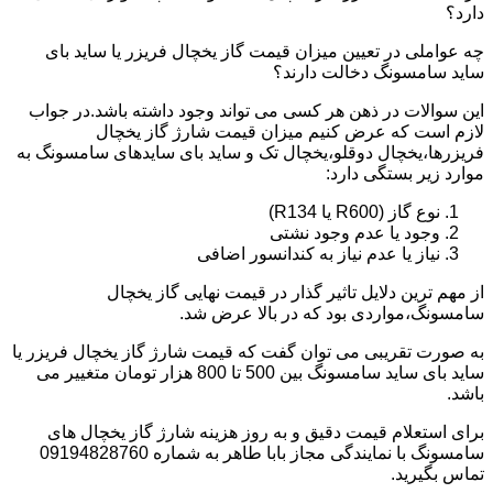
دارد؟
چه عواملی در تعیین میزان قیمت گاز یخچال فریزر یا ساید بای
ساید سامسونگ دخالت دارند؟
این سوالات در ذهن هر کسی می تواند وجود داشته باشد.در جواب
لازم است که عرض کنیم میزان قیمت شارژ گاز یخچال
فریزرها،یخچال دوقلو،یخچال تک و ساید بای سایدهای سامسونگ به
موارد زیر بستگی دارد:
نوع گاز (R600 یا R134)
وجود یا عدم وجود نشتی
نیاز یا عدم نیاز به کندانسور اضافی
از مهم ترین دلایل تاثیر گذار در قیمت نهایی گاز یخچال
سامسونگ،مواردی بود که در بالا عرض شد.
به صورت تقریبی می توان گفت که قیمت شارژ گاز یخچال فریزر یا
ساید بای ساید سامسونگ بین 500 تا 800 هزار تومان متغییر می
باشد.
برای استعلام قیمت دقیق و به روز هزینه شارژ گاز یخچال های
سامسونگ با نمایندگی مجاز بابا طاهر به شماره 09194828760
تماس بگیرید.