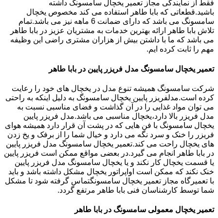
فقط از نمایندگی مجاز تعمیر یخچال سامسونگ داشته
باشید.قطعاتی که بابا طاهر استفاده می کند مخصوص یخچال
سامسونگ می باشد که دارای ضمانت 6 ماهه نیز می باشد.تمام
تلاش بابا طاهر ارائه بهترین خدمات به مشتریان عزیز در بابا طاهر
می باشد که ما با داشتن بیش از هزاران مشتری راضی این وظیفه
مهم را ثابت کرده ایم.
تعمیر یخچال سامسونگ مدل فریزر پایین در بابا طاهر
شرکت سامسونگ همیشه تنوع مدل در یخچال های خود را رعایت
کرده است.مدلفریزر پایین یخچال سامسونگ به دلیل اینکه به راحتی
می توان مواد غذایی را در آن گذاشت و فضای مناسبی نسبت به
مدل فریزر بالا دارد،یخچال مناسبی می باشد.مدل فریزر پایین
یخچال سامسونگ با فن هایی که در پشت آن قرار دارد همیشه هوای
فریزر را خنک و سرد نگه می دارد و خیال شما را از برفک و یخ زدن
های یخچال راحت می کند.تعمیر یخچال سامسونگ مدل فریزر پایین
در بابا طاهر انجام می گیرد.در بعضی مواقع ممکن است فریزر پایین
یا قسمت یخچال کار نکند و یا یخچال سامسونگ مدل فریزر پایین
خنک نکند که ممکن است اواپراتور یخچال مشکل داشته باشد و باید
با تعمیرگاه مجاز تعمیر یخچال سامسونگتماس گرفته شود تا مشکل
شما توسط کارشناسان فنی بابا طاهر مرتفع گردد.
تعمیر یخچال معمولی سامسونگ در بابا طاهر