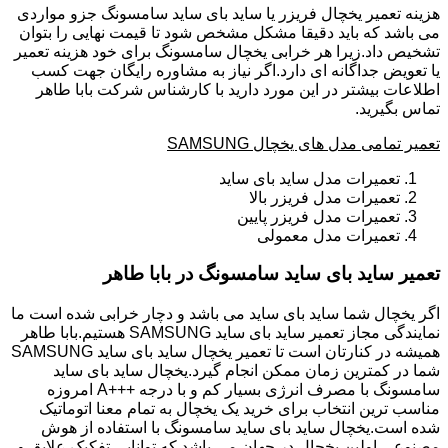
هزینه تعمیر یخچال فریزر یا ساید بای ساید سامسونگ جزو مواردی
می باشد که باید دقیقا مشکل مشخص شود تا قیمت نهایی را بتوان
تشخیص داد.زیرا هر خرابی یخچال سامسونگ برای خود هزینه تعمیر
یا تعویض جداگانه ای دارد.اگر نیاز به مشاوره رایگان جهت کسب
اطلاعات بیشتر در این مورد دارید با کارشناس شرکت بابا طاهر
تماس بگیرید.
تعمیر تمامی مدل های یخچال SAMSUNG
تعمیرات مدل ساید بای ساید
تعمیرات مدل فریزر بالا
تعمیرات مدل فریزر پایین
تعمیرات مدل معمولی
تعمیر ساید بای ساید سامسونگ در بابا طاهر
اگر یخچال شما ساید بای ساید می باشد و دچار خرابی شده است ما
نمایندگی مجاز تعمیر ساید بای ساید SAMSUNG هستیم.بابا طاهر
همیشه در کنارتان است تا تعمیر یخچال ساید بای ساید SAMSUNG
شما در کمترین زمان ممکن انجام گیرد.یخچال ساید بای ساید
سامسونگ با مصرف انرژی بسیار کم و با درجه +++A امروزه
مناسب ترین انتخاب برای خرید یک یخچال به تمام معنا اتوماتیک
شده است.یخچال ساید بای ساید سامسونگ با استفاده از هوش
مصنوعی اولین یخچال در جهان می باشد که توانایی تفکیک علایق و