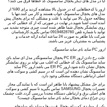
آیا در مدل های دیگر یخچال سامسونگ کد خطاها فرق می کنند؟
ارور یا کدخطاهایی که در جدول بالا مشاهده کردید برای 90% از
مدل های یخچال سامسونگ جواب هستند و کار می کنند.تنها با
مطالعه جدول بالا می توانید با علت و مشکلی که برای یخچال پیش
آمده است آشنا شوید.در نهایت در صورتی که از کد خطایی که بر
روی نمایشگر یخچال شما ظاهر شده است چیزی متوجه نشدید می
توانید با شماره تلفن 09194828760 تماس بگیرید.کارشناسان
شرکت بابا طاهر به صورت 24 ساعته آماده ارائه خدمات و
پشتیبانی به مشتریان عزیز می باشند.
ارور PC ساید بای ساید سامسونگ
علت رخ دادن ارور PC ER یخچال سامسونگدر مدل ای ساید بای
ساید سامسونگ یک کد خطایی که اغلب می تواند بر روی نمایشگر
یخچال نشان داده شود،ارور ER PC می باشد.ارور PC ساید
سامسونگ نشان دهنده این است که در سیم کشی و سوکت های
اصلی ارتباطی دستگاه مشکلی وجود دارد.
برای حل مشکل پیشنهاد بابا طاهر این است که با نمایندگی مجاز
تعمیرات یخچال SAMSUNG تماس بگیرید تا سیم کشی و سوکت
های اصلی برق و ارتباطی دستگاه مجددا بررسی گردد.
علت چشمک
زدن چراغ دمای یخچال ساید بای ساید سامسونگ چیست؟
یکی از مواردی که برای یخچال فریزرها و ساید بای سایدهای