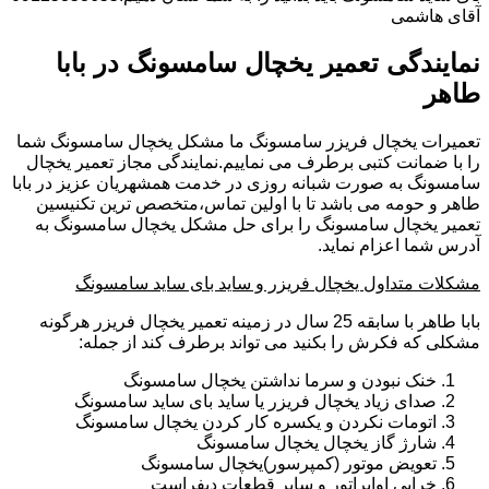
آقای هاشمی
نمایندگی تعمیر یخچال سامسونگ در بابا
طاهر
تعمیرات یخچال فریزر سامسونگ ما مشکل یخچال سامسونگ شما
را با ضمانت کتبی برطرف می نماییم.نمایندگی مجاز تعمیر یخچال
سامسونگ به صورت شبانه روزی در خدمت همشهریان عزیز در بابا
طاهر و حومه می باشد تا با اولین تماس،متخصص ترین تکنیسین
تعمیر یخچال سامسونگ را برای حل مشکل یخچال سامسونگ به
آدرس شما اعزام نماید.
مشکلات متداول یخچال فریزر و ساید بای ساید سامسونگ
بابا طاهر با سابقه 25 سال در زمینه تعمیر یخچال فریزر هرگونه
مشکلی که فکرش را بکنید می تواند برطرف کند از جمله:
خنک نبودن و سرما نداشتن یخچال سامسونگ
صدای زیاد یخچال فریزر یا ساید بای ساید سامسونگ
اتومات نکردن و یکسره کار کردن یخچال سامسونگ
شارژ گاز یخچال یخچال سامسونگ
تعویض موتور (کمپرسور)یخچال سامسونگ
خرابی اواپراتور و سایر قطعات دیفراست