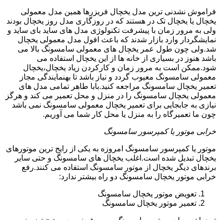
فراموش نشدنی ترین مدل یخچال فریزرها همین مدل معمولی
یخچال یا یخچال تک در هستند که در روزگاری مدل روز یخچال بودند
ولی به مرور زمان با پیشرفت تکنولوژی مدل های ساید بای ساید و
نمایشگردار وارد بازار شدند که باعث افول مدل معمولی یخچال
شد.ولی چون طول عمر یخچال های معمولی سامسونگ بالا می
باشد هنوز در بسیاری از خانه ها از این یخچال استفاده می
شود.ممکن است به مرور زمان و کارکردن زیاد یخچال،یخچال
معمولی سامسونگ معیوب گردد و نیاز باشد تا بهنمایندگی مجاز
تعمیر یخچال سامسونگ مراجعه کنید.بابا طاهر تمامی مدل های
معمولی یخچال سامسونگ را در منزل و محل تعمیر می کند و هرگز
نیازی به جابجایی برای تعمیر یخچال معمولی سامسونگ نمی باشد
چون ما تعمیرگاه را به منزل یا محل کار شما می آوریم.
خرابی موتور یا کمپرسور سامسونگ
موتور یا کمپرسور سامسونگ امروزه به یکی از رایج ترین موتورهای
یخچال تبدیل شده است.اغلب یخچال های سامسونگ و حتی سایر
برندهای دیگر یخچال از موتور سامسونگ استفاده می کنند.رفع
خرابی موتور یخچال سامسونگ دو راه بیشتر ندارد:
تعویض موتور یخچال سامسونگ
تعمیر موتور یخچال سامسونگ