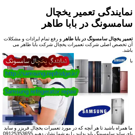
نمایندگی تعمیر یخچال
سامسونگ در بابا طاهر
تعمیر یخچال سامسونگ در بابا طاهر
و رفع تمام ایرادات و مشکلات
آن تخصص اصلی شرکت تعمیرات یخچال شرکت بابا طاهر می
باشد.
با
ما همراه باشید تا هر آنچه که در مورد تعمیرات یخچال فریزر و ساید
بای ساید سامسونگ باید بدانید را به شما نشان دهیم.09125353655