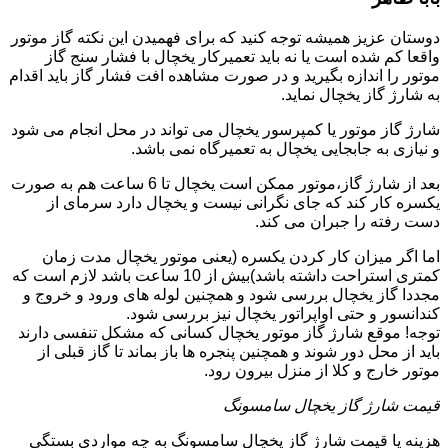
دوستان عزیز همیشه توجه کنید که برای فهمیدن این نکته گاز موتور
واقعا کم شده است یا نه باید تعمیرکار یخچال با فشار سنج گاز
موتور را اندازه بگیرید و در صورت مشاهده افت فشار گاز باید اقدام
به شارژ گاز یخچال نماید.
شارژ گاز موتور یا کمپرسور یخچال می تواند در محل انجام می شود
و نیازی به جابجایی یخچال به تعمیرگاه نمی باشد.
بعد از شارژ گاز،موتور ممکن است یخچال تا 6 ساعت هم به صورت
یکسره کار کند که جای نگرانی نیست و یخچال دارد سرمای از
دست رفته را جبران می کند.
اما اگر میزان کار کردن یکسره (یعنی موتور یخچال مدت زمان
کمتری استراحت داشته باشد)بیش از 10 ساعت باشد لازم است که
مجددا گاز یخچال بررسی شود و همچنین لوله های ورود و خروج و
کندانسور و حتی اواپراتور یخچال نیز بررسی شود.
توجه! موقع شارژ گاز موتور یخچال کسانی که مشکل تنفسی دارند
باید از محل دور شوند و همچنین پنجره ها باز بماند تا گاز قبلی از
موتور خارج و کلا از منزل بیرون رود.
قیمت شارژ گاز یخچال سامسونگ
هزینه یا قیمت شارژ گاز یخچال سامسونگ به چه مواردی بستگی