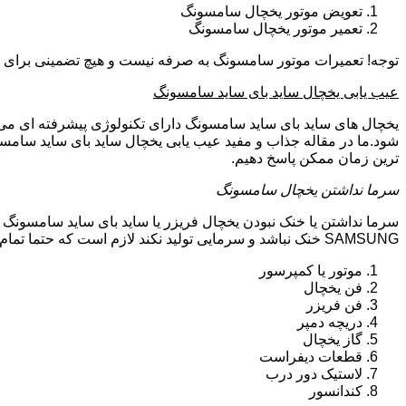
تعویض موتور یخچال سامسونگ
تعمیر موتور یخچال سامسونگ
توجه! تعمیرات موتور سامسونگ به صرفه نیست و هیچ تضمینی برای سا
عیب یابی یخچال ساید بای ساید سامسونگ
یخچال های ساید بای ساید سامسونگ دارای تکنولوژی پیشرفته ای می ب
شود.ما در مقاله جذاب و مفید عیب یابی یخچال ساید بای ساید سامسو
ترین زمان ممکن پاسخ دهیم.
سرما نداشتن یخچال سامسونگ
سرما نداشتن یا خنک نبودن یخچال فریزر یا ساید بای ساید سامسونگ 
SAMSUNG خنک نباشد و سرمایی تولید نکند لازم است که حتما تمام موارد زیر توسط تکنیسین تعمیرات یخچال سامسونگ بررسی گردد:
موتور یا کمپرسور
فن یخچال
فن فریزر
دریچه دمپر
گاز یخچال
قطعات دیفراست
لاستیک دور درب
کندانسور