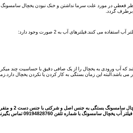
 قعطی در مورد علت سرما نداشتن و خنک نبودن یخچال سامسونگ وجود 
ه می کنند.فیلترهای آب به 2 صورت وجود دارد:
اشد که آب ورودی به یخچال را از یک صافی دقیق با حساسیت چند میکر
قیمت فیلتر های آب 
 سامسونگ با شماره تلفن 09194828760 تماس بگیرند.