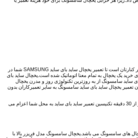
 داد.زیرا هر خرابی یخچال سامسونگ برای خود هزینه تعمیر یا
اگر یخچال شما ساید بای ساید می باشد و دچار خرابی شده است ما نمایندگی مجاز تعمیر ساید بای ساید SAMSUNG هستیم.آذری همیشه در کنارتان است تا تعمیر یخچال ساید بای ساید SAMSUNG شما در
مصرف انرژی بسیار کم و با درجه +++A امروزه مناسب ترین انتخاب برای خرید یک یخچال به تمام معنا اتوماتیک شده است.یخچال ساید بای
ای ساید سامسونگ از به روزترین تکنولوژی روز و مدرن یخچال
دن تعمیر یخچال ساید بای ساید سامسونگ به سایر تعمیرکاران بدون
آذری دارای سابقه 25 سال در زمینه تعمیر یخچال ساید بای ساید سامسونگ می باشد که با دارا بودن شعبه ها در تمامی سطح آذری؛ در کمتر از 30 دقیقه تکنیسین تعمیر ساید بای ساید به محل شما اعزام می
 290 ولت می تواند کار کند،یکی از پرفروش ترین یخچال های سامسونگ می باشد.یخچال سامسونگ مدل فریزر بالا با