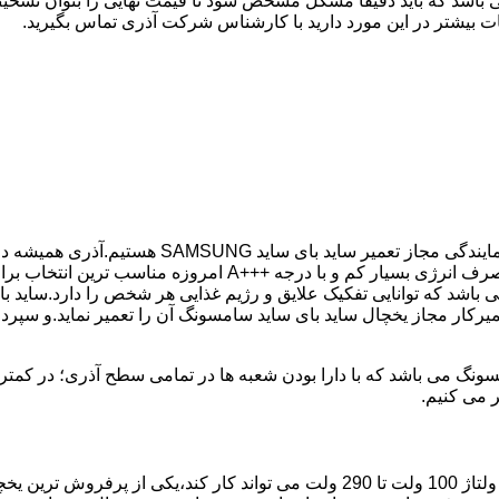
 باشد که باید دقیقا مشکل مشخص شود تا قیمت نهایی را بتوان تشخیص
ت بیشتر در این مورد دارید با کارشناس شرکت آذری تماس بگیرید.
کمترین زمان ممکن انجام گیرد.یخچال ساید بای ساید سامسونگ با 
باشد که توانایی تفکیک علایق و رژیم غذایی هر شخص را دارد.ساید ب
میرکار مجاز یخچال ساید بای ساید سامسونگ آن را تعمیر نماید.و سپر
ر می کنیم.
مدل فریز بالا یخچال سامسونگ با مصرف انرژی بسیار کم که حتی با ولتاژ 100 ولت تا