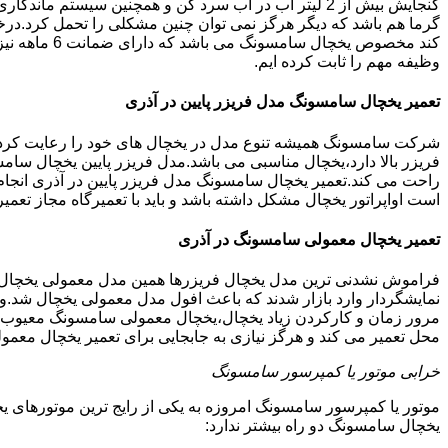
گنجایش بیش از 2 لیتر آب در آب سرد کن و همچنین سیس
گرما هم باشد که دیگر هرگز نمی توان چنین مشکلی را تحمل کرد.درخ
کند مخصوص ی
وظیفه مهم را ثابت کرده ایم.
تعمیر یخچال سامسونگ مدل فریزر پایین در آذری
شرکت سامسونگ همیشه تنوع مدل در یخچال های خود را رعایت کرده ا
فریزر بالا دارد،یخچال مناسبی می باشد.مدل فریزر پایین یخچال سامس
راحت می کند.تعمیر یخچال سامسونگ مدل فریزر پایین در آذری انجام
است اواپراتور یخچال مشکل داشته باشد و باید با تعمیرگاه مجاز ت
تعمیر یخچال معمولی سامسونگ در آذری
فراموش نشدنی ترین مدل یخچال فریزرها همین مدل معمولی یخچال یا 
نمایشگردار وارد بازار شدند که باعث افول مدل معمولی یخچال شد.و
مرور زمان و کارکردن زیاد یخچال،یخچال معمولی سامسونگ معیوب گر
محل تعمیر می کند و هرگز نیازی به جابجایی برای تعمیر یخچال معمو
خرابی موتور یا کمپرسور سامسونگ
موتور یا کمپرسور سامسونگ امروزه به یکی از رایج ترین موتورهای 
یخچال سامسونگ دو راه بیشتر ندارد: