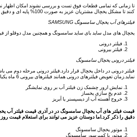
تا زمانی که تمامی قطعات فوق تست و بررسی نشوند امکان اظهار نظر
کنند تا مشکل یخچال مشتریان عزیز به صورت 100% پایه ای و دقیق برطرف گردد.
فیلترهای آب یخچال سامسونگ SAMSUNG
یخچال های مدل ساید بای ساید سامسونگ و همچنین مدل دوقلو از فیلتر آب استفاد
فیلتر درونی
فیلتر بیرونی
فیلتر درونی یخچال سامسونگ
فیلتر درونی در داخل یخچال قرار دارد.فیلتر درونی مرحله دوم می ب
نماید.زمان تعویض فیلترهای درونی همانند فیلترهای بیرونی 6 ماه یکبار می باشد.البته این زمان بستگی به کار کردن یا نکردن یخچال دارد.زمانی که فیلترهای آب نیاز به تعویض داشته باشند:
نمایش ارور چشمک زن فیلتر آب بر روی نمایشگر
عدم یخ سازی یخساز
خروج آهسته آب از دیسپسنر یا آبریز
دقیق را ذکر کرد.اما دوستان عزیز می توانند برای استعلام قیمت روز فیلتر آب یخچال
موتور یخچال سامسونگ
موتور یا کمپرسور سامسونگ