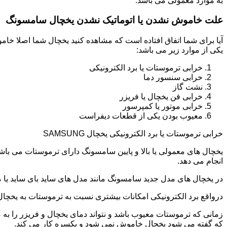
به موارد معمولی می باشد.
علت خاموش نشدن یا اتوماتیک نشدن یخچال سامسونگ
آیا برای شما اتفاق افتاده است که مشاهده کنید یخچال شما اصلا 
یکی از موارد زیر می باشد:
خرابی ترموستات یا برد الکترونیکی
خرابی سنسور دما
نشت گاز
خرابی فن یخچال یا فریزر
خرابی موتور یا کمپرسور
معیوب بودن یکی از قطعات دیفراست
خرابی ترموستات یا برد الکترونیکی یخچال SAMSUNG
یخچال های معمولی یا بالا و پایین سامسونگ دارای ترموستات می با
انجام می دهد.
در یخچال های مدل جدید سامسونگ مانند مدل های ساید بای ساید یا مد
درواقع برد الکترونیکی امکانات بیشتری نسبت به ترموستات به یخچا
زمانی که ترموستات معیوب باشد و نتواند دمای یخچال و فریزر را به
که گفته می شود یخچال خاموش نمی شود و یکسره کار می کند.