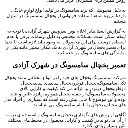
روش ممکن برای مشتریان عزیز می باشد.
به دلیل محبوبیتی که برند سامسونگ در تولید انواع لوازم خانگی
دارد،امروزه شاهد استفاده فراوانی از یخچال سامسونگ در منازل
هستیم.
به گزارش ایسنا،بنابر اعلام نوین سرویس شهرک آزادی،با توجه به
اینکه ممکن است مشکلات مختلفی به دلیل نوسانات برقی یا عدم
استفاده درست برای این محصولات به وجود بیاید،لازم است تا حتما
برای تعمیر یخچال در شهرک آزادی به یک مکان معتبر مانند یکی از
نمایندگی های سامسونگ مراجعه کنید.
تعمیر یخچال سامسونگ در شهرک آزادی
شرکت سامسونگ یخچال های خود را در انواع مختلفی مانند یخچال
تکی سامسونگ،یخچال فریزر،یخچال سایدبای ساید،یخچال
دوقلو،یخچال درتودر و...ارائه می کند.کیفیت و کارایی بالای
محصولات سامسونگ از جمله یخچال همواره زبانزد خاص و عام
بوده و این موضوع تا جایی پیش رفته است که بسیاری از افراد مدل
های مختلف یخچال را با نام سامسونگ می شناسند.
آگاهی از روش های نگهداری یخچال سامسونگ و استفاده ی درست
از آن می تواند در کیفیت و کارایی محصول در محیط های مختلف
تاثیر بسیار زیادی بگذارد.