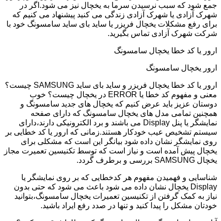
جمع شود که سبب نرسیدن سرما به یخچال نیز می شود.اگر در
شهرک آزادی یا شهرک آزادی زندگی می کنید پیشنهاد می کنیم که
برای رفع مشکلات یخچال فریزر یا ساید بای ساید سامسونگ خود با
شرکت شهرک آزادی تماس بگیرید.
ارور یا کد خطا یخچال سامسونگ
ارور یخچال سامسونگ
ارور یا کد خطا یخچال فریزر و ساید بای ساید SAMSUNG چیست؟
معنی و مفهوم کد خطا یا ERROR در یخچال چیست؟ خوب
دوستان عزیز باید عرض کنیم که یخچال های جدید سامسونگ و
همچنین تمامی مدل های یخچال سامسونگ که دارای صفحه
نمایشگر یا پنل Display می باشند و برد الکترونیکی دارند،دارای
سیستم تشخیص عیب خودکار هستند.زمانی که ارور یا کد خطایی بر
روی نمایشگر نشان داده شود بیانگر این است که مشکلی برای
یخچال پیش آمده است و نیاز است که توسط تکنیسین تعمیرت مجاز
یخچال SAMSUNG بررسی و برطرف گردد.
شناسایی و فهمیدن مفهوم هر کدخطایی که بر روی نمایشگر یا
Display یخچال نشان داده می شود باعث می شود که حتی بدون
نیاز به کمک گرفتن از تکنیسین تعمیرات یخچال سامسونگ،بتوانید
خودتان مشکل را پیدا کنید و تنها در صدد رفع ایراد باشید.