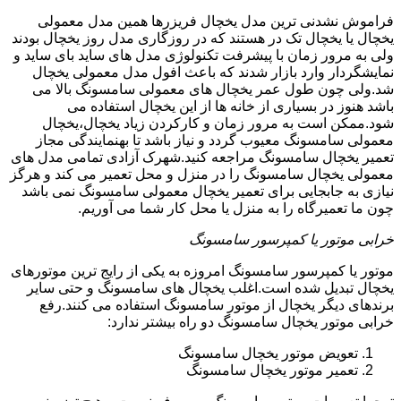
فراموش نشدنی ترین مدل یخچال فریزرها همین مدل معمولی
یخچال یا یخچال تک در هستند که در روزگاری مدل روز یخچال بودند
ولی به مرور زمان با پیشرفت تکنولوژی مدل های ساید بای ساید و
نمایشگردار وارد بازار شدند که باعث افول مدل معمولی یخچال
شد.ولی چون طول عمر یخچال های معمولی سامسونگ بالا می
باشد هنوز در بسیاری از خانه ها از این یخچال استفاده می
شود.ممکن است به مرور زمان و کارکردن زیاد یخچال،یخچال
معمولی سامسونگ معیوب گردد و نیاز باشد تا بهنمایندگی مجاز
تعمیر یخچال سامسونگ مراجعه کنید.شهرک آزادی تمامی مدل های
معمولی یخچال سامسونگ را در منزل و محل تعمیر می کند و هرگز
نیازی به جابجایی برای تعمیر یخچال معمولی سامسونگ نمی باشد
چون ما تعمیرگاه را به منزل یا محل کار شما می آوریم.
خرابی موتور یا کمپرسور سامسونگ
موتور یا کمپرسور سامسونگ امروزه به یکی از رایج ترین موتورهای
یخچال تبدیل شده است.اغلب یخچال های سامسونگ و حتی سایر
برندهای دیگر یخچال از موتور سامسونگ استفاده می کنند.رفع
خرابی موتور یخچال سامسونگ دو راه بیشتر ندارد:
تعویض موتور یخچال سامسونگ
تعمیر موتور یخچال سامسونگ