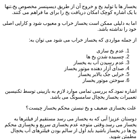
یخساز ها با تولید یخ و خروج آن از طریق دیسپنسر مخصوص یخ،تنها
با یک اشاره کوچک امکان دریافت یخ را برای ما فراهم می کنند.
اما به دلیلی ممکن است یخساز خراب و معیوب شود و کارایی اصلی
خود را نداشته باشد.
از جمله مواردی که یخساز خراب می شود می توان به:
عدم یخ سازی
چسبیده شدن یخ ها
عدم رسیدن آب به یخساز
صدای آزار دهنده موتور یخساز
خرابی جک بالابر یخساز
سوختن موتور یخساز
اشاره نمود.که بررسی تمامی موارد لازم به بازبینی توسط تکنیسین
تعمیرات یخساز یخچال سامسونگ می باشد.
علت یخسازی ضعیف و یخ نبستن محکم یخساز چیست؟
دوستان عزیز! آبی که به یخساز می رسد مستقیم از فیلترها به
یخساز می رسد.وقتی متوجه عدم یخسازی سریع و یخسازی محکم
یخ ها در یخساز باشید باید اول از سالم بودن فیلترهای آب یخچال
مطمئن شوید.