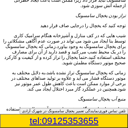
سامسونگ نباید قرار داد زیرا ممکن است باعث ایجاد خطراتی
ازجمله آتش سوزی شود.
تراز بودن یخچال سامسونگ
توجه کنید که یخچال را درجایی صاف قرار دهید
شیب هایی که در کف منازل و آشپزخانه هنگام سرامیک کاری
توسط بنا ایجاد می شود می تواند در صورت عدم آگاهی مشکلاتی را
برای یخچال سامسونگ به وجود بیاورد.زمانی که یخچال سامسونگ
را در یک محیط نصب می کنید و قصد دارید از آن برای مصارف
مختلف استفاده کنید،حتماً یخچال را تراز کرده و از کیفیت و کارکرد
صحیح موتور دستگاه مطمئن شوید.
زمانی که یخچال سامسونگ تراز نشده باشد،به دلایل مختلف به
موتور دستگاه فشار می آید و علاوه بر تولید صداهای مختلف در
برخی از موارد ممکن است باعث کاهش طول عمر موتور نیز
شود.همچنین در عملکرد گاز مبرد اختلال ایجاد می کند.
منبع آب یخچال سامسونگ
شما می توانید از دستگاه تصفیه برای منبع آب یخچال خود استفاده
تلفن تماس فوری
نمایندگی تعمیر یخچال سامسونگ در شهرک آزادی
کنید
tel:09125353655
در دفترچه راهنمای یخچال سامسونگ قسمت ویژه ای به منبع آب