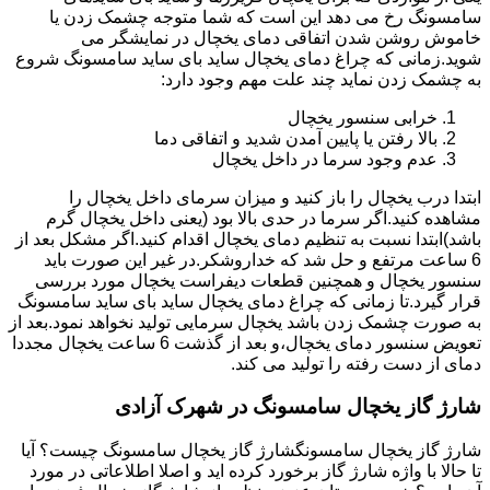
سامسونگ رخ می دهد این است که شما متوجه چشمک زدن یا
خاموش روشن شدن اتفاقی دمای یخچال در نمایشگر می
شوید.زمانی که چراغ دمای یخچال ساید بای ساید سامسونگ شروع
به چشمک زدن نماید چند علت مهم وجود دارد:
خرابی سنسور یخچال
بالا رفتن یا پایین آمدن شدید و اتفاقی دما
عدم وجود سرما در داخل یخچال
ابتدا درب یخچال را باز کنید و میزان سرمای داخل یخچال را
مشاهده کنید.اگر سرما در حدی بالا بود (یعنی داخل یخچال گرم
باشد)ابتدا نسبت به تنظیم دمای یخچال اقدام کنید.اگر مشکل بعد از
6 ساعت مرتفع و حل شد که خداروشکر.در غیر این صورت باید
سنسور یخچال و همچنین قطعات دیفراست یخچال مورد بررسی
قرار گیرد.تا زمانی که چراغ دمای یخچال ساید بای ساید سامسونگ
به صورت چشمک زدن باشد یخچال سرمایی تولید نخواهد نمود.بعد از
تعویض سنسور دمای یخچال،و بعد از گذشت 6 ساعت یخچال مجددا
دمای از دست رفته را تولید می کند.
شارژ گاز یخچال سامسونگ در شهرک آزادی
شارژ گاز یخچال سامسونگشارژ گاز یخچال سامسونگ چیست؟ آیا
تا حالا با واژه شارژ گاز برخورد کرده اید و اصلا اطلاعاتی در مورد