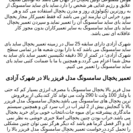
علایق و رژیم غذایی هر شخص را دارد.ساید بای ساید سامسونگ از
به روزترین تکنولوژی روز و مدرن یخچال استفاده می کند و هر
مورد خرابی آن نیازمند این می باشد که فقط تعمیرکار مجاز یخچال
ساید بای ساید سامسونگ آن را تعمیر نماید.و سپردن تعمیر یخچال
ساید بای ساید سامسونگ به سایر تعمیرکاران بدون مجوز کار
عاقلانه ای نمی باشد.
شهرک آزادی دارای سابقه 25 سال در زمینه تعمیر یخچال ساید بای
ساید سامسونگ می باشد که با دارا بودن شعبه ها در تمامی سطح
شهرک آزادی؛ در کمتر از 30 دقیقه تکنیسین تعمیر ساید بای ساید به
محل شما اعزام می گردد.و همچنین با ما با ضمانت کتبی ساید بای
ساید سامسونگ را تعمیر می کنیم.
تعمیر یخچال سامسونگ مدل فریزر بالا در شهرک آزادی
مدل فریز بالا یخچال سامسونگ با مصرف انرژی بسیار کم که حتی
با ولتاژ 100 ولت تا 290 ولت می تواند کار کند،یکی از پرفروش
ترین یخچال های سامسونگ می باشد.یخچال سامسونگ مدل فریزر
بالا با گنجایش بیش از 2 لیتر آب در آب سرد کن و همچنین سیستم
ماندگاری پیشرفته برای میوه جات،انتخاب خوبی برای خرید یخچال
می باشد.خراب بودن چنین یخچالی اصلا خبری خوشی به نظر نمی
آید و اگر فصل گرما هم باشد که دیگر هرگز نمی توان چنین مشکلی
را تحمل کرد.درخواست تعمیر یخچال سامسونگ مدل فریزر بالا را