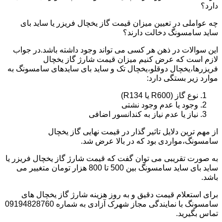
دارد؟
چه عواملی در تعیین میزان قیمت گاز یخچال فریزر یا ساید بای
ساید سامسونگ دخالت دارند؟
این سوالات در ذهن هر کسی می تواند وجود داشته باشد.در جواب
لازم است که عرض کنیم میزان قیمت شارژ گاز یخچال
فریزرها،یخچال دوقلو،یخچال تک و ساید بای سایدهای سامسونگ به
موارد زیر بستگی دارد:
نوع گاز (R600 یا R134)
وجود یا عدم وجود نشتی
نیاز یا عدم نیاز به کندانسور اضافی
از مهم ترین دلایل تاثیر گذار در قیمت نهایی گاز یخچال
سامسونگ،مواردی بود که در بالا عرض شد.
به صورت تقریبی می توان گفت که قیمت شارژ گاز یخچال فریزر یا
ساید بای ساید سامسونگ بین 500 تا 800 هزار تومان متغییر می
باشد.
برای استعلام قیمت دقیق و به روز هزینه شارژ گاز یخچال های
سامسونگ با نمایندگی مجاز شهرک آزادی به شماره 09194828760
تماس بگیرید.