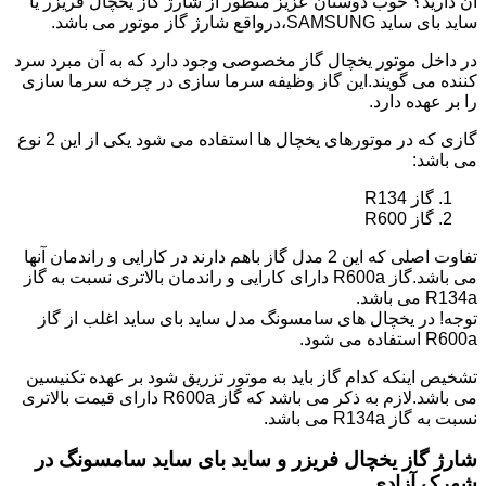
آن دارید؟ خوب دوستان عزیز منظور از شارژ گاز یخچال فریزر یا
ساید بای ساید SAMSUNG،درواقع شارژ گاز موتور می باشد.
در داخل موتور یخچال گاز مخصوصی وجود دارد که به آن مبرد سرد
کننده می گویند.این گاز وظیفه سرما سازی در چرخه سرما سازی
را بر عهده دارد.
گازی که در موتورهای یخچال ها استفاده می شود یکی از این 2 نوع
می باشد:
گاز R134
گاز R600
تفاوت اصلی که این 2 مدل گاز باهم دارند در کارایی و راندمان آنها
می باشد.گاز R600a دارای کارایی و راندمان بالاتری نسبت به گاز
R134a می باشد.
توجه! در یخچال های سامسونگ مدل ساید بای ساید اغلب از گاز
R600a استفاده می شود.
تشخیص اینکه کدام گاز باید به موتور تزریق شود بر عهده تکنیسین
می باشد.لازم به ذکر می باشد که گاز R600a دارای قیمت بالاتری
نسبت به گاز R134a می باشد.
شارژ گاز یخچال فریزر و ساید بای ساید سامسونگ در
شهرک آزادی