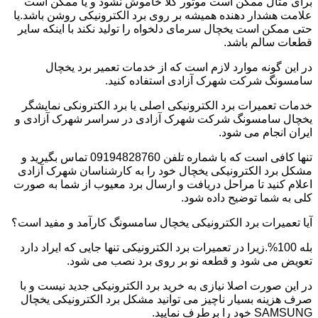
برای مثال ممکن است موتور کلا خاموش نشود و یا ممکن است
علامت هشدار دهنده همیشه بر روی برد الکترونیکی روشن باشد.یا
حتی ممکن است یخچال سرمای دلخواه را تولید نکند با اینکه سایر
قطعات سالم باشد.
در این گونه موارد لازم است که از خدمات تعمیر برد یخچال
سامسونگ شرکت شهرک آزادی استفاده کنید.
خدمات تعمیرات برد الکترونیکی اصلی یا برد الکترونکی نمایشگر
یخچال سامسونگ شرکت شهرک آزادی در سراسر شهرک آزادی و
ایران انجام می شود.
تنها کافی است که با شماره تلفن 09194828760 تماس بگیرید و
مشکل برد الکترونیکی یخچال خود را به کارشناسان شهرک آزادی
اعلام کنید تا مراحل دریافت و ارسال برد معیوب از شما به صورت
کلی به شما توضیح داده شود.
آیا تعمیرات برد الکترونیکی یخچال سامسونگ کارآمد و مفید است؟
بله 100%.زیرا در تعمیرات برد الکترونیکی تنها جایی که ایراد دارد
تعویض می شود و قطعه نو بر روی برد نصب می شود.
در این صورت اصلا نیازی به خرید برد الکترونیکی جدید نیست و با
صرف هزینه بسیار ناچیز می توانید مشکل برد الکترونیکی یخچال
SAMSUNG خود را برطرف نمایید.