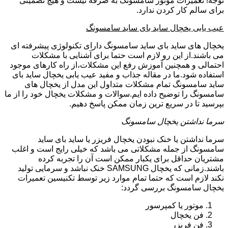
توجه! تعمیرات موتور سامسونگ به صرفه نیست و هیچ تضمینی
برای سالم کار کردن ندارد.
عیب یابی یخچال ساید بای ساید سامسونگ
یخچال های ساید بای ساید سامسونگ دارای تکنولوژی پیشرفته ای
می باشند.از این رو لازم است حتما برای آشنایی با مشکلات
احتمالی و همچنین آموزش رفع این مشکلات،از راه کارهای موجود
استفاده شود.ما در مقاله جذاب و مفید عیب یابی یخچال ساید بای
ساید سامسونگ تمام مشکلات متداول این مدل از یخچال های
سامسونگ را توضیح داده ایم.سوالات و مشکلات یخچال خود را از ما
بپرسید تا در سریع ترین زمان ممکن پاسخ دهیم.
سرما نداشتن یخچال سامسونگ
سرما نداشتن یا خنک نبودن یخچال فریزر یا ساید بای ساید
سامسونگ از جمله مشکلاتی می باشد که خیلی رایج است و اغلب
مشتریان حداقل برای یکبار ممکن است آن را تجربه کرده
باشند.زمانی که یخچال SAMSUNG خنک نباشد و سرمایی تولید
نکند لازم است که حتما تمام موارد زیر توسط تکنیسین تعمیرات
یخچال سامسونگ بررسی گردد:
موتور یا کمپرسور
فن یخچال
فن فریزر