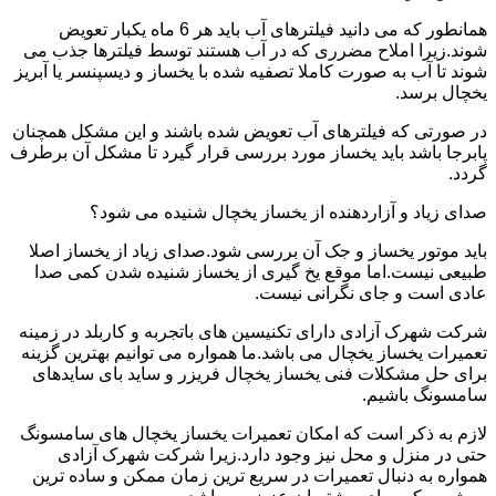
همانطور که می دانید فیلترهای آب باید هر 6 ماه یکبار تعویض
شوند.زیرا املاح مضرری که در آب هستند توسط فیلترها جذب می
شوند تا آب به صورت کاملا تصفیه شده با یخساز و دیسپنسر یا آبریز
یخچال برسد.
در صورتی که فیلترهای آب تعویض شده باشند و این مشکل همچنان
پابرجا باشد باید یخساز مورد بررسی قرار گیرد تا مشکل آن برطرف
گردد.
صدای زیاد و آزاردهنده از یخساز یخچال شنیده می شود؟
باید موتور یخساز و جک آن بررسی شود.صدای زیاد از یخساز اصلا
طبیعی نیست.اما موقع یخ گیری از یخساز شنیده شدن کمی صدا
عادی است و جای نگرانی نیست.
شرکت شهرک آزادی دارای تکنیسین های باتجربه و کاربلد در زمینه
تعمیرات یخساز یخچال می باشد.ما همواره می توانیم بهترین گزینه
برای حل مشکلات فنی یخساز یخچال فریزر و ساید بای سایدهای
سامسونگ باشیم.
لازم به ذکر است که امکان تعمیرات یخساز یخچال های سامسونگ
حتی در منزل و محل نیز وجود دارد.زیرا شرکت شهرک آزادی
همواره به دنبال تعمیرات در سریع ترین زمان ممکن و ساده ترین