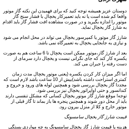
دوستان عزیز همیشه توجه کنید که برای فهمیدن این نکته گاز موتور
واقعا کم شده است یا نه باید تعمیرکار یخچال با فشار سنج گاز
موتور را اندازه بگیرید و در صورت مشاهده افت فشار گاز باید اقدام
به شارژ گاز یخچال نماید.
شارژ گاز موتور یا کمپرسور یخچال می تواند در محل انجام می شود
و نیازی به جابجایی یخچال به تعمیرگاه نمی باشد.
بعد از شارژ گاز،موتور ممکن است یخچال تا 6 ساعت هم به صورت
یکسره کار کند که جای نگرانی نیست و یخچال دارد سرمای از
دست رفته را جبران می کند.
اما اگر میزان کار کردن یکسره (یعنی موتور یخچال مدت زمان
کمتری استراحت داشته باشد)بیش از 10 ساعت باشد لازم است که
مجددا گاز یخچال بررسی شود و همچنین لوله های ورود و خروج و
کندانسور و حتی اواپراتور یخچال نیز بررسی شود.
توجه! موقع شارژ گاز موتور یخچال کسانی که مشکل تنفسی دارند
باید از محل دور شوند و همچنین پنجره ها باز بماند تا گاز قبلی از
موتور خارج و کلا از منزل بیرون رود.
قیمت شارژ گاز یخچال سامسونگ
هزینه یا قیمت شارژ گاز یخچال سامسونگ به چه مواردی بستگی