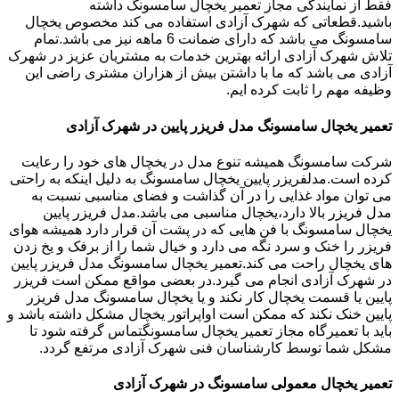
فقط از نمایندگی مجاز تعمیر یخچال سامسونگ داشته
باشید.قطعاتی که شهرک آزادی استفاده می کند مخصوص یخچال
سامسونگ می باشد که دارای ضمانت 6 ماهه نیز می باشد.تمام
تلاش شهرک آزادی ارائه بهترین خدمات به مشتریان عزیز در شهرک
آزادی می باشد که ما با داشتن بیش از هزاران مشتری راضی این
وظیفه مهم را ثابت کرده ایم.
تعمیر یخچال سامسونگ مدل فریزر پایین در شهرک آزادی
شرکت سامسونگ همیشه تنوع مدل در یخچال های خود را رعایت
کرده است.مدلفریزر پایین یخچال سامسونگ به دلیل اینکه به راحتی
می توان مواد غذایی را در آن گذاشت و فضای مناسبی نسبت به
مدل فریزر بالا دارد،یخچال مناسبی می باشد.مدل فریزر پایین
یخچال سامسونگ با فن هایی که در پشت آن قرار دارد همیشه هوای
فریزر را خنک و سرد نگه می دارد و خیال شما را از برفک و یخ زدن
های یخچال راحت می کند.تعمیر یخچال سامسونگ مدل فریزر پایین
در شهرک آزادی انجام می گیرد.در بعضی مواقع ممکن است فریزر
پایین یا قسمت یخچال کار نکند و یا یخچال سامسونگ مدل فریزر
پایین خنک نکند که ممکن است اواپراتور یخچال مشکل داشته باشد و
باید با تعمیرگاه مجاز تعمیر یخچال سامسونگتماس گرفته شود تا
مشکل شما توسط کارشناسان فنی شهرک آزادی مرتفع گردد.
تعمیر یخچال معمولی سامسونگ در شهرک آزادی