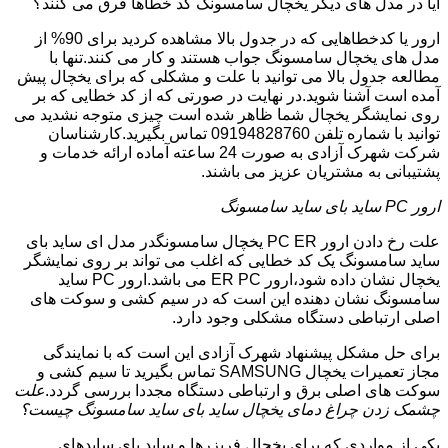
آیا در مدل های دیگر یخچال سامسونگ کد خطاها فرق می کنند؟
ارور یا کدخطاهایی که در جدول بالا مشاهده کردید برای 90% از
مدل های یخچال سامسونگ جواب هستند و کار می کنند.تنها با
مطالعه جدول بالا می توانید با علت و مشکلی که برای یخچال پیش
آمده است آشنا شوید.در نهایت در صورتی که از کد خطایی که بر
روی نمایشگر یخچال شما ظاهر شده است چیزی متوجه نشدید می
توانید با شماره تلفن 09194828760 تماس بگیرید.کارشناسان
شرکت شهرک آزادی به صورت 24 ساعته آماده ارائه خدمات و
پشتیبانی به مشتریان عزیز می باشند.
ارور PC ساید بای ساید سامسونگ
علت رخ دادن ارور PC ER یخچال سامسونگدر مدل ای ساید بای
ساید سامسونگ یک کد خطایی که اغلب می تواند بر روی نمایشگر
یخچال نشان داده شود،ارور ER PC می باشد.ارور PC ساید
سامسونگ نشان دهنده این است که در سیم کشی و سوکت های
اصلی ارتباطی دستگاه مشکلی وجود دارد.
برای حل مشکل پیشنهاد شهرک آزادی این است که با نمایندگی
مجاز تعمیرات یخچال SAMSUNG تماس بگیرید تا سیم کشی و
سوکت های اصلی برق و ارتباطی دستگاه مجددا بررسی گردد.
علت
چشمک زدن چراغ دمای یخچال ساید بای ساید سامسونگ چیست؟
یکی از مواردی که برای یخچال فریزرها و ساید بای سایدهای