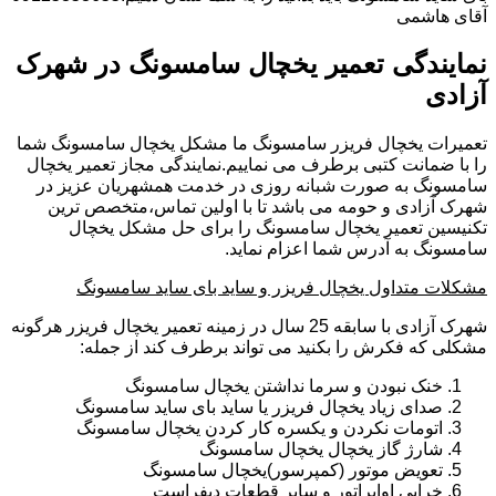
آقای هاشمی
نمایندگی تعمیر یخچال سامسونگ در شهرک
آزادی
تعمیرات یخچال فریزر سامسونگ ما مشکل یخچال سامسونگ شما
را با ضمانت کتبی برطرف می نماییم.نمایندگی مجاز تعمیر یخچال
سامسونگ به صورت شبانه روزی در خدمت همشهریان عزیز در
شهرک آزادی و حومه می باشد تا با اولین تماس،متخصص ترین
تکنیسین تعمیر یخچال سامسونگ را برای حل مشکل یخچال
سامسونگ به آدرس شما اعزام نماید.
مشکلات متداول یخچال فریزر و ساید بای ساید سامسونگ
شهرک آزادی با سابقه 25 سال در زمینه تعمیر یخچال فریزر هرگونه
مشکلی که فکرش را بکنید می تواند برطرف کند از جمله:
خنک نبودن و سرما نداشتن یخچال سامسونگ
صدای زیاد یخچال فریزر یا ساید بای ساید سامسونگ
اتومات نکردن و یکسره کار کردن یخچال سامسونگ
شارژ گاز یخچال یخچال سامسونگ
تعویض موتور (کمپرسور)یخچال سامسونگ
خرابی اواپراتور و سایر قطعات دیفراست