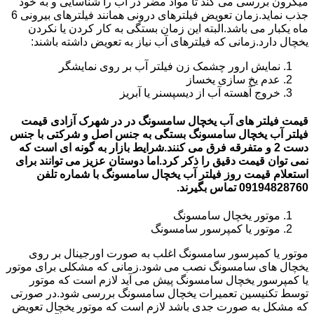
میکرون بررسی می کند تا مواد مضر در آب را شناسایی و به خود
جذب نماید.زمان تعویض فیلترهای درونی همانند فیلترهای بیرونی 6
ماه یکبار می باشد.البته این زمان بستگی به کار کردن یا نکردن
یخچال دارد.زمانی که فیلترهای آب نیاز به تعویض داشته باشند:
نمایش ارور چشمک زن فیلتر آب بر روی نمایشگر
عدم یخ سازی یخساز
خروج آهسته آب از دیسپسنر یا آبریز
قیمت فیلتر های آب یخچال سامسونگ در در شهرک آزادی قیمت
فیلتر آب یخچال سامسونگ بستگی به جنس اصل و شرکتی با جنس
دست 2 و متفرقه فرق می کنند.شرایط بازار به گونه ای است که
نمی توان قیمت دقیق را ذکر کرد.اما دوستان عزیز می توانند برای
استعلام قیمت روز فیلتر آب یخچال سامسونگ با شماره تلفن
09194828760 تماس بگیرند.
موتور یخچال سامسونگ
موتور یا کمپرسور سامسونگ
موتور یا کمپرسور سامسونگ اغلب به صورت اورجینال بر روی
یخچال های سامسونگ نصب می شود.زمانی که مشکلی برای موتور
یا کمپرسور یخچال سامسونگ پیش می آید لازم است که موتور
توسط تکنیسین تعمیرات یخچال سامسونگ بررسی شود.در صورتی
که مشکل به صورت جدی باشد لازم است که موتور یخچال تعویض