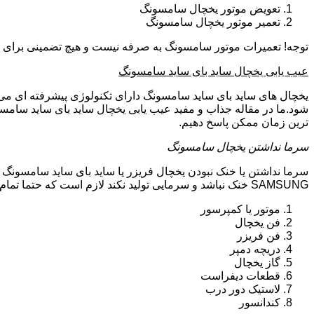
تعویض موتور یخچال سامسونگ
تعمیر موتور یخچال سامسونگ
توجه! تعمیرات موتور سامسونگ به صرفه نیست و هیچ تضمینی برای سا
عیب یابی یخچال ساید بای ساید سامسونگ
یخچال های ساید بای ساید سامسونگ دارای تکنولوژی پیشرفته ای می ب
شود.ما در مقاله جذاب و مفید عیب یابی یخچال ساید بای ساید سامسو
ترین زمان ممکن پاسخ دهیم.
سرما نداشتن یخچال سامسونگ
سرما نداشتن یا خنک نبودن یخچال فریزر یا ساید بای ساید سامسونگ 
SAMSUNG خنک نباشد و سرمایی تولید نکند لازم است که حتما تمام موارد زیر توسط تکنیسین تعمیرات یخچال سامسونگ بررسی گردد:
موتور یا کمپرسور
فن یخچال
فن فریزر
دریچه دمپر
گاز یخچال
قطعات دیفراست
لاستیک دور درب
کندانسور