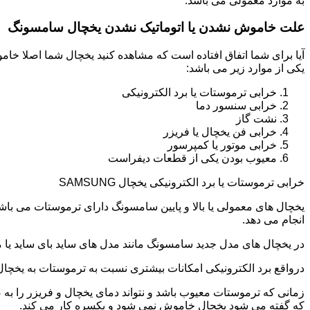
به موارد معمولی می باشد.
علت خاموش نشدن یا اتوماتیک نشدن یخچال سامسونگ
آیا برای شما اتفاق افتاده است که مشاهده کنید یخچال شما اصلا 
یکی از موارد زیر می باشد:
خرابی ترموستات یا برد الکترونیکی
خرابی سنسور دما
نشت گاز
خرابی فن یخچال یا فریزر
خرابی موتور یا کمپرسور
معیوب بودن یکی از قطعات دیفراست
خرابی ترموستات یا برد الکترونیکی یخچال SAMSUNG
یخچال های معمولی یا بالا و پایین سامسونگ دارای ترموستات می با
انجام می دهد.
در یخچال های مدل جدید سامسونگ مانند مدل های ساید بای ساید یا مد
درواقع برد الکترونیکی امکانات بیشتری نسبت به ترموستات به یخچا
زمانی که ترموستات معیوب باشد و نتواند دمای یخچال و فریزر را به
که گفته می شود یخچال خاموش نمی شود و یکسره کار می کند.