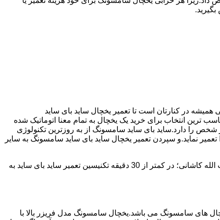
 داد.زیرا هر خرابی یخچال سامسونگ برای خود هزینه تعمیر یا
بگیرید.
ده است ما نمایندگی مجاز تعمیر ساید بای ساید SAMSUNG هستیم.آیت الله کاشانی همیشه در کنارتان است تا تعمیر یخچال ساید بای ساید
ن ممکن انجام گیرد.یخچال ساید بای ساید سامسونگ با مصرف انرژی بسیار کم و با درجه +++A امروزه مناسب ترین انتخاب برای خرید یک یخچال به تمام معنا اتوماتیک شده
 شخص را دارد.ساید بای ساید سامسونگ از به روزترین تکنولوژی
تعمیر نماید.و سپردن تعمیر یخچال ساید بای ساید سامسونگ به سایر
آیت الله کاشانی دارای سابقه 25 سال در زمینه تعمیر یخچال ساید بای ساید سامسونگ می باشد که با دارا بودن شعبه ها در تمامی سطح آیت الله کاشانی؛ در کمتر از 30 دقیقه تکنیسین تعمیر ساید بای ساید به
 290 ولت می تواند کار کند،یکی از پرفروش ترین یخچال های سامسونگ می باشد.یخچال سامسونگ مدل فریزر بالا با