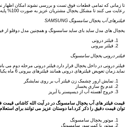
تا زمانی که تمامی قطعات فوق تست و بررسی نشوند امکان اظهار نظر
رعایت می کنند تا مشکل یخچال مشتریان عزیز به صورت 100% پایه ای و دقیق برطرف گردد.
فیلترهای آب یخچال سامسونگ SAMSUNG
یخچال های مدل ساید بای ساید سامسونگ و همچنین مدل دوقلو از فیلتر آب استفاد
فیلتر درونی
فیلتر بیرونی
فیلتر درونی یخچال سامسونگ
فیلتر درونی در داخل یخچال قرار دارد.فیلتر درونی مرحله دوم می ب
نماید.زمان تعویض فیلترهای درونی همانند فیلترهای بیرونی 6 ماه یکبار می باشد.البته این زمان بستگی به کار کردن یا نکردن یخچال دارد.زمانی که فیلترهای آب نیاز به تعویض داشته باشند:
نمایش ارور چشمک زن فیلتر آب بر روی نمایشگر
عدم یخ سازی یخساز
خروج آهسته آب از دیسپسنر یا آبریز
توان قیمت دقیق را ذکر کرد.اما دوستان عزیز می توانند برای استعلام قیمت روز فی
موتور یخچال سامسونگ
موتور یا کمپرسور سامسونگ