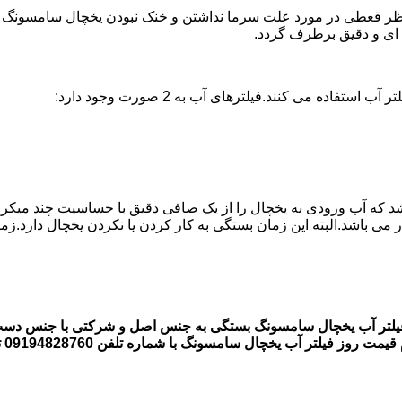
 قعطی در مورد علت سرما نداشتن و خنک نبودن یخچال سامسونگ وجود ن
ه می کنند.فیلترهای آب به 2 صورت وجود دارد:
اشد که آب ورودی به یخچال را از یک صافی دقیق با حساسیت چند میکر
لتر آب یخچال سامسونگ با شماره تلفن 09194828760 تماس بگیرند.