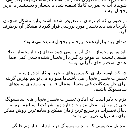
شوند تا آب به صورت کاملا تصفیه شده با یخساز و دیسپنسر یا آبریز
یخچال برسد.
در صورتی که فیلترهای آب تعویض شده باشند و این مشکل همچنان
پابرجا باشد باید یخساز مورد بررسی قرار گیرد تا مشکل آن برطرف
گردد.
صدای زیاد و آزاردهنده از یخساز یخچال شنیده می شود؟
باید موتور یخساز و جک آن بررسی شود.صدای زیاد از یخساز اصلا
طبیعی نیست.اما موقع یخ گیری از یخساز شنیده شدن کمی صدا
عادی است و جای نگرانی نیست.
شرکت اوستا دارای تکنیسین های باتجربه و کاربلد در زمینه
تعمیرات یخساز یخچال می باشد.ما همواره می توانیم بهترین گزینه
برای حل مشکلات فنی یخساز یخچال فریزر و ساید بای سایدهای
سامسونگ باشیم.
لازم به ذکر است که امکان تعمیرات یخساز یخچال های سامسونگ
حتی در منزل و محل نیز وجود دارد.زیرا شرکت اوستا همواره به
دنبال تعمیرات در سریع ترین زمان ممکن و ساده ترین روش ممکن
برای مشتریان عزیز می باشد.
به دلیل محبوبیتی که برند سامسونگ در تولید انواع لوازم خانگی