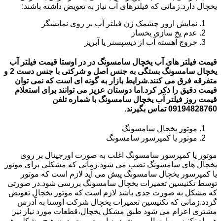
یخچال دارد.زمانی که فیلترهای آب نیاز به تعویض داشته باشند:
نمایش ارور چشمک زن فیلتر آب بر روی نمایشگر
عدم یخ سازی یخساز
خروج آهسته آب از دیسپسنر یا آبریز
قیمت فیلتر های آب یخچال سامسونگ در در اوستا قیمت فیلتر آب
یخچال سامسونگ بستگی به جنس اصل و شرکتی با جنس دست 2 و
متفرقه فرق می کنند.شرایط بازار به گونه ای است که نمی توان
قیمت دقیق را ذکر کرد.اما دوستان عزیز می توانند برای استعلام
قیمت روز فیلتر آب یخچال سامسونگ با شماره تلفن
09194828760 تماس بگیرند.
موتور یخچال سامسونگ
موتور یا کمپرسور سامسونگ
موتور یا کمپرسور سامسونگ اغلب به صورت اورجینال بر روی
یخچال های سامسونگ نصب می شود.زمانی که مشکلی برای موتور
یا کمپرسور یخچال سامسونگ پیش می آید لازم است که موتور
توسط تکنیسین تعمیرات یخچال سامسونگ بررسی شود.در صورتی
که مشکل به صورت جدی باشد لازم است که موتور یخچال تعویض
گردد.زمانی که تکنیسین تعمیرات یخچال شرکت اوستا به آدرس
مشتری اعزام می شود طبق مشکل یخچال،قطعات مورد نیاز نیز
همراه تکنیسین ارسال می شود.به این صورت بدون هیچ مشکلی هم