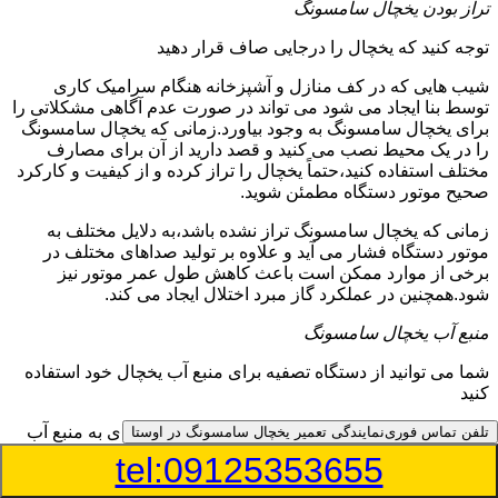
تراز بودن یخچال سامسونگ
توجه کنید که یخچال را درجایی صاف قرار دهید
شیب هایی که در کف منازل و آشپزخانه هنگام سرامیک کاری
توسط بنا ایجاد می شود می تواند در صورت عدم آگاهی مشکلاتی را
برای یخچال سامسونگ به وجود بیاورد.زمانی که یخچال سامسونگ
را در یک محیط نصب می کنید و قصد دارید از آن برای مصارف
مختلف استفاده کنید،حتماً یخچال را تراز کرده و از کیفیت و کارکرد
صحیح موتور دستگاه مطمئن شوید.
زمانی که یخچال سامسونگ تراز نشده باشد،به دلایل مختلف به
موتور دستگاه فشار می آید و علاوه بر تولید صداهای مختلف در
برخی از موارد ممکن است باعث کاهش طول عمر موتور نیز
شود.همچنین در عملکرد گاز مبرد اختلال ایجاد می کند.
منبع آب یخچال سامسونگ
شما می توانید از دستگاه تصفیه برای منبع آب یخچال خود استفاده
کنید
در دفترچه راهنمای یخچال سامسونگ قسمت ویژه ای به منبع آب
تلفن تماس فوری
نمایندگی تعمیر یخچال سامسونگ در اوستا
آن و راهنمایی لازم در زمینه نصب و استفاده از آن اختصاص داده
tel:09125353655
شده است.برخی از مدل های یخچال سامسونگ دارای منبع آبریز
بوده و آبی خنک را به شما تحویل می دهند.برخی دیگر نیز آب را به