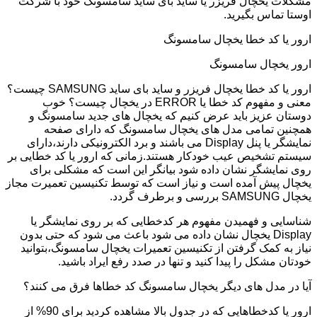
مشکلات یخچال فریزر یا ساید بای ساید سامسونگ خود با شرکت
اوستا تماس بگیرید.
ارور یا کد خطا یخچال سامسونگ
ارور یخچال سامسونگ
ارور یا کد خطا یخچال فریزر و ساید بای ساید SAMSUNG چیست؟
معنی و مفهوم کد خطا یا ERROR در یخچال چیست؟ خوب
دوستان عزیز باید عرض کنیم که یخچال های جدید سامسونگ و
همچنین تمامی مدل های یخچال سامسونگ که دارای صفحه
نمایشگر یا پنل Display می باشند و برد الکترونیکی دارند،دارای
سیستم تشخیص عیب خودکار هستند.زمانی که ارور یا کد خطایی بر
روی نمایشگر نشان داده شود بیانگر این است که مشکلی برای
یخچال پیش آمده است و نیاز است که توسط تکنیسین تعمیرت مجاز
یخچال SAMSUNG بررسی و برطرف گردد.
شناسایی و فهمیدن مفهوم هر کدخطایی که بر روی نمایشگر یا
Display یخچال نشان داده می شود باعث می شود که حتی بدون
نیاز به کمک گرفتن از تکنیسین تعمیرات یخچال سامسونگ،بتوانید
خودتان مشکل را پیدا کنید و تنها در صدد رفع ایراد باشید.
آیا در مدل های دیگر یخچال سامسونگ کد خطاها فرق می کنند؟
ارور یا کدخطاهایی که در جدول بالا مشاهده کردید برای 90% از