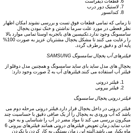
قطعات دیفراست
لاستیک دور درب
کندانسور
تا زمانی که تمامی قطعات فوق تست و بررسی نشوند امکان اظهار
نظر قعطی در مورد علت سرما نداشتن و خنک نبودن یخچال
سامسونگ وجود ندارد.تکنیسین های باتجربه اوستا تمامی موارد بالا
را رعایت می کنند تا مشکل یخچال مشتریان عزیز به صورت 100%
پایه ای و دقیق برطرف گردد.
فیلترهای آب یخچال سامسونگ SAMSUNG
یخچال های مدل ساید بای ساید سامسونگ و همچنین مدل دوقلو از
فیلتر آب استفاده می کنند.فیلترهای آب به 2 صورت وجود دارد:
فیلتر درونی
فیلتر بیرونی
فیلتر درونی یخچال سامسونگ
فیلتر درونی در داخل یخچال قرار دارد.فیلتر درونی مرحله دوم می
باشد که آب ورودی به یخچال را از یک صافی دقیق با حساسیت چند
میکرون بررسی می کند تا مواد مضر در آب را شناسایی و به خود
جذب نماید.زمان تعویض فیلترهای درونی همانند فیلترهای بیرونی 6
ماه یکبار می باشد.البته این زمان بستگی به کار کردن یا نکردن