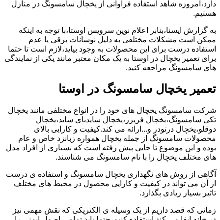
دارد،امروزه شاهد استفاده فراوانی از یخچال سامسونگ در منازل
هستیم.
به گزارش ایسنا،بنابر اعلام نوین سرویس اوستا،با توجه به اینکه
ممکن است مشکلات مختلفی به دلیل نوسانات برقی یا عدم
استفاده درست برای این محصولات به وجود بیاید،لازم است تا حتما
برای تعمیر یخچال در اوستا به یک مکان معتبر مانند یکی از نمایندگی
های سامسونگ مراجعه کنید.
تعمیر یخچال سامسونگ در اوستا
شرکت سامسونگ یخچال های خود را در انواع مختلفی مانند یخچال
تکی سامسونگ،یخچال فریزر،یخچال سایدبای ساید،یخچال
دوقلو،یخچال درتودر و...ارائه می کند.کیفیت و کارایی بالای
محصولات سامسونگ از جمله یخچال همواره زبانزد خاص و عام
بوده و این موضوع تا جایی پیش رفته است که بسیاری از افراد مدل
های مختلف یخچال را با نام سامسونگ می شناسند.
آگاهی از روش های نگهداری یخچال سامسونگ و استفاده ی درست
از آن می تواند در کیفیت و کارایی محصول در محیط های مختلف
تاثیر بسیار زیادی بگذارد.
زمانی که قصد داریم از یک وسیله ی الکتریکی که نقش مهمی نیز
در خانه ایفا می کند استفاده کنیم،حتما باید تمامی اصول ایمنی را