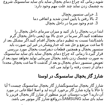
شوید.زمانی که چراغ دمای یخچال ساید بای ساید سامسونگ شروع
به چشمک زدن نماید چند علت مهم وجود دارد:
خرابی سنسور یخچال
بالا رفتن یا پایین آمدن شدید و اتفاقی دما
عدم وجود سرما در داخل یخچال
ابتدا درب یخچال را باز کنید و میزان سرمای داخل یخچال را
مشاهده کنید.اگر سرما در حدی بالا بود (یعنی داخل یخچال گرم
باشد)ابتدا نسبت به تنظیم دمای یخچال اقدام کنید.اگر مشکل بعد از
6 ساعت مرتفع و حل شد که خداروشکر.در غیر این صورت باید
سنسور یخچال و همچنین قطعات دیفراست یخچال مورد بررسی
قرار گیرد.تا زمانی که چراغ دمای یخچال ساید بای ساید سامسونگ
به صورت چشمک زدن باشد یخچال سرمایی تولید نخواهد نمود.بعد از
تعویض سنسور دمای یخچال،و بعد از گذشت 6 ساعت یخچال مجددا
دمای از دست رفته را تولید می کند.
شارژ گاز یخچال سامسونگ در اوستا
شارژ گاز یخچال سامسونگشارژ گاز یخچال سامسونگ چیست؟ آیا
تا حالا با واژه شارژ گاز برخورد کرده اید و اصلا اطلاعاتی در مورد
آن دارید؟ خوب دوستان عزیز منظور از شارژ گاز یخچال فریزر یا
ساید بای ساید SAMSUNG،درواقع شارژ گاز موتور می باشد.