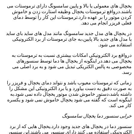
یخچال های معمولی یا بالا و پایین سامسونگ دارای ترموستات می
باشند.درواقع ترموستات یخچال وظیفه استارت زدن و خاموش
کردن موتور را بر عهده دارد.ترموستات این کار را توسط دمای
فعلی فریزر انجام می دهد.
در یخچال های مدل جدید سامسونگ مانند مدل های ساید بای ساید
یا مدل های جدید بالا پایین،به جای ترموستات از برد الکترونیکی
استفاده می شود.
درواقع برد الکترونیکی امکانات بیشتری نسبت به ترموستات به
یخچال می دهد.در اینگونه از یخچال ها دما توسط سنسورهای
مخصوصی به پالس الکتریکی تبدیل می شود و به برد اصلی می
رسد.
زمانی که ترموستات معیوب باشد و نتواند دمای یخچال و فریزر را
به صورت دقیق به دست بیاورد و یا برد الکترونیکی این مشکل را
داشته باشد،دستور خاموش شدن موتور یخچال داده نمی شود.به
اینگونه است که گفته می شود یخچال خاموش نمی شود و یکسره
کار می کند.
خرابی سنسور دما یخچال سامسونگ
سنسور دما در یخچال های جدید وجود دارد.یخچال هایی که از برد
الکترونیکی استفاده می کنند دارای سنسور می باشند.این سنسور