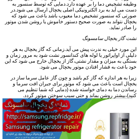
وظیفه تشخیص دما را بر عهده دارد.دمایی که توسط سنسور به
دست می آید به برد الکترونیکی اصلی یخچال ارسال می شود.در
صورتی که سنسور تشخیص دما معیوب باشد باعث می شود که
یخچال نتواند به صورت صحیح دستور خاموش یا روشن شدن موتور
را صادر نماید.
نشت گاز یخچال سامسونگ
این مورد خیلی به ندرت پیش می آید.زمانی که گاز یخچال به هر
دلیلی از اواپراتور یا لوله های کندانسور نشت شود به مرور زمان و
بستگی به میزان و مقدار نشتی،گاز از یخچال خارج می شود که این
خود باعث به فشار افتادن موتور یخچال می شود.
زیرا به هر اندازه که گاز کم باشد و چون گاز عامل سرما ساز در
یخچال است باعث می شود که موتور برای جبران افت سرما و
رساندن دما به دمای خواسته شده (دمایی که شما تنظیم می
کنید)،بیشتر روشن بماند و حتی سبب سوختن موتور گردد.