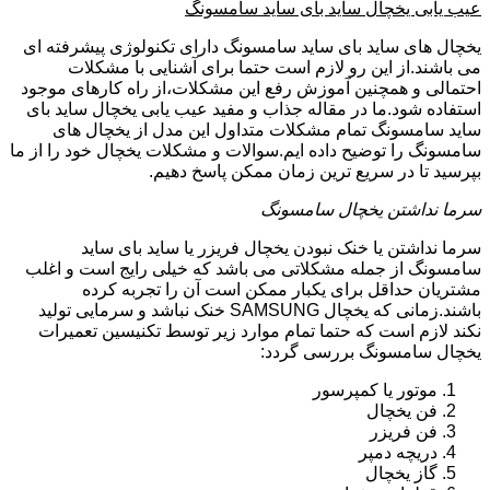
عیب یابی یخچال ساید بای ساید سامسونگ
یخچال های ساید بای ساید سامسونگ دارای تکنولوژی پیشرفته ای
می باشند.از این رو لازم است حتما برای آشنایی با مشکلات
احتمالی و همچنین آموزش رفع این مشکلات،از راه کارهای موجود
استفاده شود.ما در مقاله جذاب و مفید عیب یابی یخچال ساید بای
ساید سامسونگ تمام مشکلات متداول این مدل از یخچال های
سامسونگ را توضیح داده ایم.سوالات و مشکلات یخچال خود را از ما
بپرسید تا در سریع ترین زمان ممکن پاسخ دهیم.
سرما نداشتن یخچال سامسونگ
سرما نداشتن یا خنک نبودن یخچال فریزر یا ساید بای ساید
سامسونگ از جمله مشکلاتی می باشد که خیلی رایج است و اغلب
مشتریان حداقل برای یکبار ممکن است آن را تجربه کرده
باشند.زمانی که یخچال SAMSUNG خنک نباشد و سرمایی تولید
نکند لازم است که حتما تمام موارد زیر توسط تکنیسین تعمیرات
یخچال سامسونگ بررسی گردد:
موتور یا کمپرسور
فن یخچال
فن فریزر
دریچه دمپر
گاز یخچال