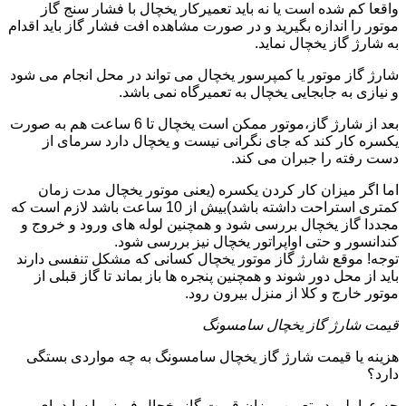
واقعا کم شده است یا نه باید تعمیرکار یخچال با فشار سنج گاز
موتور را اندازه بگیرید و در صورت مشاهده افت فشار گاز باید اقدام
به شارژ گاز یخچال نماید.
شارژ گاز موتور یا کمپرسور یخچال می تواند در محل انجام می شود
و نیازی به جابجایی یخچال به تعمیرگاه نمی باشد.
بعد از شارژ گاز،موتور ممکن است یخچال تا 6 ساعت هم به صورت
یکسره کار کند که جای نگرانی نیست و یخچال دارد سرمای از
دست رفته را جبران می کند.
اما اگر میزان کار کردن یکسره (یعنی موتور یخچال مدت زمان
کمتری استراحت داشته باشد)بیش از 10 ساعت باشد لازم است که
مجددا گاز یخچال بررسی شود و همچنین لوله های ورود و خروج و
کندانسور و حتی اواپراتور یخچال نیز بررسی شود.
توجه! موقع شارژ گاز موتور یخچال کسانی که مشکل تنفسی دارند
باید از محل دور شوند و همچنین پنجره ها باز بماند تا گاز قبلی از
موتور خارج و کلا از منزل بیرون رود.
قیمت شارژ گاز یخچال سامسونگ
هزینه یا قیمت شارژ گاز یخچال سامسونگ به چه مواردی بستگی
دارد؟
چه عواملی در تعیین میزان قیمت گاز یخچال فریزر یا ساید بای