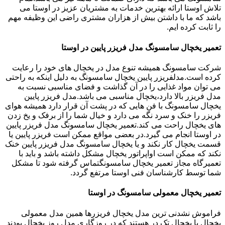
تلاش اوستا ارائه بهترین خدمات به مشتریان عزیز در اوستا می
باشد که ما با داشتن بیش از هزاران مشتری راضی این وظیفه مهم
را ثابت کرده ایم.
تعمیر یخچال سامسونگ مدل فریزر پایین در اوستا
شرکت سامسونگ همیشه تنوع مدل در یخچال های خود را رعایت
کرده است.مدلفریزر پایین یخچال سامسونگ به دلیل اینکه به راحتی
می توان مواد غذایی را در آن گذاشت و فضای مناسبی نسبت به
مدل فریزر بالا دارد،یخچال مناسبی می باشد.مدل فریزر پایین
یخچال سامسونگ با فن هایی که در پشت آن قرار دارد همیشه هوای
فریزر را خنک و سرد نگه می دارد و خیال شما را از برفک و یخ زدن
های یخچال راحت می کند.تعمیر یخچال سامسونگ مدل فریزر پایین
در اوستا انجام می گیرد.در بعضی مواقع ممکن است فریزر پایین یا
قسمت یخچال کار نکند و یا یخچال سامسونگ مدل فریزر پایین خنک
نکند که ممکن است اواپراتور یخچال مشکل داشته باشد و باید با
تعمیرگاه مجاز تعمیر یخچال سامسونگتماس گرفته شود تا مشکل
شما توسط کارشناسان فنی اوستا مرتفع گردد.
تعمیر یخچال معمولی سامسونگ در اوستا
فراموش نشدنی ترین مدل یخچال فریزرها همین مدل معمولی
یخچال یا یخچال تک در هستند که در روزگاری مدل روز یخچال بودند