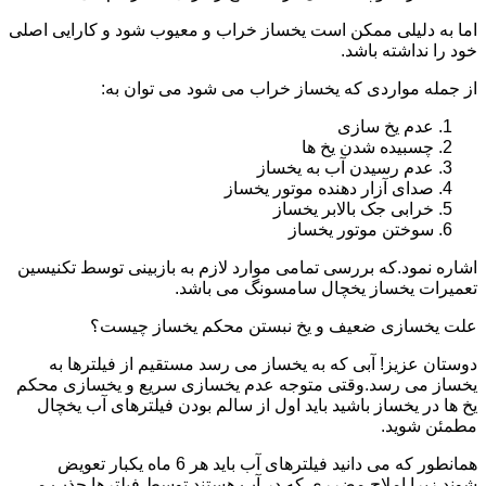
اما به دلیلی ممکن است یخساز خراب و معیوب شود و کارایی اصلی
خود را نداشته باشد.
از جمله مواردی که یخساز خراب می شود می توان به:
عدم یخ سازی
چسبیده شدن یخ ها
عدم رسیدن آب به یخساز
صدای آزار دهنده موتور یخساز
خرابی جک بالابر یخساز
سوختن موتور یخساز
اشاره نمود.که بررسی تمامی موارد لازم به بازبینی توسط تکنیسین
تعمیرات یخساز یخچال سامسونگ می باشد.
علت یخسازی ضعیف و یخ نبستن محکم یخساز چیست؟
دوستان عزیز! آبی که به یخساز می رسد مستقیم از فیلترها به
یخساز می رسد.وقتی متوجه عدم یخسازی سریع و یخسازی محکم
یخ ها در یخساز باشید باید اول از سالم بودن فیلترهای آب یخچال
مطمئن شوید.
همانطور که می دانید فیلترهای آب باید هر 6 ماه یکبار تعویض
شوند.زیرا املاح مضرری که در آب هستند توسط فیلترها جذب می