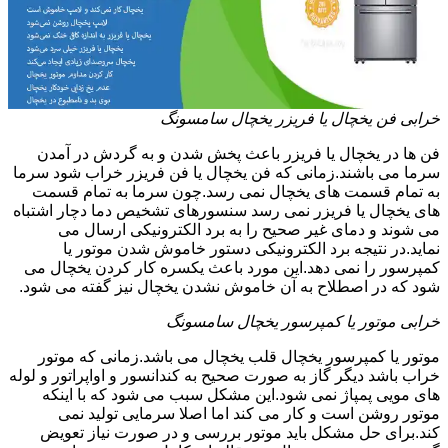
خرابی فن یخچال یا فریزر یخچال سامسونگ
فن ها در یخچال یا فریزر باعث پخش شدن و به گردش در آمدن
سرما می باشند.زمانی که فن یخچال یا فن فریزر خراب شود سرما
به تمام قسمت های یخچال نمی رسد.چون سرما به تمام قسمت
های یخچال یا فریزر نمی رسد سنسورهای تشخیص دما دچار اشتباه
می شوند و دمای غیر صحیح را به برد الکترونیکی ارسال می
نماید.در نتیجه برد الکترونیکی دستور خاموش شدن موتور یا
کمپرسور را نمی دهد.این مورد باعث یکسره کار کردن یخچال می
شود که در اصطلاح به آن خاموش نشدن یخچال نیز گفته می شود.
خرابی موتور یا کمپرسور یخچال سامسونگ
موتور یا کمپرسور یخچال قلب یخچال می باشد.زمانی که موتور
خراب باشد دیگر گاز به صورت صحیح به کندانسور و اواپراتور و لوله
های مویی پمپاژ نمی شود.این مشکل سبب می شود که با اینکه
موتور روشن است و کار می کند اما اصلا سرمایی تولید نمی
کند.برای حل مشکل باید موتور بررسی و در صورت نیاز تعویض