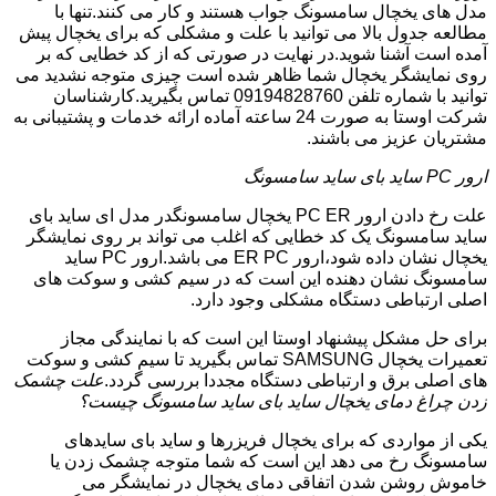
مدل های یخچال سامسونگ جواب هستند و کار می کنند.تنها با
مطالعه جدول بالا می توانید با علت و مشکلی که برای یخچال پیش
آمده است آشنا شوید.در نهایت در صورتی که از کد خطایی که بر
روی نمایشگر یخچال شما ظاهر شده است چیزی متوجه نشدید می
توانید با شماره تلفن 09194828760 تماس بگیرید.کارشناسان
شرکت اوستا به صورت 24 ساعته آماده ارائه خدمات و پشتیبانی به
مشتریان عزیز می باشند.
ارور PC ساید بای ساید سامسونگ
علت رخ دادن ارور PC ER یخچال سامسونگدر مدل ای ساید بای
ساید سامسونگ یک کد خطایی که اغلب می تواند بر روی نمایشگر
یخچال نشان داده شود،ارور ER PC می باشد.ارور PC ساید
سامسونگ نشان دهنده این است که در سیم کشی و سوکت های
اصلی ارتباطی دستگاه مشکلی وجود دارد.
برای حل مشکل پیشنهاد اوستا این است که با نمایندگی مجاز
تعمیرات یخچال SAMSUNG تماس بگیرید تا سیم کشی و سوکت
های اصلی برق و ارتباطی دستگاه مجددا بررسی گردد.
علت چشمک
زدن چراغ دمای یخچال ساید بای ساید سامسونگ چیست؟
یکی از مواردی که برای یخچال فریزرها و ساید بای سایدهای
سامسونگ رخ می دهد این است که شما متوجه چشمک زدن یا
خاموش روشن شدن اتفاقی دمای یخچال در نمایشگر می