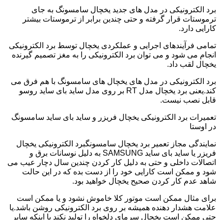
برد الکترونیکی در مدل های جدید یخچال سامسونگ به جای
ترموستات قرار گرفته و حتی چندین برابر از ترموستات بیشتر
کارایی دارد.
تمامی فرآیندهای اجرایی و عملکردی یخچال توسط برد الکترونیکی
انجام می شود و می توان برد الکترونیکی را به مغز تصمیم گیرنده
یخچال لقب داد.
برد الکترونیکی در مدل های یخچال های سامسونگ با هم فرق می
کند.یعنی برد یخچال مدل RT بر روی مدل ساید بای ساید روسو
قابل نصب نیست.
تعمیرات برد الکترونیکی یخچال فریزر و ساید بای ساید سامسونگ
در اوستا
نمایندگی مجاز تعمیر برد یخچال سامسونگبرد الکترونیکی یخچال
فریزر یا ساید بای ساید SAMSUNG به دلیل نوسانات برق و
اتصالات داخلی و حتی به دلیل کار کردن چندین سال دچار عیب می
شود و ممکن است کارایی خود را از دست بده که در این حالت
شاهد عدم کار کردن صحیح یخچال خواهید بود.
برای مثال ممکن است موتور کلا خاموش نشود و یا ممکن است
علامت هشدار دهنده همیشه بر روی برد الکترونیکی روشن باشد.یا
حتی ممکن است یخچال سرمای دلخواه را تولید نکند با اینکه سایر