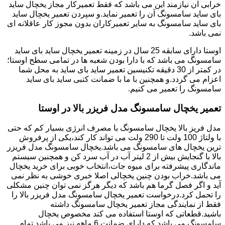
خرابی آن نیازمند این می باشد که فقط تعمیرکار مجاز یخچال ساید
بای ساید سامسونگ آن را تعمیر نماید.و سپردن تعمیر یخچال ساید
بای ساید سامسونگ به سایر تعمیرکاران بدون مجوز کار عاقلانه ای
نمی باشد.
اوستا دارای سابقه 25 سال در زمینه تعمیر یخچال ساید بای ساید
سامسونگ می باشد که با دارا بودن شعبه ها در تمامی سطح اوستا؛
در کمتر از 30 دقیقه تکنیسین تعمیر ساید بای ساید به محل شما
اعزام می گردد.و همچنین با ما با ضمانت کتبی ساید بای ساید
سامسونگ را تعمیر می کنیم.
تعمیر یخچال سامسونگ مدل فریزر بالا در اوستا
مدل فریز بالا یخچال سامسونگ با مصرف انرژی بسیار کم که حتی
با ولتاژ 100 ولت تا 290 ولت می تواند کار کند،یکی از پرفروش
ترین یخچال های سامسونگ می باشد.یخچال سامسونگ مدل فریزر
بالا با گنجایش بیش از 2 لیتر آب در آب سرد کن و همچنین سیستم
ماندگاری پیشرفته برای میوه جات،انتخاب خوبی برای خرید یخچال
می باشد.خراب بودن چنین یخچالی اصلا خبری خوشی به نظر نمی
آید و اگر فصل گرما هم باشد که دیگر هرگز نمی توان چنین مشکلی
را تحمل کرد.درخواست تعمیر یخچال سامسونگ مدل فریزر بالا را
فقط از نمایندگی مجاز تعمیر یخچال سامسونگ داشته
باشید.قطعاتی که اوستا استفاده می کند مخصوص یخچال
سامسونگ می باشد که دارای ضمانت 6 ماهه نیز می باشد.تمام