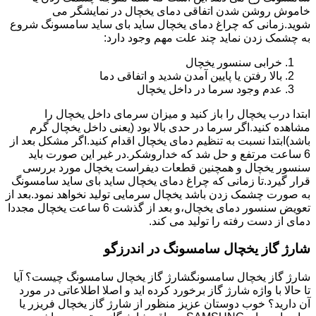
خاموش روشن شدن اتفاقی دمای یخچال در نمایشگر می
شوید.زمانی که چراغ دمای یخچال ساید بای ساید سامسونگ شروع
به چشمک زدن نماید چند علت مهم وجود دارد:
خرابی سنسور یخچال
بالا رفتن یا پایین آمدن شدید و اتفاقی دما
عدم وجود سرما در داخل یخچال
ابتدا درب یخچال را باز کنید و میزان سرمای داخل یخچال را
مشاهده کنید.اگر سرما در حدی بالا بود (یعنی داخل یخچال گرم
باشد)ابتدا نسبت به تنظیم دمای یخچال اقدام کنید.اگر مشکل بعد از
6 ساعت مرتفع و حل شد که خداروشکر.در غیر این صورت باید
سنسور یخچال و همچنین قطعات دیفراست یخچال مورد بررسی
قرار گیرد.تا زمانی که چراغ دمای یخچال ساید بای ساید سامسونگ
به صورت چشمک زدن باشد یخچال سرمایی تولید نخواهد نمود.بعد از
تعویض سنسور دمای یخچال،و بعد از گذشت 6 ساعت یخچال مجددا
دمای از دست رفته را تولید می کند.
شارژ گاز یخچال سامسونگ در اندرزگو
شارژ گاز یخچال سامسونگشارژ گاز یخچال سامسونگ چیست؟ آیا
تا حالا با واژه شارژ گاز برخورد کرده اید و اصلا اطلاعاتی در مورد
آن دارید؟ خوب دوستان عزیز منظور از شارژ گاز یخچال فریزر یا