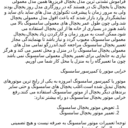
فراموش نشدنی ترین مدل یخچال فریزرها همین مدل معمولی
یخچال یا یخچال تک در هستند که در روزگاری مدل روز یخچال بودند
ولی به مرور زمان با پیشرفت تکنولوژی مدل های ساید بای ساید و
نمایشگردار وارد بازار شدند که باعث افول مدل معمولی یخچال
شد.ولی چون طول عمر یخچال های معمولی سامسونگ بالا می
باشد هنوز در بسیاری از خانه ها از این یخچال استفاده می
شود.ممکن است به مرور زمان و کارکردن زیاد یخچال،یخچال
معمولی سامسونگ معیوب گردد و نیاز باشد تا بهنمایندگی مجاز
تعمیر یخچال سامسونگ مراجعه کنید.اندرزگو تمامی مدل های
معمولی یخچال سامسونگ را در منزل و محل تعمیر می کند و هرگز
نیازی به جابجایی برای تعمیر یخچال معمولی سامسونگ نمی باشد
چون ما تعمیرگاه را به منزل یا محل کار شما می آوریم.
خرابی موتور یا کمپرسور سامسونگ
موتور یا کمپرسور سامسونگ امروزه به یکی از رایج ترین موتورهای
یخچال تبدیل شده است.اغلب یخچال های سامسونگ و حتی سایر
برندهای دیگر یخچال از موتور سامسونگ استفاده می کنند.رفع
خرابی موتور یخچال سامسونگ دو راه بیشتر ندارد:
تعویض موتور یخچال سامسونگ
تعمیر موتور یخچال سامسونگ
توجه! تعمیرات موتور سامسونگ به صرفه نیست و هیچ تضمینی