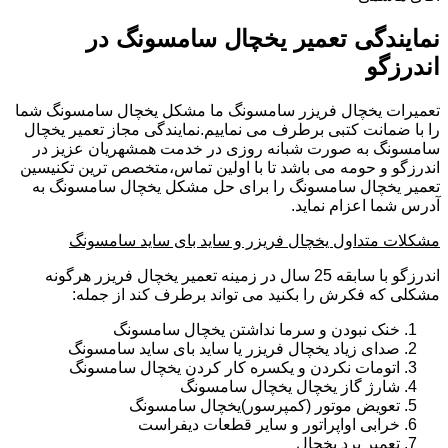
نمایندگی تعمیر یخچال سامسونگ در
اندرزگو
تعمیرات یخچال فریزر سامسونگ ما مشکل یخچال سامسونگ شما
را با ضمانت کتبی برطرف می نماییم.نمایندگی مجاز تعمیر یخچال
سامسونگ به صورت شبانه روزی در خدمت همشهریان عزیز در
اندرزگو و حومه می باشد تا با اولین تماس،متخصص ترین تکنیسین
تعمیر یخچال سامسونگ را برای حل مشکل یخچال سامسونگ به
آدرس شما اعزام نماید.
مشکلات متداول یخچال فریزر و ساید بای ساید سامسونگ
اندرزگو با سابقه 25 سال در زمینه تعمیر یخچال فریزر هرگونه
مشکلی که فکرش را بکنید می تواند برطرف کند از جمله:
خنک نبودن و سرما نداشتن یخچال سامسونگ
صدای زیاد یخچال فریزر یا ساید بای ساید سامسونگ
اتومات نکردن و یکسره کار کردن یخچال سامسونگ
شارژ گاز یخچال یخچال سامسونگ
تعویض موتور (کمپرسور)یخچال سامسونگ
خرابی اواپراتور و سایر قطعات دیفراست
تعمیر برد یخچال