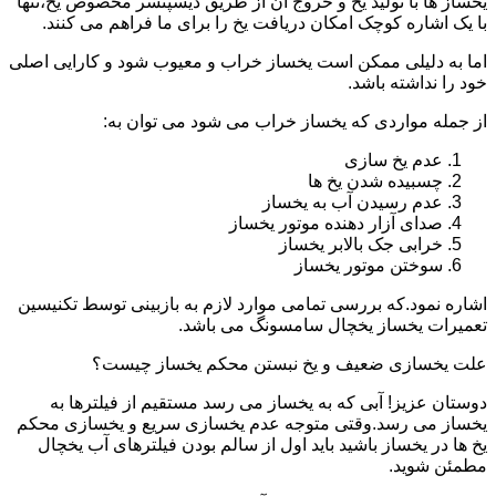
یخساز ها با تولید یخ و خروج آن از طریق دیسپنسر مخصوص یخ،تنها
با یک اشاره کوچک امکان دریافت یخ را برای ما فراهم می کنند.
اما به دلیلی ممکن است یخساز خراب و معیوب شود و کارایی اصلی
خود را نداشته باشد.
از جمله مواردی که یخساز خراب می شود می توان به:
عدم یخ سازی
چسبیده شدن یخ ها
عدم رسیدن آب به یخساز
صدای آزار دهنده موتور یخساز
خرابی جک بالابر یخساز
سوختن موتور یخساز
اشاره نمود.که بررسی تمامی موارد لازم به بازبینی توسط تکنیسین
تعمیرات یخساز یخچال سامسونگ می باشد.
علت یخسازی ضعیف و یخ نبستن محکم یخساز چیست؟
دوستان عزیز! آبی که به یخساز می رسد مستقیم از فیلترها به
یخساز می رسد.وقتی متوجه عدم یخسازی سریع و یخسازی محکم
یخ ها در یخساز باشید باید اول از سالم بودن فیلترهای آب یخچال
مطمئن شوید.