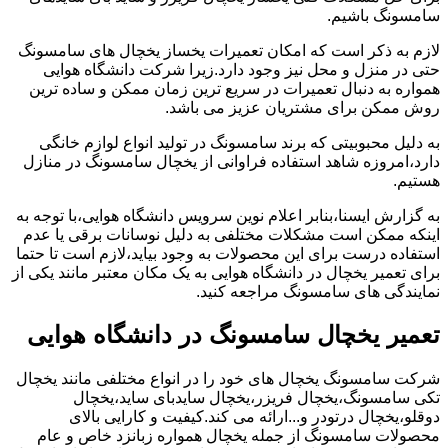
سامسونگ باشیم.
لازم به ذکر است که امکان تعمیرات یخساز یخچال های سامسونگ
حتی در منزل و محل نیز وجود دارد.زیرا شرکت دانشگاه هوایی
همواره به دنبال تعمیرات در سریع ترین زمان ممکن و ساده ترین
روش ممکن برای مشتریان عزیز می باشد.
به دلیل محبوبیتی که برند سامسونگ در تولید انواع لوازم خانگی
دارد،امروزه شاهد استفاده فراوانی از یخچال سامسونگ در منازل
هستیم.
به گزارش ایسنا،بنابر اعلام نوین سرویس دانشگاه هوایی،با توجه به
اینکه ممکن است مشکلات مختلفی به دلیل نوسانات برقی یا عدم
استفاده درست برای این محصولات به وجود بیاید،لازم است تا حتما
برای تعمیر یخچال در دانشگاه هوایی به یک مکان معتبر مانند یکی از
نمایندگی های سامسونگ مراجعه کنید.
تعمیر یخچال سامسونگ در دانشگاه هوایی
شرکت سامسونگ یخچال های خود را در انواع مختلفی مانند یخچال
تکی سامسونگ،یخچال فریزر،یخچال سایدبای ساید،یخچال
دوقلو،یخچال درتودر و...ارائه می کند.کیفیت و کارایی بالای
محصولات سامسونگ از جمله یخچال همواره زبانزد خاص و عام