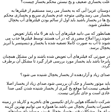
علت یخسازی ضعیف و یخ نبستن محکم یخساز چیست؟
دوستان عزیز! آبی که به یخساز می رسد مستقیم از فیلترها به
یخساز می رسد.وقتی متوجه عدم یخسازی سریع و یخسازی محکم
یخ ها در یخساز باشید باید اول از سالم بودن فیلترهای آب یخچال
مطمئن شوید.
همانطور که می دانید فیلترهای آب باید هر 6 ماه یکبار تعویض
شوند.زیرا املاح مضرری که در آب هستند توسط فیلترها جذب می
شوند تا آب به صورت کاملا تصفیه شده با یخساز و دیسپنسر یا آبریز
یخچال برسد.
در صورتی که فیلترهای آب تعویض شده باشند و این مشکل همچنان
پابرجا باشد باید یخساز مورد بررسی قرار گیرد تا مشکل آن برطرف
گردد.
صدای زیاد و آزاردهنده از یخساز یخچال شنیده می شود؟
باید موتور یخساز و جک آن بررسی شود.صدای زیاد از یخساز اصلا
طبیعی نیست.اما موقع یخ گیری از یخساز شنیده شدن کمی صدا
عادی است و جای نگرانی نیست.
شرکت دانشگاه هوایی دارای تکنیسین های باتجربه و کاربلد در زمینه
تعمیرات یخساز یخچال می باشد.ما همواره می توانیم بهترین گزینه
برای حل مشکلات فنی یخساز یخچال فریزر و ساید بای سایدهای