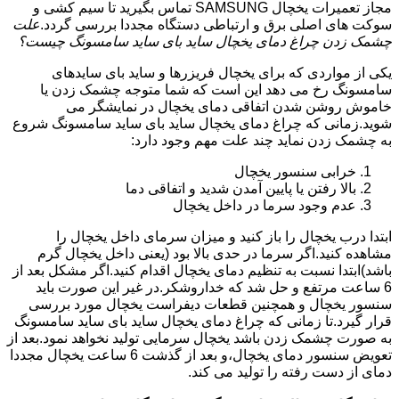
مجاز تعمیرات یخچال SAMSUNG تماس بگیرید تا سیم کشی و
سوکت های اصلی برق و ارتباطی دستگاه مجددا بررسی گردد.
علت
چشمک زدن چراغ دمای یخچال ساید بای ساید سامسونگ چیست؟
یکی از مواردی که برای یخچال فریزرها و ساید بای سایدهای
سامسونگ رخ می دهد این است که شما متوجه چشمک زدن یا
خاموش روشن شدن اتفاقی دمای یخچال در نمایشگر می
شوید.زمانی که چراغ دمای یخچال ساید بای ساید سامسونگ شروع
به چشمک زدن نماید چند علت مهم وجود دارد:
خرابی سنسور یخچال
بالا رفتن یا پایین آمدن شدید و اتفاقی دما
عدم وجود سرما در داخل یخچال
ابتدا درب یخچال را باز کنید و میزان سرمای داخل یخچال را
مشاهده کنید.اگر سرما در حدی بالا بود (یعنی داخل یخچال گرم
باشد)ابتدا نسبت به تنظیم دمای یخچال اقدام کنید.اگر مشکل بعد از
6 ساعت مرتفع و حل شد که خداروشکر.در غیر این صورت باید
سنسور یخچال و همچنین قطعات دیفراست یخچال مورد بررسی
قرار گیرد.تا زمانی که چراغ دمای یخچال ساید بای ساید سامسونگ
به صورت چشمک زدن باشد یخچال سرمایی تولید نخواهد نمود.بعد از
تعویض سنسور دمای یخچال،و بعد از گذشت 6 ساعت یخچال مجددا
دمای از دست رفته را تولید می کند.