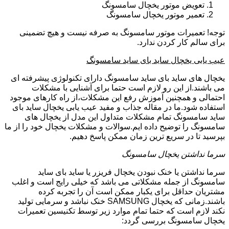
تعویض موتور یخچال سامسونگ
تعمیر موتور یخچال سامسونگ
توجه! تعمیرات موتور سامسونگ به صرفه نیست و هیچ تضمینی
برای سالم کار کردن ندارد.
عیب یابی یخچال ساید بای ساید سامسونگ
یخچال های ساید بای ساید سامسونگ دارای تکنولوژی پیشرفته ای
می باشند.از این رو لازم است حتما برای آشنایی با مشکلات
احتمالی و همچنین آموزش رفع این مشکلات،از راه کارهای موجود
استفاده شود.ما در مقاله جذاب و مفید عیب یابی یخچال ساید بای
ساید سامسونگ تمام مشکلات متداول این مدل از یخچال های
سامسونگ را توضیح داده ایم.سوالات و مشکلات یخچال خود را از ما
بپرسید تا در سریع ترین زمان ممکن پاسخ دهیم.
سرما نداشتن یخچال سامسونگ
سرما نداشتن یا خنک نبودن یخچال فریزر یا ساید بای ساید
سامسونگ از جمله مشکلاتی می باشد که خیلی رایج است و اغلب
مشتریان حداقل برای یکبار ممکن است آن را تجربه کرده
باشند.زمانی که یخچال SAMSUNG خنک نباشد و سرمایی تولید
نکند لازم است که حتما تمام موارد زیر توسط تکنیسین تعمیرات
یخچال سامسونگ بررسی گردد: