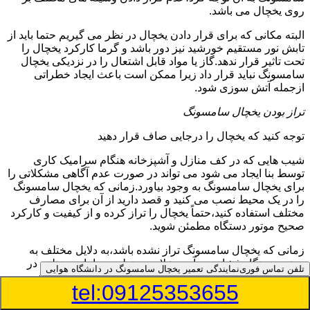
روی یخچال می باشد.
البته مکانی که برای قرار دادن یخچال در نظر می گیریم حتما باید از
تابش نور مستقیم خورشید نیز دور باشد و گرما کارکرد یخچال را
تحت تاثیر قرار ندهد.گاز یا مواد قابل اشتعال را در نزدیکی یخچال
سامسونگ نباید قرار داد زیرا ممکن است باعث ایجاد خطراتی
ازجمله آتش سوزی شود.
تراز بودن یخچال سامسونگ
توجه کنید که یخچال را درجایی صاف قرار دهید
شیب هایی که در کف منازل و آشپزخانه هنگام سرامیک کاری
توسط بنا ایجاد می شود می تواند در صورت عدم آگاهی مشکلاتی را
برای یخچال سامسونگ به وجود بیاورد.زمانی که یخچال سامسونگ
را در یک محیط نصب می کنید و قصد دارید از آن برای مصارف
مختلف استفاده کنید،حتماً یخچال را تراز کرده و از کیفیت و کارکرد
صحیح موتور دستگاه مطمئن شوید.
زمانی که یخچال سامسونگ تراز نشده باشد،به دلایل مختلف به
موتور دستگاه فشار می آید و علاوه بر تولید صداهای مختلف در
تلفن تماس فوری
نمایندگی تعمیر یخچال سامسونگ در دانشگاه هوایی
برخی از موارد ممکن است باعث کاهش طول عمر موتور نیز
tel:09125353655
شود.همچنین در عملکرد گاز مبرد اختلال ایجاد می کند.