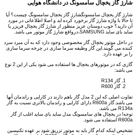
شارژ گاز یخچال سامسونگ در دانشگاه هوایی
شارژ گاز یخچال سامسونگشارژ گاز یخچال سامسونگ چیست؟ آیا
تا حالا با واژه شارژ گاز برخورد کرده اید و اصلا اطلاعاتی در مورد
آن دارید؟ خوب دوستان عزیز منظور از شارژ گاز یخچال فریزر یا
ساید بای ساید SAMSUNG،درواقع شارژ گاز موتور می باشد.
در داخل موتور یخچال گاز مخصوصی وجود دارد که به آن مبرد سرد
کننده می گویند.این گاز وظیفه سرما سازی در چرخه سرما سازی
را بر عهده دارد.
گازی که در موتورهای یخچال ها استفاده می شود یکی از این 2 نوع
می باشد:
گاز R134
گاز R600
تفاوت اصلی که این 2 مدل گاز باهم دارند در کارایی و راندمان آنها
می باشد.گاز R600a دارای کارایی و راندمان بالاتری نسبت به گاز
R134a می باشد.
توجه! در یخچال های سامسونگ مدل ساید بای ساید اغلب از گاز
R600a استفاده می شود.
تشخیص اینکه کدام گاز باید به موتور تزریق شود بر عهده تکنیسین