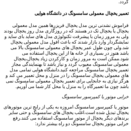
گردد.
تعمیر یخچال معمولی سامسونگ در دانشگاه هوایی
فراموش نشدنی ترین مدل یخچال فریزرها همین مدل معمولی
یخچال یا یخچال تک در هستند که در روزگاری مدل روز یخچال بودند
ولی به مرور زمان با پیشرفت تکنولوژی مدل های ساید بای ساید و
نمایشگردار وارد بازار شدند که باعث افول مدل معمولی یخچال
شد.ولی چون طول عمر یخچال های معمولی سامسونگ بالا می
باشد هنوز در بسیاری از خانه ها از این یخچال استفاده می
شود.ممکن است به مرور زمان و کارکردن زیاد یخچال،یخچال
معمولی سامسونگ معیوب گردد و نیاز باشد تا بهنمایندگی مجاز
تعمیر یخچال سامسونگ مراجعه کنید.دانشگاه هوایی تمامی مدل
های معمولی یخچال سامسونگ را در منزل و محل تعمیر می کند و
هرگز نیازی به جابجایی برای تعمیر یخچال معمولی سامسونگ نمی
باشد چون ما تعمیرگاه را به منزل یا محل کار شما می آوریم.
خرابی موتور یا کمپرسور سامسونگ
موتور یا کمپرسور سامسونگ امروزه به یکی از رایج ترین موتورهای
یخچال تبدیل شده است.اغلب یخچال های سامسونگ و حتی سایر
برندهای دیگر یخچال از موتور سامسونگ استفاده می کنند.رفع
خرابی موتور یخچال سامسونگ دو راه بیشتر ندارد: