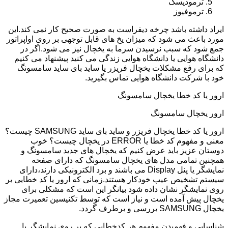
ترمودیسک
ترموفیوز
ایراد داشته باشد چرخه دیفراست به صورت صحیح کار نمی کند.این
مورد باعث می شود که میزان یخ های قابل توجهی بر روی اواپراتور
جمع شود که سبب نرسیدن سرما به یخچال نیز می شود.اگر در
دانشگاه هوایی یا دانشگاه هوایی زندگی می کنید پیشنهاد می کنیم
که برای رفع مشکلات یخچال فریزر یا ساید بای ساید سامسونگ
خود با شرکت دانشگاه هوایی تماس بگیرید.
ارور یا کد خطا یخچال سامسونگ
ارور یخچال سامسونگ
ارور یا کد خطا یخچال فریزر و ساید بای ساید SAMSUNG چیست؟
معنی و مفهوم کد خطا یا ERROR در یخچال چیست؟ خوب
دوستان عزیز باید عرض کنیم که یخچال های جدید سامسونگ و
همچنین تمامی مدل های یخچال سامسونگ که دارای صفحه
نمایشگر یا پنل Display می باشند و برد الکترونیکی دارند،دارای
سیستم تشخیص عیب خودکار هستند.زمانی که ارور یا کد خطایی بر
روی نمایشگر نشان داده شود بیانگر این است که مشکلی برای
یخچال پیش آمده است و نیاز است که توسط تکنیسین تعمیرت مجاز
یخچال SAMSUNG بررسی و برطرف گردد.
شناسایی و فهمیدن مفهوم هر کدخطایی که بر روی نمایشگر یا