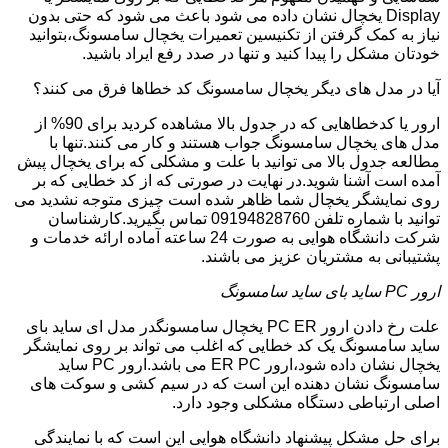
Display یخچال نشان داده می شود باعث می شود که حتی بدون
نیاز به کمک گرفتن از تکنیسین تعمیرات یخچال سامسونگ،بتوانید
خودتان مشکل را پیدا کنید و تنها در صدد رفع ایراد باشید.
آیا در مدل های دیگر یخچال سامسونگ کد خطاها فرق می کنند؟
ارور یا کدخطاهایی که در جدول بالا مشاهده کردید برای 90% از
مدل های یخچال سامسونگ جواب هستند و کار می کنند.تنها با
مطالعه جدول بالا می توانید با علت و مشکلی که برای یخچال پیش
آمده است آشنا شوید.در نهایت در صورتی که از کد خطایی که بر
روی نمایشگر یخچال شما ظاهر شده است چیزی متوجه نشدید می
توانید با شماره تلفن 09194828760 تماس بگیرید.کارشناسان
شرکت دانشگاه هوایی به صورت 24 ساعته آماده ارائه خدمات و
پشتیبانی به مشتریان عزیز می باشند.
ارور PC ساید بای ساید سامسونگ
علت رخ دادن ارور PC ER یخچال سامسونگدر مدل ای ساید بای
ساید سامسونگ یک کد خطایی که اغلب می تواند بر روی نمایشگر
یخچال نشان داده شود،ارور ER PC می باشد.ارور PC ساید
سامسونگ نشان دهنده این است که در سیم کشی و سوکت های
اصلی ارتباطی دستگاه مشکلی وجود دارد.
برای حل مشکل پیشنهاد دانشگاه هوایی این است که با نمایندگی