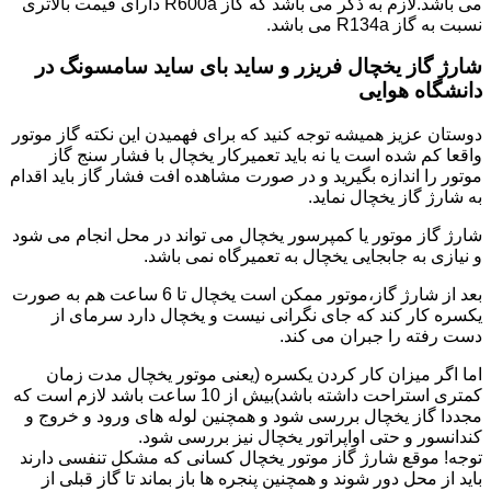
می باشد.لازم به ذکر می باشد که گاز R600a دارای قیمت بالاتری
نسبت به گاز R134a می باشد.
شارژ گاز یخچال فریزر و ساید بای ساید سامسونگ در
دانشگاه هوایی
دوستان عزیز همیشه توجه کنید که برای فهمیدن این نکته گاز موتور
واقعا کم شده است یا نه باید تعمیرکار یخچال با فشار سنج گاز
موتور را اندازه بگیرید و در صورت مشاهده افت فشار گاز باید اقدام
به شارژ گاز یخچال نماید.
شارژ گاز موتور یا کمپرسور یخچال می تواند در محل انجام می شود
و نیازی به جابجایی یخچال به تعمیرگاه نمی باشد.
بعد از شارژ گاز،موتور ممکن است یخچال تا 6 ساعت هم به صورت
یکسره کار کند که جای نگرانی نیست و یخچال دارد سرمای از
دست رفته را جبران می کند.
اما اگر میزان کار کردن یکسره (یعنی موتور یخچال مدت زمان
کمتری استراحت داشته باشد)بیش از 10 ساعت باشد لازم است که
مجددا گاز یخچال بررسی شود و همچنین لوله های ورود و خروج و
کندانسور و حتی اواپراتور یخچال نیز بررسی شود.
توجه! موقع شارژ گاز موتور یخچال کسانی که مشکل تنفسی دارند
باید از محل دور شوند و همچنین پنجره ها باز بماند تا گاز قبلی از