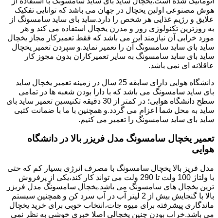
اتوماتیک شده است.یخچال ساید بای ساید سامسونگ با استفاده از
هوش مصنوعی اولین یخچال در جهان می باشد که توانایی تفکیک
علایق و رژیم غذایی هر شخص را دارد.ساید بای ساید سامسونگ از
به روزترین تکنولوژی روز و مدرن یخچال استفاده می کند و هر
مورد خرابی آن نیازمند این می باشد که فقط تعمیرکار مجاز یخچال
ساید بای ساید سامسونگ آن را تعمیر نماید.و سپردن تعمیر یخچال
ساید بای ساید سامسونگ به سایر تعمیرکاران بدون مجوز کار
عاقلانه ای نمی باشد.
دانشگاه هوایی دارای سابقه 25 سال در زمینه تعمیر یخچال ساید
بای ساید سامسونگ می باشد که با دارا بودن شعبه ها در تمامی
سطح دانشگاه هوایی؛ در کمتر از 30 دقیقه تکنیسین تعمیر ساید بای
ساید به محل شما اعزام می گردد.و همچنین با ما با ضمانت کتبی
ساید بای ساید سامسونگ را تعمیر می کنیم.
تعمیر یخچال سامسونگ مدل فریزر بالا در دانشگاه
هوایی
مدل فریز بالا یخچال سامسونگ با مصرف انرژی بسیار کم که حتی
با ولتاژ 100 ولت تا 290 ولت می تواند کار کند،یکی از پرفروش
ترین یخچال های سامسونگ می باشد.یخچال سامسونگ مدل فریزر
بالا با گنجایش بیش از 2 لیتر آب در آب سرد کن و همچنین سیستم
ماندگاری پیشرفته برای میوه جات،انتخاب خوبی برای خرید یخچال
می باشد.خراب بودن چنین یخچالی اصلا خبری خوشی به نظر نمی