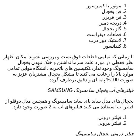
موتور یا کمپرسور
فن یخچال
فن فریزر
دریچه دمپر
گاز یخچال
قطعات دیفراست
لاستیک دور درب
کندانسور
تا زمانی که تمامی قطعات فوق تست و بررسی نشوند امکان اظهار
نظر قعطی در مورد علت سرما نداشتن و خنک نبودن یخچال
سامسونگ وجود ندارد.تکنیسین های باتجربه دانشگاه هوایی تمامی
موارد بالا را رعایت می کنند تا مشکل یخچال مشتریان عزیز به
صورت 100% پایه ای و دقیق برطرف گردد.
فیلترهای آب یخچال سامسونگ SAMSUNG
یخچال های مدل ساید بای ساید سامسونگ و همچنین مدل دوقلو از
فیلتر آب استفاده می کنند.فیلترهای آب به 2 صورت وجود دارد:
فیلتر درونی
فیلتر بیرونی
فیلتر درونی یخچال سامسونگ