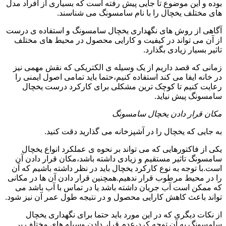
بوده و این موضوع تا جایی پیش رفته است که بسیاری از افراد مدل
های مختلف یخچال را با نام سامسونگ می شناسند.
آگاهی از روش های نگهداری یخچال سامسونگ و استفاده ی درست
از آن می تواند در کیفیت و کارایی محصول در محیط های مختلف
تاثیر بسیار زیادی بگذارد.
زمانی که قصد داریم از یک وسیله ی الکتریکی که نقش مهمی نیز
در خانه ایفا می کند استفاده کنیم،حتما باید تمامی اصول ایمنی را
رعایت کنیم تا کوچک ترین مشکلی برای کارکرد درست یخچال
سامسونگ پیش نیاید.
مکان قرار دادن یخچال سامسونگ
به جایی که یخچال را در آشپزخانه می گذارید دقت کنید.
یکی از فاکتورهایی که می تواند بر نحوه ی عملکرد انواع یخچال
سامسونگ تاثیر مستقیم و زیادی داشته باشد،مکان قرار دادن آن
است.با توجه به نوع کارکرد یخچال باید در نظر داشته باشیم که آن
را در محیط مرطوب قرار ندهیم.همچنین قرار دادن آن ها در مکانی
که ممکن است آب جریان داشته باشد یا در تماس با آب باشد می
تواند باعث کاهش کارایی محصول و در نتیجه طول عمر آن نیز شود.
از نکات دیگری که در این مورد باید حتما برای نگهداری یخچال
سامسونگ به آن توجه کرد،عدم قرار دادن وسیله های مختلف بر