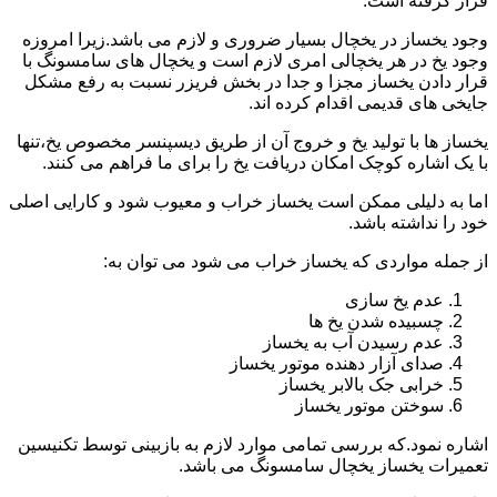
قرار گرفته است.
وجود یخساز در یخچال بسیار ضروری و لازم می باشد.زیرا امروزه
وجود یخ در هر یخچالی امری لازم است و یخچال های سامسونگ با
قرار دادن یخساز مجزا و جدا در بخش فریزر نسبت به رفع مشکل
جایخی های قدیمی اقدام کرده اند.
یخساز ها با تولید یخ و خروج آن از طریق دیسپنسر مخصوص یخ،تنها
با یک اشاره کوچک امکان دریافت یخ را برای ما فراهم می کنند.
اما به دلیلی ممکن است یخساز خراب و معیوب شود و کارایی اصلی
خود را نداشته باشد.
از جمله مواردی که یخساز خراب می شود می توان به:
عدم یخ سازی
چسبیده شدن یخ ها
عدم رسیدن آب به یخساز
صدای آزار دهنده موتور یخساز
خرابی جک بالابر یخساز
سوختن موتور یخساز
اشاره نمود.که بررسی تمامی موارد لازم به بازبینی توسط تکنیسین
تعمیرات یخساز یخچال سامسونگ می باشد.