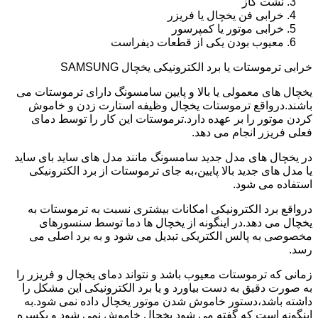
نشت گاز
خرابی فن یخچال یا فریزر
خرابی موتور یا کمپرسور
معیوب بودن یکی از قطعات دیفراست
خرابی ترموستات یا برد الکترونیکی یخچال SAMSUNG
یخچال های معمولی یا بالا و پایین سامسونگ دارای ترموستات می
باشند.درواقع ترموستات یخچال وظیفه استارت زدن و خاموش
کردن موتور را بر عهده دارد.ترموستات این کار را توسط دمای
فعلی فریزر انجام می دهد.
در یخچال های مدل جدید سامسونگ مانند مدل های ساید بای ساید
یا مدل های جدید بالا پایین،به جای ترموستات از برد الکترونیکی
استفاده می شود.
درواقع برد الکترونیکی امکانات بیشتری نسبت به ترموستات به
یخچال می دهد.در اینگونه از یخچال ها دما توسط سنسورهای
مخصوصی به پالس الکتریکی تبدیل می شود و به برد اصلی می
رسد.
زمانی که ترموستات معیوب باشد و نتواند دمای یخچال و فریزر را
به صورت دقیق به دست بیاورد و یا برد الکترونیکی این مشکل را
داشته باشد،دستور خاموش شدن موتور یخچال داده نمی شود.به
اینگونه است که گفته می شود یخچال خاموش نمی شود و یکسره