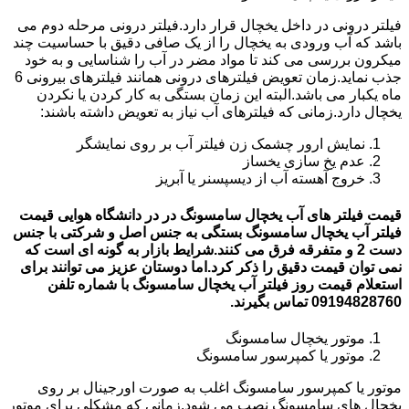
فیلتر درونی در داخل یخچال قرار دارد.فیلتر درونی مرحله دوم می
باشد که آب ورودی به یخچال را از یک صافی دقیق با حساسیت چند
میکرون بررسی می کند تا مواد مضر در آب را شناسایی و به خود
جذب نماید.زمان تعویض فیلترهای درونی همانند فیلترهای بیرونی 6
ماه یکبار می باشد.البته این زمان بستگی به کار کردن یا نکردن
یخچال دارد.زمانی که فیلترهای آب نیاز به تعویض داشته باشند:
نمایش ارور چشمک زن فیلتر آب بر روی نمایشگر
عدم یخ سازی یخساز
خروج آهسته آب از دیسپسنر یا آبریز
قیمت فیلتر های آب یخچال سامسونگ در در دانشگاه هوایی قیمت
فیلتر آب یخچال سامسونگ بستگی به جنس اصل و شرکتی با جنس
دست 2 و متفرقه فرق می کنند.شرایط بازار به گونه ای است که
نمی توان قیمت دقیق را ذکر کرد.اما دوستان عزیز می توانند برای
استعلام قیمت روز فیلتر آب یخچال سامسونگ با شماره تلفن
09194828760 تماس بگیرند.
موتور یخچال سامسونگ
موتور یا کمپرسور سامسونگ
موتور یا کمپرسور سامسونگ اغلب به صورت اورجینال بر روی
یخچال های سامسونگ نصب می شود.زمانی که مشکلی برای موتور