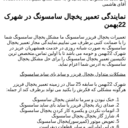
آقای هاشمی
نمایندگی تعمیر یخچال سامسونگ در شهرک
22بهمن
تعمیرات یخچال فریزر سامسونگ ما مشکل یخچال سامسونگ شما
را با ضمانت کتبی برطرف می نماییم.نمایندگی مجاز تعمیر یخچال
سامسونگ به صورت شبانه روزی در خدمت همشهریان عزیز در
شهرک 22بهمن و حومه می باشد تا با اولین تماس،متخصص ترین
تکنیسین تعمیر یخچال سامسونگ را برای حل مشکل یخچال
سامسونگ به آدرس شما اعزام نماید.
مشکلات متداول یخچال فریزر و ساید بای ساید سامسونگ
شهرک 22بهمن با سابقه 25 سال در زمینه تعمیر یخچال فریزر
هرگونه مشکلی که فکرش را بکنید می تواند برطرف کند از جمله:
خنک نبودن و سرما نداشتن یخچال سامسونگ
صدای زیاد یخچال فریزر یا ساید بای ساید سامسونگ
اتومات نکردن و یکسره کار کردن یخچال سامسونگ
شارژ گاز یخچال یخچال سامسونگ
تعویض موتور (کمپرسور)یخچال سامسونگ
خرابی اواپراتور و سایر قطعات دیفراست