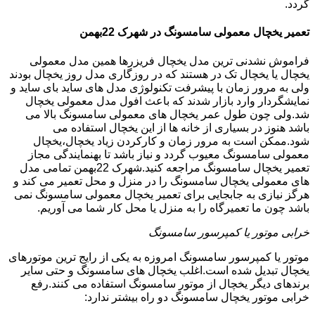
گردد.
تعمیر یخچال معمولی سامسونگ در شهرک 22بهمن
فراموش نشدنی ترین مدل یخچال فریزرها همین مدل معمولی
یخچال یا یخچال تک در هستند که در روزگاری مدل روز یخچال بودند
ولی به مرور زمان با پیشرفت تکنولوژی مدل های ساید بای ساید و
نمایشگردار وارد بازار شدند که باعث افول مدل معمولی یخچال
شد.ولی چون طول عمر یخچال های معمولی سامسونگ بالا می
باشد هنوز در بسیاری از خانه ها از این یخچال استفاده می
شود.ممکن است به مرور زمان و کارکردن زیاد یخچال،یخچال
معمولی سامسونگ معیوب گردد و نیاز باشد تا بهنمایندگی مجاز
تعمیر یخچال سامسونگ مراجعه کنید.شهرک 22بهمن تمامی مدل
های معمولی یخچال سامسونگ را در منزل و محل تعمیر می کند و
هرگز نیازی به جابجایی برای تعمیر یخچال معمولی سامسونگ نمی
باشد چون ما تعمیرگاه را به منزل یا محل کار شما می آوریم.
خرابی موتور یا کمپرسور سامسونگ
موتور یا کمپرسور سامسونگ امروزه به یکی از رایج ترین موتورهای
یخچال تبدیل شده است.اغلب یخچال های سامسونگ و حتی سایر
برندهای دیگر یخچال از موتور سامسونگ استفاده می کنند.رفع
خرابی موتور یخچال سامسونگ دو راه بیشتر ندارد: