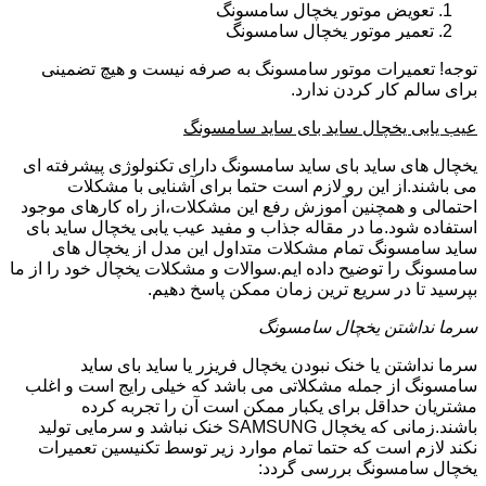
تعویض موتور یخچال سامسونگ
تعمیر موتور یخچال سامسونگ
توجه! تعمیرات موتور سامسونگ به صرفه نیست و هیچ تضمینی
برای سالم کار کردن ندارد.
عیب یابی یخچال ساید بای ساید سامسونگ
یخچال های ساید بای ساید سامسونگ دارای تکنولوژی پیشرفته ای
می باشند.از این رو لازم است حتما برای آشنایی با مشکلات
احتمالی و همچنین آموزش رفع این مشکلات،از راه کارهای موجود
استفاده شود.ما در مقاله جذاب و مفید عیب یابی یخچال ساید بای
ساید سامسونگ تمام مشکلات متداول این مدل از یخچال های
سامسونگ را توضیح داده ایم.سوالات و مشکلات یخچال خود را از ما
بپرسید تا در سریع ترین زمان ممکن پاسخ دهیم.
سرما نداشتن یخچال سامسونگ
سرما نداشتن یا خنک نبودن یخچال فریزر یا ساید بای ساید
سامسونگ از جمله مشکلاتی می باشد که خیلی رایج است و اغلب
مشتریان حداقل برای یکبار ممکن است آن را تجربه کرده
باشند.زمانی که یخچال SAMSUNG خنک نباشد و سرمایی تولید
نکند لازم است که حتما تمام موارد زیر توسط تکنیسین تعمیرات
یخچال سامسونگ بررسی گردد: