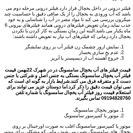
فیلتر درونی در داخل یخچال قرار دارد.فیلتر درونی مرحله دوم می
باشد که آب ورودی به یخچال را از یک صافی دقیق با حساسیت چند
میکرون بررسی می کند تا مواد مضر در آب را شناسایی و به خود
جذب نماید.زمان تعویض فیلترهای درونی همانند فیلترهای بیرونی 6
ماه یکبار می باشد.البته این زمان بستگی به کار کردن یا نکردن
یخچال دارد.زمانی که فیلترهای آب نیاز به تعویض داشته باشند:
نمایش ارور چشمک زن فیلتر آب بر روی نمایشگر
عدم یخ سازی یخساز
خروج آهسته آب از دیسپسنر یا آبریز
قیمت فیلتر های آب یخچال سامسونگ در در شهرک 22بهمن قیمت
فیلتر آب یخچال سامسونگ بستگی به جنس اصل و شرکتی با جنس
دست 2 و متفرقه فرق می کنند.شرایط بازار به گونه ای است که
نمی توان قیمت دقیق را ذکر کرد.اما دوستان عزیز می توانند برای
استعلام قیمت روز فیلتر آب یخچال سامسونگ با شماره تلفن
09194828760 تماس بگیرند.
موتور یخچال سامسونگ
موتور یا کمپرسور سامسونگ
موتور یا کمپرسور سامسونگ اغلب به صورت اورجینال بر روی
یخچال های سامسونگ نصب می شود.زمانی که مشکلی برای موتور