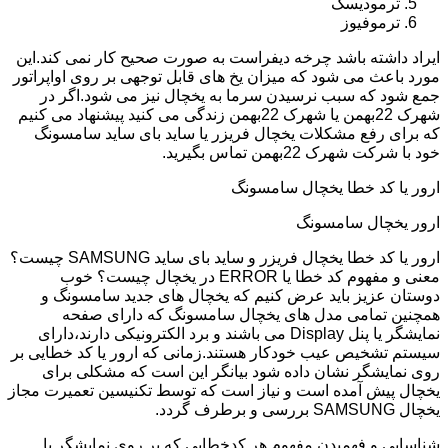
ترمودیسک
ترموفیوز
ایراد داشته باشد چرخه دیفراست به صورت صحیح کار نمی کند.این
مورد باعث می شود که میزان یخ های قابل توجهی بر روی اواپراتور
جمع شود که سبب نرسیدن سرما به یخچال نیز می شود.اگر در
شهرک 22بهمن یا شهرک 22بهمن زندگی می کنید پیشنهاد می کنیم
که برای رفع مشکلات یخچال فریزر یا ساید بای ساید سامسونگ
خود با شرکت شهرک 22بهمن تماس بگیرید.
ارور یا کد خطا یخچال سامسونگ
ارور یخچال سامسونگ
ارور یا کد خطا یخچال فریزر و ساید بای ساید SAMSUNG چیست؟
معنی و مفهوم کد خطا یا ERROR در یخچال چیست؟ خوب
دوستان عزیز باید عرض کنیم که یخچال های جدید سامسونگ و
همچنین تمامی مدل های یخچال سامسونگ که دارای صفحه
نمایشگر یا پنل Display می باشند و برد الکترونیکی دارند،دارای
سیستم تشخیص عیب خودکار هستند.زمانی که ارور یا کد خطایی بر
روی نمایشگر نشان داده شود بیانگر این است که مشکلی برای
یخچال پیش آمده است و نیاز است که توسط تکنیسین تعمیرت مجاز
یخچال SAMSUNG بررسی و برطرف گردد.
شناسایی و فهمیدن مفهوم هر کدخطایی که بر روی نمایشگر یا