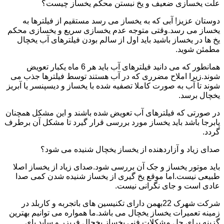
علت یخسازی ضعیف و یخ نبستن محکم یخساز چیست؟
دوستان عزیز! آبی که به یخساز می رسد مستقیم از فیلترها به
یخساز می رسد.وقتی متوجه عدم یخسازی سریع و یخسازی محکم
یخ ها در یخساز باشید باید اول از سالم بودن فیلترهای آب یخچال
مطمئن شوید.
همانطور که می دانید فیلترهای آب باید هر 6 ماه یکبار تعویض
شوند.زیرا املاح مضرری که در آب هستند توسط فیلترها جذب می
شوند تا آب به صورت کاملا تصفیه شده با یخساز و دیسپنسر یا آبریز
یخچال برسد.
در صورتی که فیلترهای آب تعویض شده باشند و این مشکل همچنان
پابرجا باشد باید یخساز مورد بررسی قرار گیرد تا مشکل آن برطرف
گردد.
صدای زیاد و آزاردهنده از یخساز یخچال شنیده می شود؟
باید موتور یخساز و جک آن بررسی شود.صدای زیاد از یخساز اصلا
طبیعی نیست.اما موقع یخ گیری از یخساز شنیده شدن کمی صدا
عادی است و جای نگرانی نیست.
شرکت شهرک 22بهمن دارای تکنیسین های باتجربه و کاربلد در
زمینه تعمیرات یخساز یخچال می باشد.ما همواره می توانیم بهترین
گزینه برای حل مشکلات فنی یخساز یخچال فریزر و ساید بای