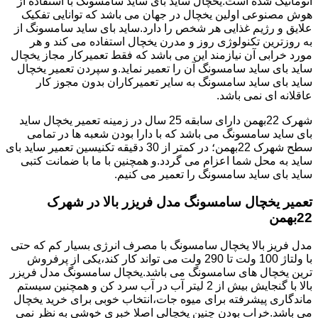
اتوماتیک شده است.یخچال ساید بای ساید سامسونگ با استفاده از
هوش مصنوعی اولین یخچال در جهان می باشد که توانایی تفکیک
علایق و رژیم غذایی هر شخص را دارد.ساید بای ساید سامسونگ از
به روزترین تکنولوژی روز و مدرن یخچال استفاده می کند و هر
مورد خرابی آن نیازمند این می باشد که فقط تعمیرکار مجاز یخچال
ساید بای ساید سامسونگ آن را تعمیر نماید.و سپردن تعمیر یخچال
ساید بای ساید سامسونگ به سایر تعمیرکاران بدون مجوز کار
عاقلانه ای نمی باشد.
شهرک 22بهمن دارای سابقه 25 سال در زمینه تعمیر یخچال ساید
بای ساید سامسونگ می باشد که با دارا بودن شعبه ها در تمامی
سطح شهرک 22بهمن؛ در کمتر از 30 دقیقه تکنیسین تعمیر ساید بای
ساید به محل شما اعزام می گردد.و همچنین با ما با ضمانت کتبی
ساید بای ساید سامسونگ را تعمیر می کنیم.
تعمیر یخچال سامسونگ مدل فریزر بالا در شهرک
22بهمن
مدل فریز بالا یخچال سامسونگ با مصرف انرژی بسیار کم که حتی
با ولتاژ 100 ولت تا 290 ولت می تواند کار کند،یکی از پرفروش
ترین یخچال های سامسونگ می باشد.یخچال سامسونگ مدل فریزر
بالا با گنجایش بیش از 2 لیتر آب در آب سرد کن و همچنین سیستم
ماندگاری پیشرفته برای میوه جات،انتخاب خوبی برای خرید یخچال
می باشد.خراب بودن چنین یخچالی اصلا خبری خوشی به نظر نمی