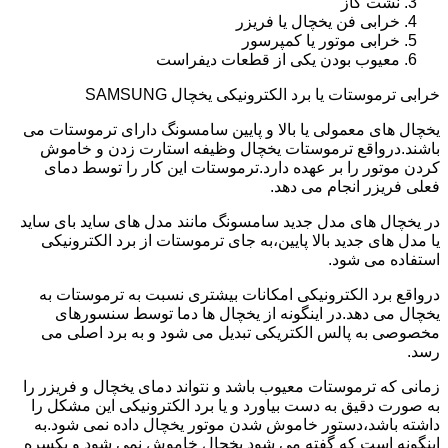
نشت گاز
خرابی فن یخچال یا فریزر
خرابی موتور یا کمپرسور
معیوب بودن یکی از قطعات دیفراست
خرابی ترموستات یا برد الکترونیکی یخچال SAMSUNG
یخچال های معمولی یا بالا و پایین سامسونگ دارای ترموستات می
باشند.درواقع ترموستات یخچال وظیفه استارت زدن و خاموش
کردن موتور را بر عهده دارد.ترموستات این کار را توسط دمای
فعلی فریزر انجام می دهد.
در یخچال های مدل جدید سامسونگ مانند مدل های ساید بای ساید
یا مدل های جدید بالا پایین،به جای ترموستات از برد الکترونیکی
استفاده می شود.
درواقع برد الکترونیکی امکانات بیشتری نسبت به ترموستات به
یخچال می دهد.در اینگونه از یخچال ها دما توسط سنسورهای
مخصوصی به پالس الکتریکی تبدیل می شود و به برد اصلی می
رسد.
زمانی که ترموستات معیوب باشد و نتواند دمای یخچال و فریزر را
به صورت دقیق به دست بیاورد و یا برد الکترونیکی این مشکل را
داشته باشد،دستور خاموش شدن موتور یخچال داده نمی شود.به
اینگونه است که گفته می شود یخچال خاموش نمی شود و یکسره