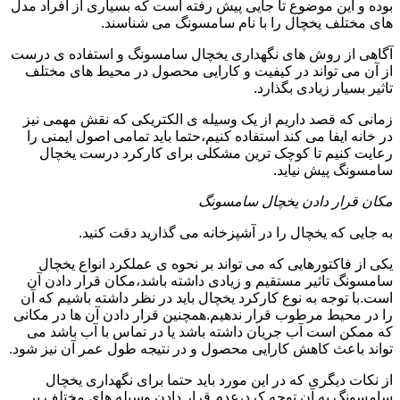
بوده و این موضوع تا جایی پیش رفته است که بسیاری از افراد مدل
های مختلف یخچال را با نام سامسونگ می شناسند.
آگاهی از روش های نگهداری یخچال سامسونگ و استفاده ی درست
از آن می تواند در کیفیت و کارایی محصول در محیط های مختلف
تاثیر بسیار زیادی بگذارد.
زمانی که قصد داریم از یک وسیله ی الکتریکی که نقش مهمی نیز
در خانه ایفا می کند استفاده کنیم،حتما باید تمامی اصول ایمنی را
رعایت کنیم تا کوچک ترین مشکلی برای کارکرد درست یخچال
سامسونگ پیش نیاید.
مکان قرار دادن یخچال سامسونگ
به جایی که یخچال را در آشپزخانه می گذارید دقت کنید.
یکی از فاکتورهایی که می تواند بر نحوه ی عملکرد انواع یخچال
سامسونگ تاثیر مستقیم و زیادی داشته باشد،مکان قرار دادن آن
است.با توجه به نوع کارکرد یخچال باید در نظر داشته باشیم که آن
را در محیط مرطوب قرار ندهیم.همچنین قرار دادن آن ها در مکانی
که ممکن است آب جریان داشته باشد یا در تماس با آب باشد می
تواند باعث کاهش کارایی محصول و در نتیجه طول عمر آن نیز شود.
از نکات دیگری که در این مورد باید حتما برای نگهداری یخچال
سامسونگ به آن توجه کرد،عدم قرار دادن وسیله های مختلف بر