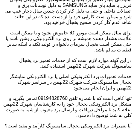
فریزر یا ساید بای ساید SAMSUNG به دلیل نوسانات برق و
اتصالات داخلی و حتی به دلیل کار کردن چندین سال دچار عیب می
شود و ممکن است کارایی خود را از دست بده که در این حالت
شاهد عدم کار کردن صحیح یخچال خواهید بود.
برای مثال ممکن است موتور کلا خاموش نشود و یا ممکن است
علامت هشدار دهنده همیشه بر روی برد الکترونیکی روشن باشد.یا
حتی ممکن است یخچال سرمای دلخواه را تولید نکند با اینکه سایر
قطعات سالم باشد.
در این گونه موارد لازم است که از خدمات تعمیر برد یخچال
سامسونگ شرکت شهرک 22بهمن استفاده کنید.
خدمات تعمیرات برد الکترونیکی اصلی یا برد الکترونکی نمایشگر
یخچال سامسونگ شرکت شهرک 22بهمن در سراسر شهرک
22بهمن و ایران انجام می شود.
تنها کافی است که با شماره تلفن 09194828760 تماس بگیرید و
مشکل برد الکترونیکی یخچال خود را به کارشناسان شهرک 22بهمن
اعلام کنید تا مراحل دریافت و ارسال برد معیوب از شما به صورت
کلی به شما توضیح داده شود.
آیا تعمیرات برد الکترونیکی یخچال سامسونگ کارآمد و مفید است؟