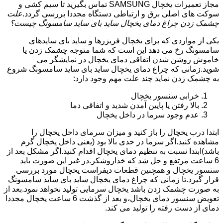
مجاز تعمیرات یخچال SAMSUNG تماس بگیرید تا سیم کشی و
سوکت های اصلی برق و ارتباطی دستگاه مجددا بررسی گردد.
علت
چشمک زدن چراغ دمای یخچال ساید بای ساید سامسونگ چیست؟
یکی از مواردی که برای یخچال فریزرها و ساید بای سایدهای
سامسونگ رخ می دهد این است که شما متوجه چشمک زدن یا
خاموش روشن شدن اتفاقی دمای یخچال در نمایشگر می
شوید.زمانی که چراغ دمای یخچال ساید بای ساید سامسونگ شروع
به چشمک زدن نماید چند علت مهم وجود دارد:
خرابی سنسور یخچال
بالا رفتن یا پایین آمدن شدید و اتفاقی دما
عدم وجود سرما در داخل یخچال
ابتدا درب یخچال را باز کنید و میزان سرمای داخل یخچال را
مشاهده کنید.اگر سرما در حدی بالا بود (یعنی داخل یخچال گرم
باشد)ابتدا نسبت به تنظیم دمای یخچال اقدام کنید.اگر مشکل بعد از
6 ساعت مرتفع و حل شد که خداروشکر.در غیر این صورت باید
سنسور یخچال و همچنین قطعات دیفراست یخچال مورد بررسی
قرار گیرد.تا زمانی که چراغ دمای یخچال ساید بای ساید سامسونگ
به صورت چشمک زدن باشد یخچال سرمایی تولید نخواهد نمود.بعد از
تعویض سنسور دمای یخچال،و بعد از گذشت 6 ساعت یخچال مجددا
دمای از دست رفته را تولید می کند.