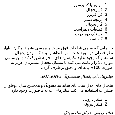
موتور یا کمپرسور
فن یخچال
فن فریزر
دریچه دمپر
گاز یخچال
قطعات دیفراست
لاستیک دور درب
کندانسور
تا زمانی که تمامی قطعات فوق تست و بررسی نشوند امکان اظهار
نظر قعطی در مورد علت سرما نداشتن و خنک نبودن یخچال
سامسونگ وجود ندارد.تکنیسین های باتجربه شهرک 22بهمن تمامی
موارد بالا را رعایت می کنند تا مشکل یخچال مشتریان عزیز به
صورت 100% پایه ای و دقیق برطرف گردد.
فیلترهای آب یخچال سامسونگ SAMSUNG
یخچال های مدل ساید بای ساید سامسونگ و همچنین مدل دوقلو از
فیلتر آب استفاده می کنند.فیلترهای آب به 2 صورت وجود دارد:
فیلتر درونی
فیلتر بیرونی
فیلتر درونی یخچال سامسونگ