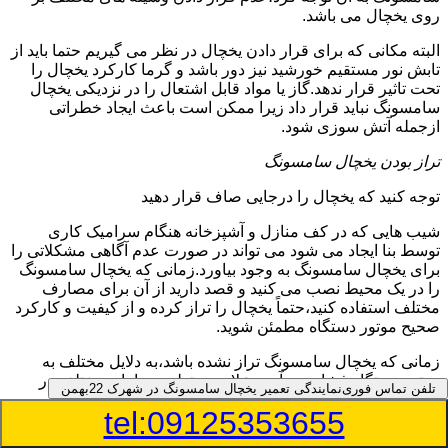
روی یخچال می باشد.
البته مکانی که برای قرار دادن یخچال در نظر می گیریم حتما باید از
تابش نور مستقیم خورشید نیز دور باشد و گرما کارکرد یخچال را
تحت تاثیر قرار ندهد.گاز یا مواد قابل اشتعال را در نزدیکی یخچال
سامسونگ نباید قرار داد زیرا ممکن است باعث ایجاد خطراتی
ازجمله آتش سوزی شود.
تراز بودن یخچال سامسونگ
توجه کنید که یخچال را درجایی صاف قرار دهید
شیب هایی که در کف منازل و آشپزخانه هنگام سرامیک کاری
توسط بنا ایجاد می شود می تواند در صورت عدم آگاهی مشکلاتی را
برای یخچال سامسونگ به وجود بیاورد.زمانی که یخچال سامسونگ
را در یک محیط نصب می کنید و قصد دارید از آن برای مصارف
مختلف استفاده کنید،حتماً یخچال را تراز کرده و از کیفیت و کارکرد
صحیح موتور دستگاه مطمئن شوید.
زمانی که یخچال سامسونگ تراز نشده باشد،به دلایل مختلف به
موتور دستگاه فشار می آید و علاوه بر تولید صداهای مختلف در
تلفن تماس فوری
نمایندگی تعمیر یخچال سامسونگ در شهرک 22بهمن
برخی از موارد ممکن است باعث کاهش طول عمر موتور نیز
tel:09125353655
شود.همچنین در عملکرد گاز مبرد اختلال ایجاد می کند.