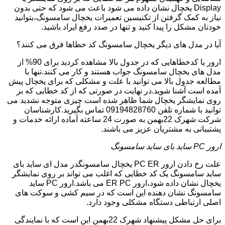
Display یخچال نشان داده می شود باعث می شود که حتی بدون
نیاز به کمک گرفتن از تکنیسین تعمیرات یخچال سامسونگ،بتوانید
خودتان مشکل را پیدا کنید و تنها در صدد رفع ایراد باشید.
آیا در مدل های دیگر یخچال سامسونگ کد خطاها فرق می کنند؟
ارور یا کدخطاهایی که در جدول بالا مشاهده کردید برای 90% از
مدل های یخچال سامسونگ جواب هستند و کار می کنند.تنها با
مطالعه جدول بالا می توانید با علت و مشکلی که برای یخچال پیش
آمده است آشنا شوید.در نهایت در صورتی که از کد خطایی که بر
روی نمایشگر یخچال شما ظاهر شده است چیزی متوجه نشدید می
توانید با شماره تلفن 09194828760 تماس بگیرید.کارشناسان
شرکت شهرک 22بهمن به صورت 24 ساعته آماده ارائه خدمات و
پشتیبانی به مشتریان عزیز می باشند.
ارور PC ساید بای ساید سامسونگ
علت رخ دادن ارور PC ER یخچال سامسونگدر مدل ای ساید بای
ساید سامسونگ یک کد خطایی که اغلب می تواند بر روی نمایشگر
یخچال نشان داده شود،ارور ER PC می باشد.ارور PC ساید
سامسونگ نشان دهنده این است که در سیم کشی و سوکت های
اصلی ارتباطی دستگاه مشکلی وجود دارد.
برای حل مشکل پیشنهاد شهرک 22بهمن این است که با نمایندگی