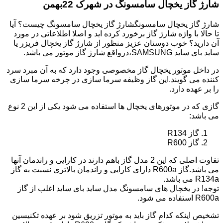
شارژ گاز یخچال سامسونگ در شهرک 22بهمن
شارژ گاز یخچال سامسونگشارژ گاز یخچال سامسونگ چیست؟ آیا
تا حالا با واژه شارژ گاز برخورد کرده اید و اصلا اطلاعاتی در مورد
آن دارید؟ خوب دوستان عزیز منظور از شارژ گاز یخچال فریزر یا
ساید بای ساید SAMSUNG،درواقع شارژ گاز موتور می باشد.
در داخل موتور یخچال گاز مخصوصی وجود دارد که به آن مبرد سرد
کننده می گویند.این گاز وظیفه سرما سازی در چرخه سرما سازی
را بر عهده دارد.
گازی که در موتورهای یخچال ها استفاده می شود یکی از این 2 نوع
می باشد:
گاز R134
گاز R600
تفاوت اصلی که این 2 مدل گاز باهم دارند در کارایی و راندمان آنها
می باشد.گاز R600a دارای کارایی و راندمان بالاتری نسبت به گاز
R134a می باشد.
توجه! در یخچال های سامسونگ مدل ساید بای ساید اغلب از گاز
R600a استفاده می شود.
تشخیص اینکه کدام گاز باید به موتور تزریق شود بر عهده تکنیسین