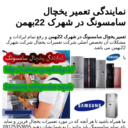
نمایندگی تعمیر یخچال
سامسونگ در شهرک 22بهمن
تعمیر یخچال سامسونگ در شهرک 22بهمن
و رفع تمام ایرادات و
مشکلات آن تخصص اصلی شرکت تعمیرات یخچال شرکت شهرک
22بهمن می باشد.
با
ما همراه باشید تا هر آنچه که در مورد تعمیرات یخچال فریزر و ساید
بای ساید سامسونگ باید بدانید را به شما نشان دهیم.09125353655