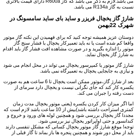
می باشد.لازم به ذکر می باشد که گاز R600a دارای قیمت بالاتری
نسبت به گاز R134a می باشد.
شارژ گاز یخچال فریزر و ساید بای ساید سامسونگ در
شهرک 22بهمن
دوستان عزیز همیشه توجه کنید که برای فهمیدن این نکته گاز موتور
واقعا کم شده است یا نه باید تعمیرکار یخچال با فشار سنج گاز
موتور را اندازه بگیرید و در صورت مشاهده افت فشار گاز باید اقدام
به شارژ گاز یخچال نماید.
شارژ گاز موتور یا کمپرسور یخچال می تواند در محل انجام می شود
و نیازی به جابجایی یخچال به تعمیرگاه نمی باشد.
بعد از شارژ گاز،موتور ممکن است یخچال تا 6 ساعت هم به صورت
یکسره کار کند که جای نگرانی نیست و یخچال دارد سرمای از
دست رفته را جبران می کند.
اما اگر میزان کار کردن یکسره (یعنی موتور یخچال مدت زمان
کمتری استراحت داشته باشد)بیش از 10 ساعت باشد لازم است که
مجددا گاز یخچال بررسی شود و همچنین لوله های ورود و خروج و
کندانسور و حتی اواپراتور یخچال نیز بررسی شود.
توجه! موقع شارژ گاز موتور یخچال کسانی که مشکل تنفسی دارند
باید از محل دور شوند و همچنین پنجره ها باز بماند تا گاز قبلی از