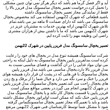
آید و اگر فصل گرما هم باشد که دیگر هرگز نمی توان چنین مشکلی
را تحمل کرد.درخواست تعمیر یخچال سامسونگ مدل فریزر بالا را
فقط از نمایندگی مجاز تعمیر یخچال سامسونگ داشته
باشید.قطعاتی که شهرک 22بهمن استفاده می کند مخصوص یخچال
سامسونگ می باشد که دارای ضمانت 6 ماهه نیز می باشد.تمام
تلاش شهرک 22بهمن ارائه بهترین خدمات به مشتریان عزیز در
شهرک 22بهمن می باشد که ما با داشتن بیش از هزاران مشتری
راضی این وظیفه مهم را ثابت کرده ایم.
تعمیر یخچال سامسونگ مدل فریزر پایین در شهرک 22بهمن
شرکت سامسونگ همیشه تنوع مدل در یخچال های خود را رعایت
کرده است.مدلفریزر پایین یخچال سامسونگ به دلیل اینکه به راحتی
می توان مواد غذایی را در آن گذاشت و فضای مناسبی نسبت به
مدل فریزر بالا دارد،یخچال مناسبی می باشد.مدل فریزر پایین
یخچال سامسونگ با فن هایی که در پشت آن قرار دارد همیشه هوای
فریزر را خنک و سرد نگه می دارد و خیال شما را از برفک و یخ زدن
های یخچال راحت می کند.تعمیر یخچال سامسونگ مدل فریزر پایین
در شهرک 22بهمن انجام می گیرد.در بعضی مواقع ممکن است
فریزر پایین یا قسمت یخچال کار نکند و یا یخچال سامسونگ مدل
فریزر پایین خنک نکند که ممکن است اواپراتور یخچال مشکل داشته
باشد و باید با تعمیرگاه مجاز تعمیر یخچال سامسونگتماس گرفته
شود تا مشکل شما توسط کارشناسان فنی شهرک 22بهمن مرتفع