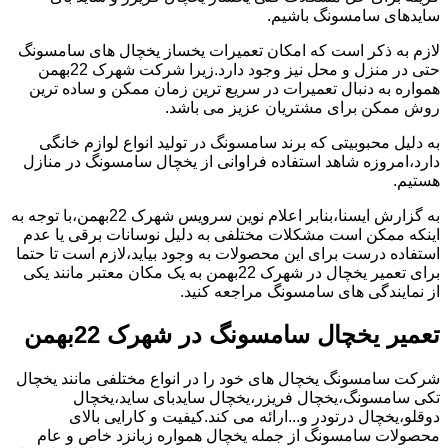
سایدهای سامسونگ باشیم.
لازم به ذکر است که امکان تعمیرات یخساز یخچال های سامسونگ
حتی در منزل و محل نیز وجود دارد.زیرا شرکت شهرک 22بهمن
همواره به دنبال تعمیرات در سریع ترین زمان ممکن و ساده ترین
روش ممکن برای مشتریان عزیز می باشد.
به دلیل محبوبیتی که برند سامسونگ در تولید انواع لوازم خانگی
دارد،امروزه شاهد استفاده فراوانی از یخچال سامسونگ در منازل
هستیم.
به گزارش ایسنا،بنابر اعلام نوین سرویس شهرک 22بهمن،با توجه به
اینکه ممکن است مشکلات مختلفی به دلیل نوسانات برقی یا عدم
استفاده درست برای این محصولات به وجود بیاید،لازم است تا حتما
برای تعمیر یخچال در شهرک 22بهمن به یک مکان معتبر مانند یکی
از نمایندگی های سامسونگ مراجعه کنید.
تعمیر یخچال سامسونگ در شهرک 22بهمن
شرکت سامسونگ یخچال های خود را در انواع مختلفی مانند یخچال
تکی سامسونگ،یخچال فریزر،یخچال سایدبای ساید،یخچال
دوقلو،یخچال درتودر و...ارائه می کند.کیفیت و کارایی بالای
محصولات سامسونگ از جمله یخچال همواره زبانزد خاص و عام